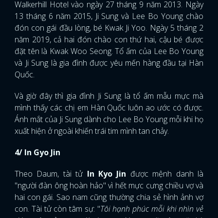
Walkerhill Hotel vào ngày 27 tháng 9 năm 2013. Ngày
13 tháng 6 năm 2015, Ji Sung và Lee Bo Young chào
đón con gái đầu lòng, bé Kwak Ji Yoo. Ngày 5 tháng 2
năm 2019, cả hai đón chào con thứ hai, cậu bé được
đặt tên là Kwak Woo Seong. Tổ ấm của Lee Bo Young
và Ji Sung là gia đình được yêu mến hàng đầu tại Hàn
Quốc.
Và giờ đây thì gia đình Ji Sung là tổ ấm mẫu mực mà
mình thấy các chị em Hàn Quốc luôn ao ước có được.
Ánh mắt của Ji Sung dành cho Lee Bo Young mỗi khi họ
xuất hiện ở ngoài khiến trái tim mình tan chảy.
4/ In Gyo Jin
Theo
Daum, tài tử
In Kyo Jin
được mệnh danh là
"người đàn ông hoàn hảo" vì hết mực cưng chiều vợ và
hai con gái. Sao nam cũng thường chia sẻ hình ảnh vợ
con. Tài tử còn tâm sự: "
Tôi hạnh phúc mỗi khi nhìn vẻ