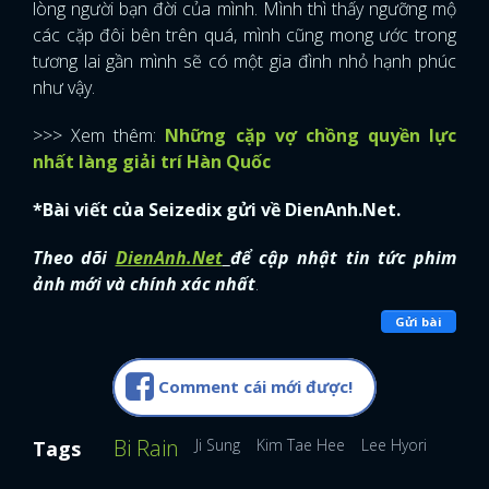
lòng người bạn đời của mình. Mình thì thấy ngưỡng mộ
các cặp đôi bên trên quá, mình cũng mong ước trong
tương lai gần mình sẽ có một gia đình nhỏ hạnh phúc
như vậy.
>>> Xem thêm:
Những cặp vợ chồng quyền lực
nhất làng giải trí Hàn Quốc
*Bài viết của Seizedix gửi về DienAnh.Net.
Theo dõi
DienAnh.Net
để cập nhật tin tức phim
ảnh mới và chính xác nhất
.
Gửi bài
Comment cái mới được!
Bi Rain
Ji Sung
Kim Tae Hee
Lee Hyori
Tags