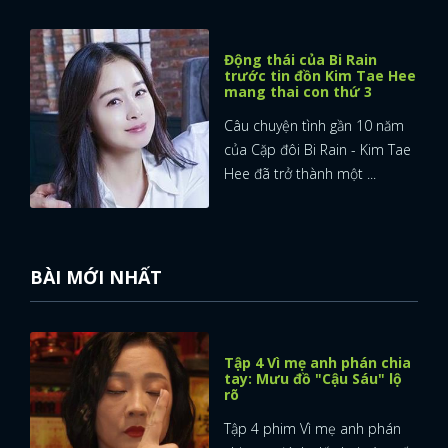
FACEBOOK
GOOGLE
Động thái của Bi Rain
trước tin đồn Kim Tae Hee
mang thai con thứ 3
Câu chuyện tình gần 10 năm
của Cặp đôi Bi Rain - Kim Tae
Hee đã trở thành một ...
BÀI MỚI NHẤT
Tập 4 Vì mẹ anh phán chia
tay: Mưu đồ "Cậu Sáu" lộ
rõ
Tập 4 phim Vì mẹ anh phán