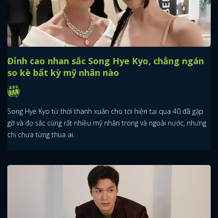
Đỉnh cao nhan sắc Song Hye Kyo, chẳng ngán
so kè bất kỳ mỹ nhân nào
Song Hye Kyo từ thời thanh xuân cho tới hiện tại qua 40 đã gặp
gỡ và đọ sắc cùng rất nhiều mỹ nhân trong và ngoài nước, nhưng
chị chưa từng thua ai.