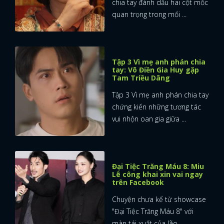
chia tay đánh dấu hai cột mốc
quan trọng trong mối ...
Tập 3 Vì mẹ anh phán chia
tay: Võ Điền Gia Huy gặp
Tam Triều Dâng
Tập 3 Vì mẹ anh phán chia tay
chứng kiến những tương tác
vui nhộn oan gia giữa ...
Đại Tiệc Trăng Máu 8: Miu
Lê công khai xin vai ngay
trên Facebook
Chuyện chưa kể từ showcase
"Đại Tiệc Trăng Máu 8" với
màn tái xuất của lão ...