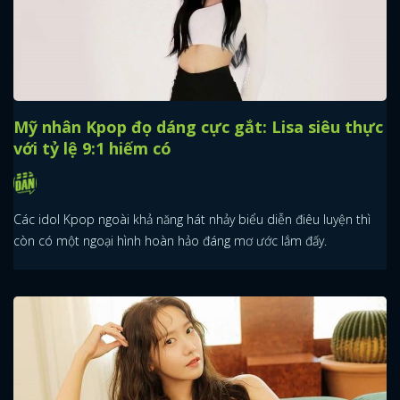
Mỹ nhân Kpop đọ dáng cực gắt: Lisa siêu thực
với tỷ lệ 9:1 hiếm có
Các idol Kpop ngoài khả năng hát nhảy biểu diễn điêu luyện thì
còn có một ngoại hình hoàn hảo đáng mơ ước lắm đấy.