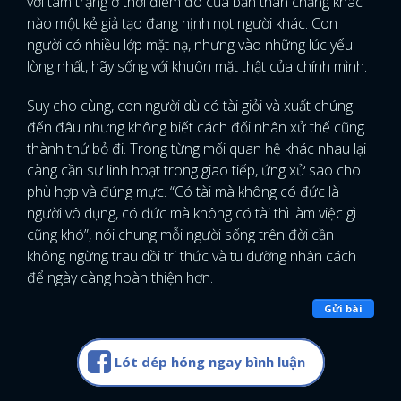
với tâm trạng ở thời điểm đó của bản thân chẳng khác
nào một kẻ giả tạo đang nịnh nọt người khác. Con
người có nhiều lớp mặt nạ, nhưng vào những lúc yếu
lòng nhất, hãy sống với khuôn mặt thật của chính mình.
Suy cho cùng, con người dù có tài giỏi và xuất chúng
đến đâu nhưng không biết cách đối nhân xử thế cũng
thành thứ bỏ đi. Trong từng mối quan hệ khác nhau lại
càng cần sự linh hoạt trong giao tiếp, ứng xử sao cho
phù hợp và đúng mực. “Có tài mà không có đức là
người vô dụng, có đức mà không có tài thì làm việc gì
cũng khó”, nói chung mỗi người sống trên đời cần
không ngừng trau dồi tri thức và tu dưỡng nhân cách
để ngày càng hoàn thiện hơn.
Gửi bài
x
Lót dép hóng ngay bình luận
ĐĂNG NHẬP