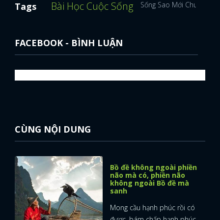
Bài Học Cuộc Sống
Sống Sao Mới Chuẩn
Tags
FACEBOOK
GOOGLE
FACEBOOK - BÌNH LUẬN
CÙNG NỘI DUNG
Bồ đề không ngoài phiền
não mà có, phiền não
không ngoài Bồ đề mà
sanh
Mong cầu hạnh phúc rồi có
được, bám chấp hạnh phúc