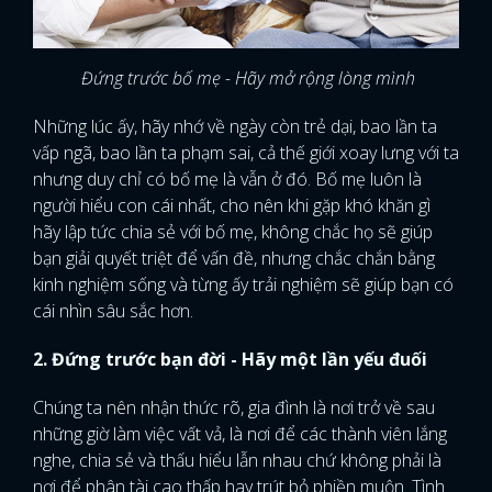
Đứng trước bố mẹ - Hãy mở rộng lòng mình
Những lúc ấy, hãy nhớ về ngày còn trẻ dại, bao lần ta
vấp ngã, bao lần ta phạm sai, cả thế giới xoay lưng với ta
nhưng duy chỉ có bố mẹ là vẫn ở đó. Bố mẹ luôn là
người hiểu con cái nhất, cho nên khi gặp khó khăn gì
hãy lập tức chia sẻ với bố mẹ, không chắc họ sẽ giúp
bạn giải quyết triệt để vấn đề, nhưng chắc chắn bằng
kinh nghiệm sống và từng ấy trải nghiệm sẽ giúp bạn có
cái nhìn sâu sắc hơn.
2. Đứng trước bạn đời - Hãy một lần yếu đuối
Chúng ta nên nhận thức rõ, gia đình là nơi trở về sau
những giờ làm việc vất vả, là nơi để các thành viên lắng
nghe, chia sẻ và thấu hiểu lẫn nhau chứ không phải là
nơi để phân tài cao thấp hay trút bỏ phiền muộn. Tình