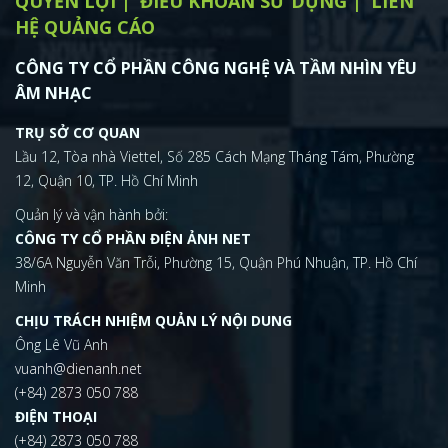
QUYỀN LỢI
ĐIỂU KHOẢN SỬ DỤNG
LIÊN
HỆ QUẢNG CÁO
CÔNG TY CỔ PHẦN CÔNG NGHỆ VÀ TẦM NHÌN YÊU
ÂM NHẠC
TRỤ SỞ CƠ QUAN
Lầu 12, Tòa nhà Viettel, Số 285 Cách Mạng Tháng Tám, Phường
12, Quận 10, TP. Hồ Chí Minh
Quản lý và vận hành bởi:
CÔNG TY CỔ PHẦN ĐIỆN ẢNH NET
38/6A Nguyễn Văn Trỗi, Phường 15, Quận Phú Nhuận, TP. Hồ Chí
Minh
CHỊU TRÁCH NHIỆM QUẢN LÝ NỘI DUNG
Ông Lê Vũ Anh
vuanh@dienanh.net
(+84) 2873 050 788
ĐIỆN THOẠI
(+84) 2873 050 788