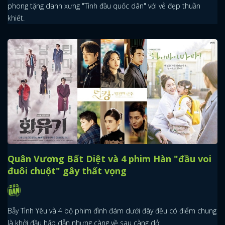
phong tặng danh xưng "Tình đầu quốc dân" với vẻ đẹp thuần
khiết.
Quân Vương Bất Diệt và 4 phim Hàn "đầu voi
đuôi chuột" gây thất vọng
Bẫy Tình Yêu và 4 bộ phim đình đám dưới đây đều có điểm chung
là khởi đầu hấp dẫn nhưng càng về sau càng dở.