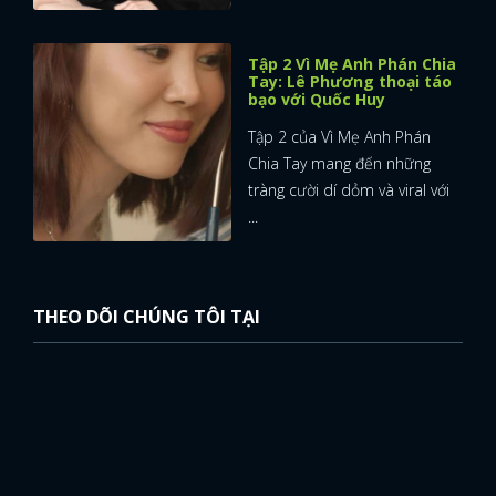
Tập 2 Vì Mẹ Anh Phán Chia
Tay: Lê Phương thoại táo
bạo với Quốc Huy
Tập 2 của Vì Mẹ Anh Phán
Chia Tay mang đến những
tràng cười dí dỏm và viral với
...
THEO DÕI CHÚNG TÔI TẠI