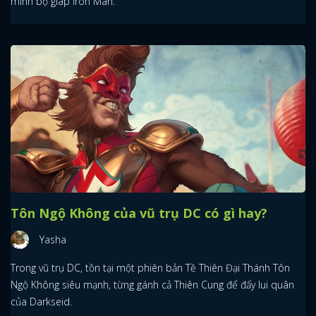
mình bộ giáp Iron Man.
Tôn Ngộ Không của vũ trụ DC có gì hay?
Yasha
Trong vũ trụ DC, tồn tại một phiên bản Tề Thiên Đại Thánh Tôn
Ngộ Không siêu mạnh, từng gánh cả Thiên Cung để đẩy lui quân
của Darkseid.