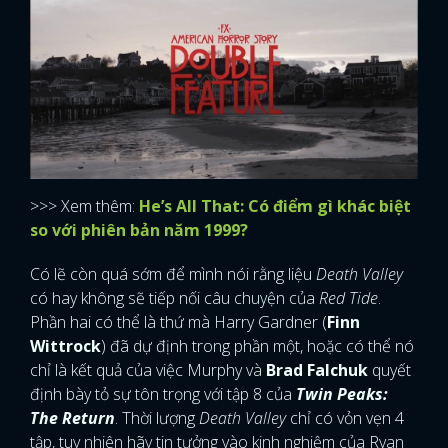
>>> Xem thêm:
He’s All That: Có điểm gì khác biệt
so với phiên bản năm 1999?
Có lẽ còn quá sớm để mình nói rằng liệu
Death Valley
có hay không sẽ tiếp nối câu chuyện của
Red Tide
.
Phần hai có thể là thứ mà Harry Gardner (
Finn
Wittrock
) đã dự định trong phần một, hoặc có thể nó
chỉ là kết quả của việc Murphy và
Brad Falchuk
quyết
định bày tỏ sự tôn trọng với tập 8 của
Twin Peaks:
The Return
. Thời lượng
Death Valley
chỉ có vỏn vẹn 4
tập, tuy nhiên hãy tin tưởng vào kinh nghiệm của Ryan