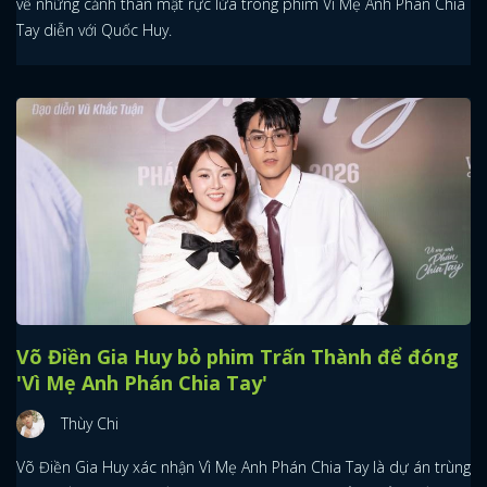
về những cảnh thân mật rực lửa trong phim Vì Mẹ Anh Phán Chia
Tay diễn với Quốc Huy.
Võ Điền Gia Huy bỏ phim Trấn Thành để đóng
'Vì Mẹ Anh Phán Chia Tay'
Thùy Chi
Võ Điền Gia Huy xác nhận Vì Mẹ Anh Phán Chia Tay là dự án trùng