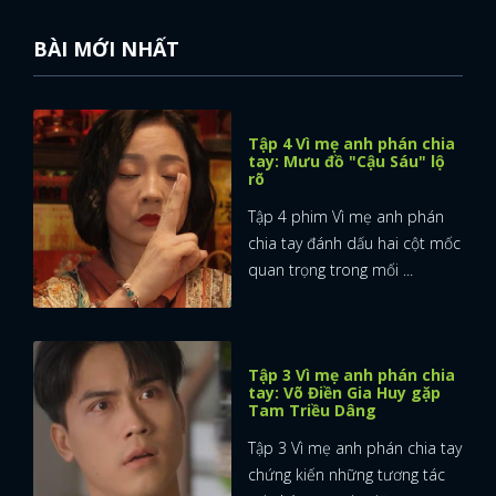
BÀI MỚI NHẤT
Tập 4 Vì mẹ anh phán chia
tay: Mưu đồ "Cậu Sáu" lộ
rõ
Tập 4 phim Vì mẹ anh phán
chia tay đánh dấu hai cột mốc
quan trọng trong mối ...
Tập 3 Vì mẹ anh phán chia
tay: Võ Điền Gia Huy gặp
Tam Triều Dâng
x
Tập 3 Vì mẹ anh phán chia tay
ĐĂNG NHẬP
chứng kiến những tương tác