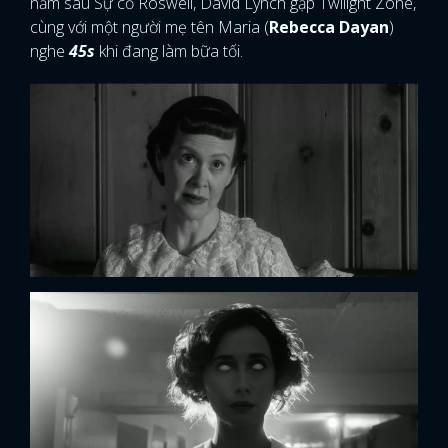
năm sau Sự cố Roswell, David Lynch gặp Twilight Zone,
cùng với một người mẹ tên Maria (
Rebecca Dayan
)
nghe
45s
khi đang làm bữa tối.