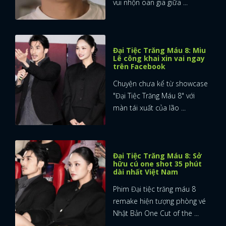
vui nhộn oan gia giữa ...
FACEBOOK
GOOGLE
Đại Tiệc Trăng Máu 8: Miu
Lê công khai xin vai ngay
trên Facebook
Chuyện chưa kể từ showcase
"Đại Tiệc Trăng Máu 8" với
màn tái xuất của lão ...
Đại Tiệc Trăng Máu 8: Sở
hữu cú one shot 35 phút
dài nhất Việt Nam
Phim Đại tiệc trăng máu 8
remake hiện tượng phòng vé
Nhật Bản One Cut of the ...