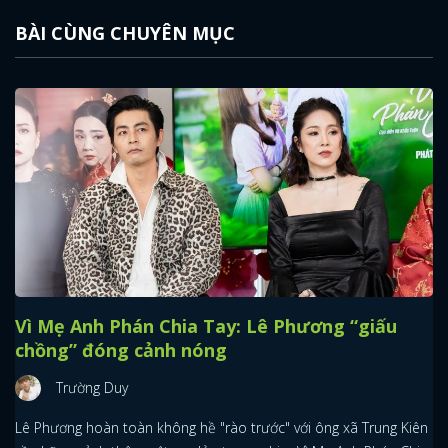
BÀI CÙNG CHUYÊN MỤC
Vì Mẹ Anh Phán Chia Tay: Lê Phương “giấu
chồng” đóng cảnh nóng
Trường Duy
Lê Phương hoàn toàn không hề "rào trước" với ông xã Trung Kiên