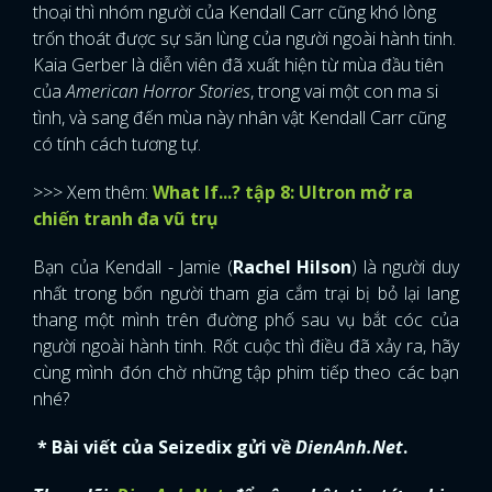
thoại thì nhóm người của Kendall Carr cũng khó lòng
trốn thoát được sự săn lùng của người ngoài hành tinh.
Kaia Gerber là diễn viên đã xuất hiện từ mùa đầu tiên
của
American Horror Stories
, trong vai một con ma si
tình, và sang đến mùa này nhân vật Kendall Carr cũng
có tính cách tương tự.
>>> Xem thêm:
What If...? tập 8: Ultron mở ra
chiến tranh đa vũ trụ
Bạn của Kendall - Jamie (
Rachel Hilson
) là người duy
nhất trong bốn người tham gia cắm trại bị bỏ lại lang
thang một mình trên đường phố sau vụ bắt cóc của
người ngoài hành tinh. Rốt cuộc thì điều đã xảy ra, hãy
cùng mình đón chờ những tập phim tiếp theo các bạn
nhé?
* Bài viết của Seizedix gửi về
DienAnh.Net
.