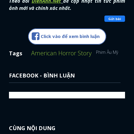
Theo dõi
DienAnh.Net
để cập nhật tin tức phim
ảnh mới và chính xác nhất.
Gửi bài
Click vào để xem bình luận
American Horror Story
Phim Âu Mỹ
Tags
FACEBOOK - BÌNH LUẬN
CÙNG NỘI DUNG