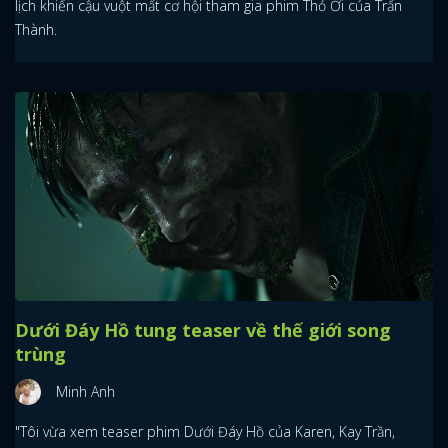
lịch khiến cậu vuột mất cơ hội tham gia phim Thỏ Ơi của Trấn
Thành.
Dưới Đáy Hồ tung teaser về thế giới song
trùng
Minh Anh
"Tôi vừa xem teaser phim Dưới Đáy Hồ của Karen, Kay Trần,