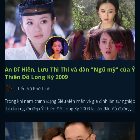
An Dĩ Hiên, Lưu Thi Thi và dàn "Ngũ mỹ" của Ỷ
Thiên Đồ Long Ký 2009
Tiểu Vũ Khứ Linh
Trong khi nam chính Đặng Siêu viên mãn về gia đình lẫn sự nghiệp
thì dàn người đẹp Ỷ Thiên Đồ Long Ký 2009 lại lận đận đủ đường.