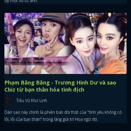
lấy một xu từ anh.
Phạm Băng Băng - Trương Hinh Dư và sao
Cbiz từ bạn thân hóa tình địch
Tiểu Vũ Khứ Linh
x
ĐĂNG NHẬP
Dàn sao này chính là phiên bản đời thật của "tình yêu không có
lỗi, lỗi của bạn thân" trong làng giải trí Hoa ngữ đó.
FACEBOOK
GOOGLE