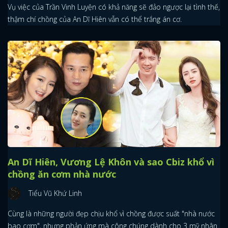
Vụ việc của Trần Vinh Luyện có khả năng sẽ đảo ngược lại tình thế,
thậm chí chồng của An Dĩ Hiên vẫn có thể trắng án cơ.
An Dĩ Hiên, Vương Lệ Khôn và sao Cbiz khổ vì
chồng ăn cơm nhà nước
Tiểu Vũ Khứ Linh
Cùng là những người đẹp chịu khổ vì chồng được suất "nhà nước
bao cơm", nhưng phản ứng mà công chúng dành cho 3 mỹ nhân