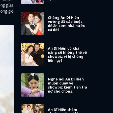
ồng giữa
sóng gió
Chồng An Dĩ Hiên
vướng 83 cáo buộc,
dễ ăn cơm nhà nước
cả đời
An Dĩ Hiên có khả
năng sẽ không thể về
showbiz vì bị chồng
liên lụy?
Nghe nói An Dĩ Hiên
muốn quay về
showbiz kiếm tiền trả
nợ cho chồng
An Dĩ Hiên thêm