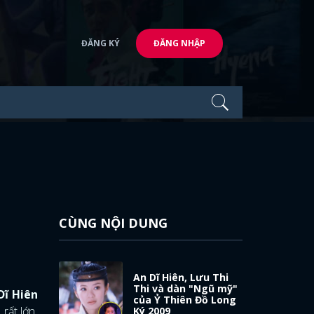
ĐĂNG KÝ
ĐĂNG NHẬP
CÙNG NỘI DUNG
An Dĩ Hiên, Lưu Thi
Thi và dàn "Ngũ mỹ"
Dĩ Hiên
của Ỷ Thiên Đồ Long
rất lớn.
Ký 2009