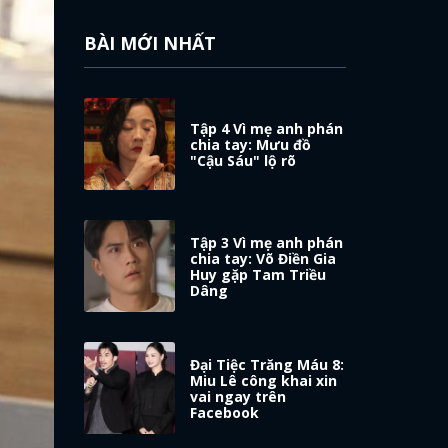
BÀI MỚI NHẤT
Tập 4 Vì mẹ anh phán
chia tay: Mưu đồ
"Cậu Sáu" lộ rõ
Tập 3 Vì mẹ anh phán
chia tay: Võ Điền Gia
Huy gặp Tam Triều
Dâng
Đại Tiệc Trăng Máu 8:
Miu Lê công khai xin
vai ngay trên
Facebook