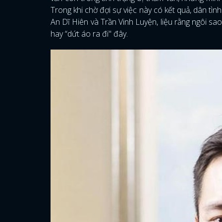
Trong khi chờ đợi sự việc này có kết quả, dân tì
An Dĩ Hiên và Trần Vinh Luyện, liệu rằng ngôi sa
hay “dứt áo ra đi" đây.