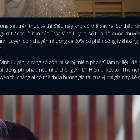
ưng xét trên thực tế thì điều này khó có thể xảy ra. Sự thật n
gười tự cho là bạn của Trần Vinh Luyện, số tiền đã được chuyể
 Vinh Luyện còn chuyển nhượng cả 20% ​​cổ phần công ty khoảng 1
a.
Vinh Luyện, vì rằng số còn lại sẽ bị “niêm phong” làm tư liệu để đ
ạt động phi pháp nếu như chồng An Dĩ Hiên bị kết tội. Thế nê
yện thì chẳng ai có thể thừa hưởng gia tài của vị đại gia này, kể 