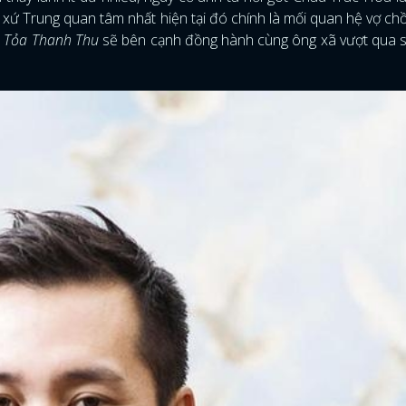
nh xứ Trung quan tâm nhất hiện tại đó chính là mối quan hệ vợ ch
o
Tỏa Thanh Thu
sẽ bên cạnh đồng hành cùng ông xã vượt qua 