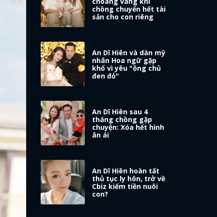
choáng váng khi
chồng chuyển hết tài
sản cho con riêng
An Dĩ Hiên và dàn mỹ
nhân Hoa ngữ gặp
khổ vì yêu "ông chủ
đen đỏ"
An Dĩ Hiên sau 4
tháng chồng gặp
chuyện: Xóa hết hình
ân ái
An Dĩ Hiên hoàn tất
thủ tục ly hôn, trở về
Cbiz kiếm tiền nuôi
con?