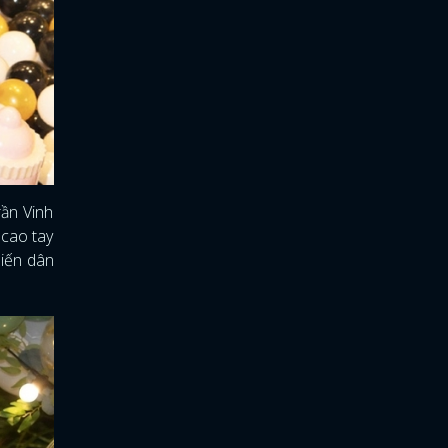
rần Vinh
 cao tay
hiến dân