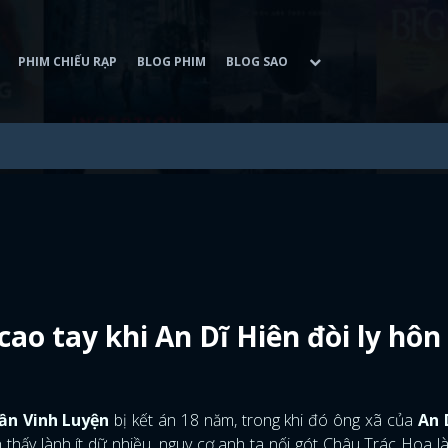
PHIM CHIẾU RẠP
BLOG PHIM
BLOG SAO
ao tay khi An Dĩ Hiên đòi ly hôn
ần Vinh Luyện
bị kết án 18 năm, trong khi đó ông xã của
An 
 thấy lành ít dữ nhiều, nguy cơ anh ta nối gót Châu Trác Hoa là 