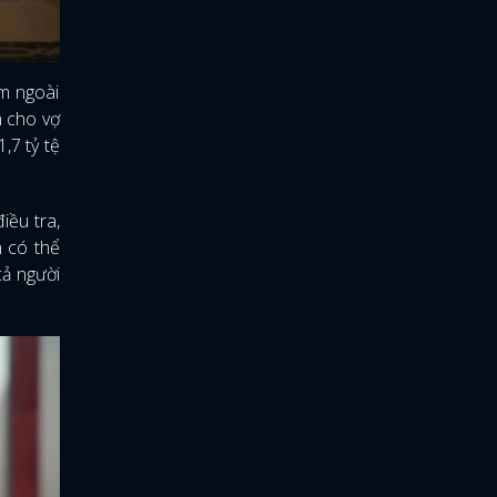
ằm ngoài
n cho vợ
,7 tỷ tệ
iều tra,
n có thể
cả người