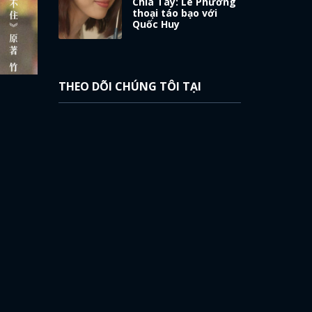
Chia Tay: Lê Phương
thoại táo bạo với
Quốc Huy
THEO DÕI CHÚNG TÔI TẠI