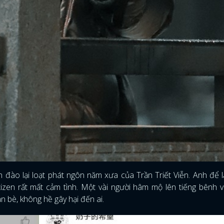
 đào lại loạt phát ngôn năm xưa của Trần Triết Viễn. Anh để l
izen rất mất cảm tình. Một vài người hâm mộ lên tiếng bênh 
ạn bè, không hề gây hại đến ai.