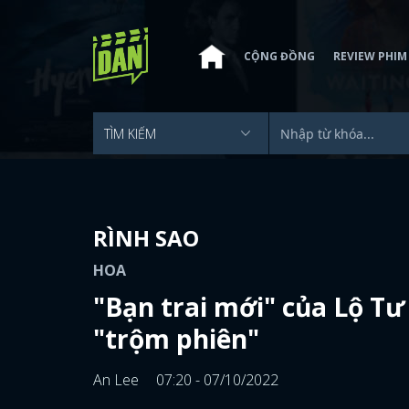
CỘNG ĐỒNG
REVIEW PHIM
RÌNH SAO
HOA
"Bạn trai mới" của Lộ T
"trộm phiên"
An Lee
07:20 - 07/10/2022