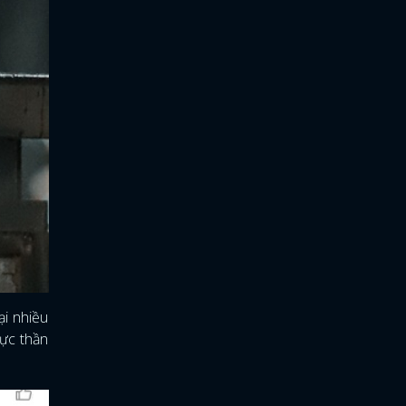
ại nhiều
vực thần