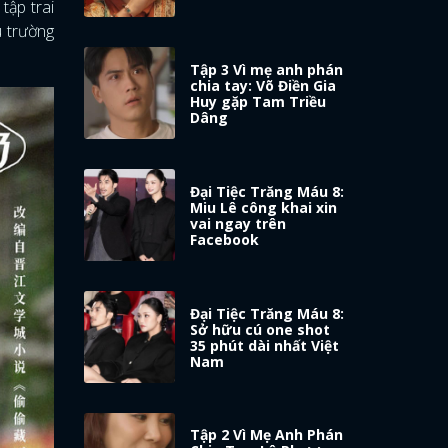
tập trai
u trường
Tập 3 Vì mẹ anh phán
chia tay: Võ Điền Gia
Huy gặp Tam Triều
Dâng
Đại Tiệc Trăng Máu 8:
Miu Lê công khai xin
vai ngay trên
Facebook
Đại Tiệc Trăng Máu 8:
Sở hữu cú one shot
35 phút dài nhất Việt
Nam
Tập 2 Vì Mẹ Anh Phán