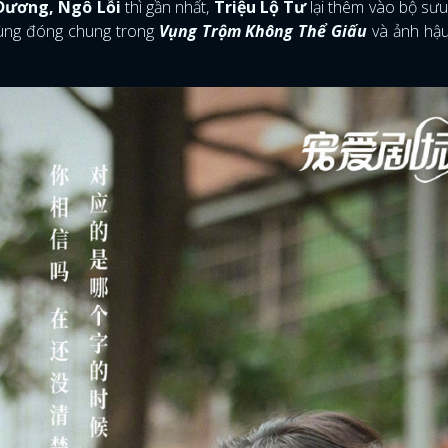
ương, Ngô Lỗi
thì gần nhất,
Triệu Lộ Tư
lại thêm vào bộ sưu 
cùng đóng chung trong
Vụng Trộm Không Thể Giấu
và ảnh hậ