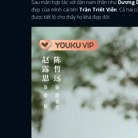
Sau màn hợp tác với dàn nam thần như
Dương D
đẹp của mình cái tên
Trần Triết Viễn
. Cả hai 
được tiết lộ cho thấy họ khá đẹp đôi.