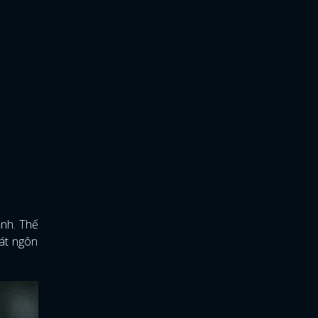
ạnh. Thế
hát ngôn