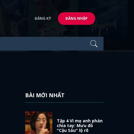
ĐĂNG KÝ
ĐĂNG NHẬP
BÀI MỚI NHẤT
Tập 4 Vì mẹ anh phán
chia tay: Mưu đồ
"Cậu Sáu" lộ rõ