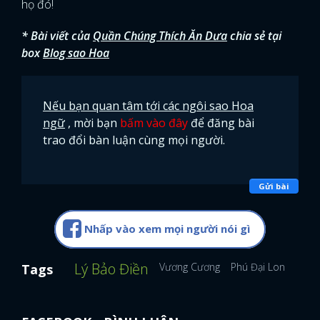
họ đó!
* Bài viết của
Quần Chúng Thích Ăn Dưa
chia sẻ tại
box
Blog sao Hoa
Nếu bạn quan tâm tới các ngôi sao Hoa
ngữ
, mời bạn
bấm vào đây
để đăng bài
trao đổi bàn luận cùng mọi người.
Gửi bài
Nhấp vào xem mọi người nói gì
Lý Bảo Điền
Vương Cương
Phú Đại Long
Kim
Tags