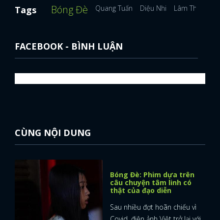
Bóng Đè
Quang Tuấn
Diệu Nhi
Lâm Thanh Mỹ
Tags
FACEBOOK - BÌNH LUẬN
CÙNG NỘI DUNG
Bóng Đè: Phim dựa trên
câu chuyện tâm linh có
thật của đạo diễn
Sau nhiều đợt hoãn chiếu vì
Covid, điện ảnh Việt trở lại với