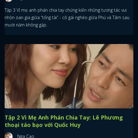
Tập 3 Vì mẹ anh phán chia tay chứng kiến những tương tác vui
nhộn oan gia giữa “tổng tài” - cô gái nghèo giữa Phú và Tâm sau
mười năm không gặp.
Tập 2 Vì Mẹ Anh Phán Chia Tay: Lê Phương
thoại táo bạo với Quốc Huy
Nga Cao