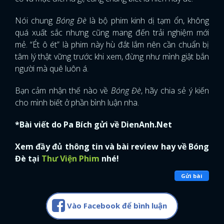
Nói chung
Bóng Đè
là bộ phim kinh dị tạm ổn, không
quá xuất sắc nhưng cũng mang đến trải nghiệm mới
mẻ. “Ét ô ét” là phim này hù đắt lắm nên cần chuẩn bị
tâm lý thật vững trước khi xem, đừng như mình giật bắn
người mà quê luôn á.
Bạn cảm nhận thế nào về
Bóng Đè
, hãy chia sẻ ý kiến
cho mình biết ở phần bình luận nha.
*Bài viết do Pa Bích gửi về DienAnh.Net
Xem đầy đủ thông tin và bài review hay về Bóng
Đè tại
Thư Viện Phim
nhé!
Gửi bài
Vào Facebook để bình luận