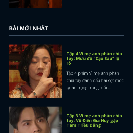
BÀI MỚI NHẤT
Tập 4 Vì mẹ anh phán chia
tay: Mưu đồ "Cậu Sáu" lộ
rõ
Tập 4 phim Vì mẹ anh phán
chia tay đánh dấu hai cột mốc
quan trọng trong mối ...
Tập 3 Vì mẹ anh phán chia
tay: Võ Điền Gia Huy gặp
Tam Triều Dâng