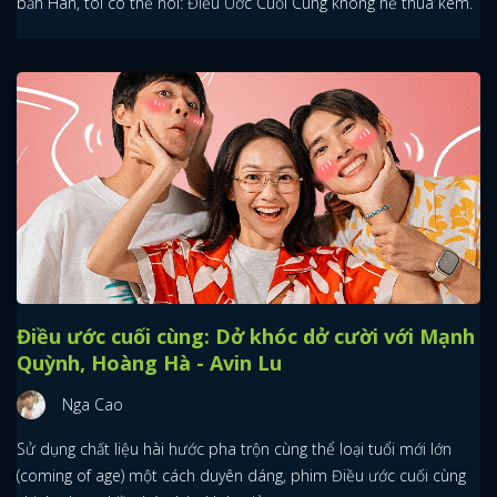
bản Hàn, tôi có thể nói: Điều Ước Cuối Cùng không hề thua kém.
Điều ước cuối cùng: Dở khóc dở cười với Mạnh
Quỳnh, Hoàng Hà - Avin Lu
Nga Cao
Sử dụng chất liệu hài hước pha trộn cùng thể loại tuổi mới lớn
(coming of age) một cách duyên dáng, phim Điều ước cuối cùng