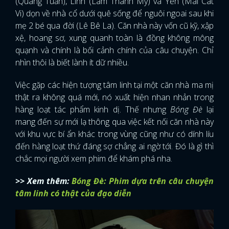
(Quang Tuấn), Linh (Lâm Thanh Mỹ) và Yến (Mai Cát
Vi) dọn về nhà cổ dưới quê sống để nguôi ngoai sau khi
mẹ 2 bé qua đời (Lê Bê La). Căn nhà này vốn cũ kỹ, xập
xệ, hoang sơ, xung quanh toàn là đồng không mông
quạnh và chính là bối cảnh chính của câu chuyện. Chỉ
nhìn thôi là biết lành ít dữ nhiều.
Việc gặp các hiện tượng tâm linh tại một căn nhà ma mị
thật ra không quá mới, nó xuất hiện nhan nhản trong
hàng loạt tác phẩm kinh dị. Thế nhưng
Bóng Đè
lại
mang đến sự mới lạ thông qua việc kết nối căn nhà này
với khu vực bí ẩn khác trong vùng cũng như có dính líu
đến hàng loạt thứ đáng sợ chẳng ai ngờ tới. Đó là gì thì
chắc mọi người xem phim để khám phá nha.
>> Xem thêm:
Bóng Đè: Phim dựa trên câu chuyện
tâm linh có thật của đạo diễn