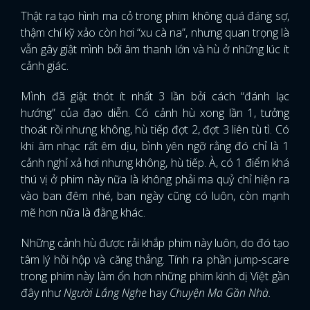
Thật ra tạo hình ma cỏ trong phim không quá đáng sợ,
thậm chí kỹ xảo còn hơi “xu cà na”, nhưng quan trọng là
vẫn gây giật mình bởi âm thanh lớn và hù ở những lúc ít
cảnh giác.
Mình đã giật thót ít nhất 3 lần bởi cách “đánh lạc
hướng” của đạo diễn. Có cảnh hù xong lần 1, tưởng
thoát rồi nhưng không, hù tiếp đợt 2, đợt 3 liên tù tì. Có
khi âm nhạc rất êm dịu, bình yên ngỡ rằng đó chỉ là 1
cảnh nghỉ xả hơi nhưng không, hù tiếp. À, có 1 điểm khá
thú vị ở phim này nữa là không phải ma quỷ chỉ hiện ra
vào ban đêm nhé, ban ngày cũng có luôn, còn mạnh
mẽ hơn nữa là đằng khác.
Những cảnh hù được rải khắp phim này luôn, do đó tạo
tâm lý hồi hộp và căng thẳng. Tính ra phần jump-scare
trong phim này làm ổn hơn những phim kinh dị Việt gần
đây như
Người Lắng Nghe
hay
Chuyện Ma Gần Nhà.