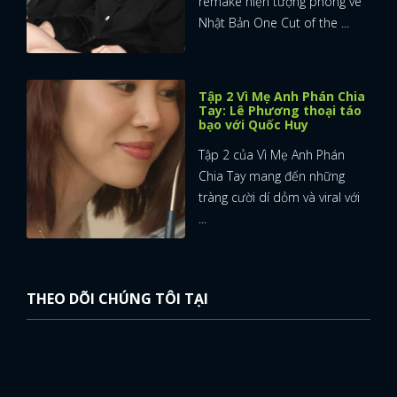
remake hiện tượng phòng vé
Nhật Bản One Cut of the ...
Tập 2 Vì Mẹ Anh Phán Chia
Tay: Lê Phương thoại táo
bạo với Quốc Huy
Tập 2 của Vì Mẹ Anh Phán
Chia Tay mang đến những
tràng cười dí dỏm và viral với
...
THEO DÕI CHÚNG TÔI TẠI