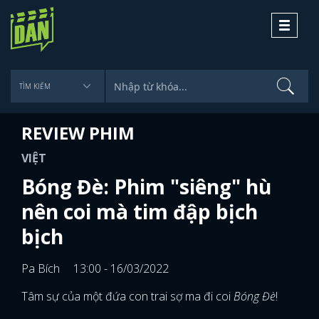
Toggle
navigati
REVIEW PHIM
VIỆT
Bóng Đè: Phim "siêng" hù
nên coi mà tim đập bịch
bịch
Pa Bích
13:00 - 16/03/2022
Tâm sự của một đứa con trai sợ ma đi coi
Bóng Đè
!