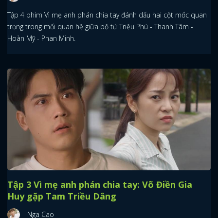
Tập 4 phim Vì mẹ anh phán chia tay đánh dấu hai cột mốc quan
FACEBOOK
GOOGLE
trọng trong mối quan hệ giữa bộ tứ Triệu Phú - Thanh Tâm -
Hoàn Mỹ - Phan Minh.
Tập 3 Vì mẹ anh phán chia tay: Võ Điền Gia
Huy gặp Tam Triều Dâng
Nga Cao