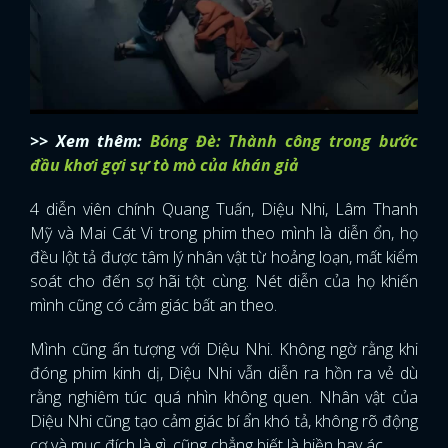
>> Xem thêm:
Bóng Đè: Thành công trong bước
đầu khơi gợi sự tò mò của khán giả
4 diễn viên chính Quang Tuấn, Diệu Nhi, Lâm Thanh
Mỹ và Mai Cát Vi trong phim theo mình là diễn ổn, họ
đều lột tả được tâm lý nhân vật từ hoảng loạn, mất kiểm
soát cho đến sợ hãi tột cùng. Nét diễn của họ khiến
mình cũng có cảm giác bất an theo.
Mình cũng ấn tượng với Diệu Nhi. Không ngờ rằng khi
đóng phim kinh dị, Diệu Nhi vẫn diễn ra hồn ra vẻ dù
rằng nghiêm túc quá nhìn không quen. Nhân vật của
Diệu Nhi cũng tạo cảm giác bí ẩn khó tả, không rõ động
cơ và mục đích là gì, cũng chẳng biết là hiền hay ác.