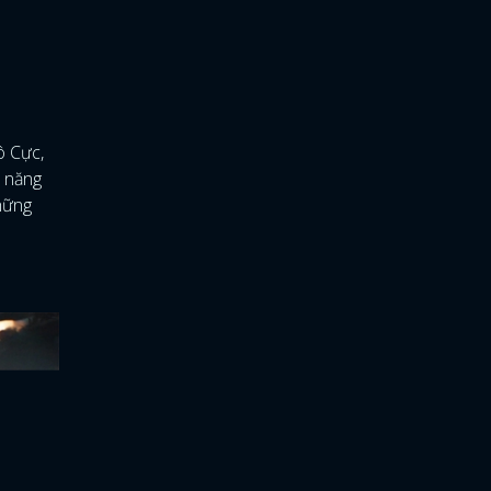
ô Cực,
ụ năng
những