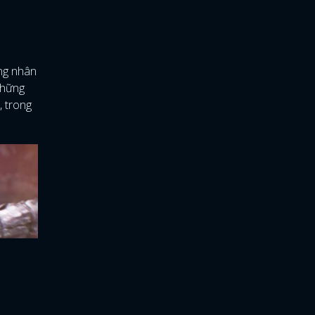
ững nhân
những
, trong