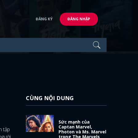
ĐĂNG KÝ
ĐĂNG NHẬP
CÙNG NỘI DUNG
Sức mạnh của
Captan Marvel,
n tập
Photon và Ms. Marvel
người
trong The Marvels