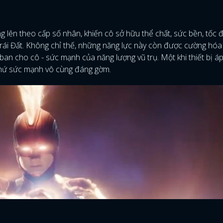
FACEBOOK
GOOGLE
g lên theo cấp số nhân, khiến cô sở hữu thể chất, sức bền, tốc 
 Trái Đất. Không chỉ thế, những năng lực này còn được cường hó
an cho cô - sức mạnh của năng lượng vũ trụ. Một khi thiết bị á
thứ sức mạnh vô cùng đáng gờm.