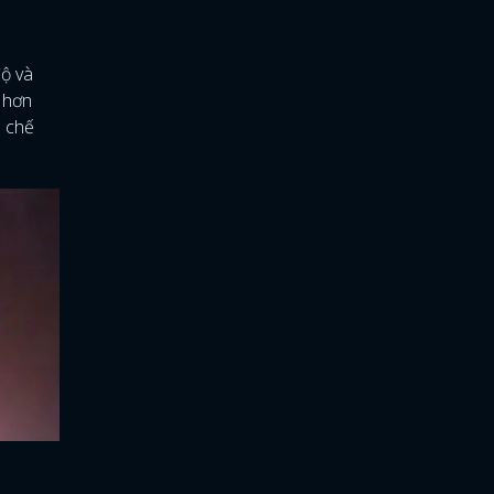
độ và
a hơn
p chế