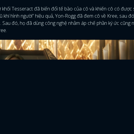
từ khối Tesseract đã biến đổi tế bào của cô và khiến cô có được 
vũ khí hình người” hiệu quả, Yon-Rogg đã đem cô về Kree, sau đó
ục. Sau đó, họ đã dùng công nghệ nhằm áp chế phần ký ức cũng 
ree.
ĐĂNG NHẬP