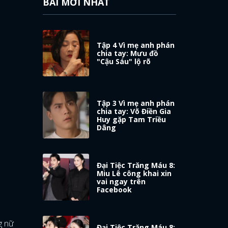
BÀI MỚI NHẤT
Tập 4 Vì mẹ anh phán
chia tay: Mưu đồ
"Cậu Sáu" lộ rõ
Tập 3 Vì mẹ anh phán
chia tay: Võ Điền Gia
Huy gặp Tam Triều
Dâng
Đại Tiệc Trăng Máu 8:
Miu Lê công khai xin
vai ngay trên
Facebook
g nữ
Đại Tiệc Trăng Máu 8: