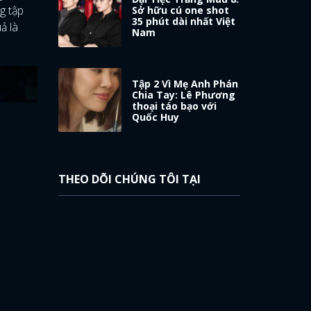
g tập
Sở hữu cú one shot
35 phút dài nhất Việt
ả là
Nam
Tập 2 Vì Mẹ Anh Phán
Chia Tay: Lê Phương
thoại táo bạo với
Quốc Huy
THEO DÕI CHÚNG TÔI TẠI