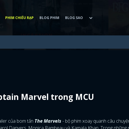
PHIM CHIẾU RẠP
BLOG PHIM
BLOG SAO
ptain Marvel trong MCU
ailer của bom tấn
The Marvels
- bộ phim xoay quanh câu chuyệ
 Carol Danvers, Monica Rambeau và Kamala Khan. Trong những 