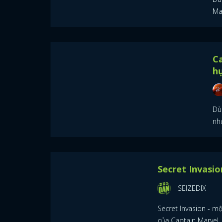
Ma
Ca
h
Dù 
như
Se
M
Se