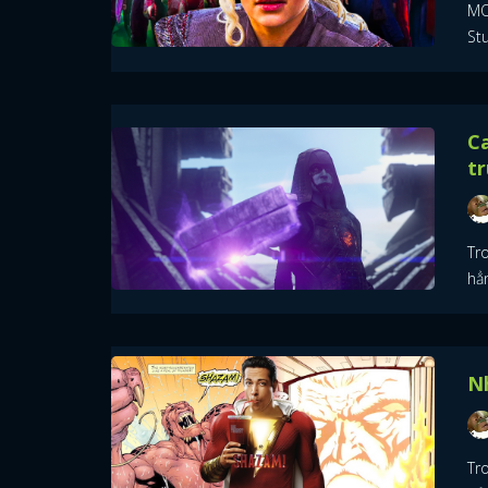
MO
St
Ca
t
Tro
hẳ
Nh
Tr