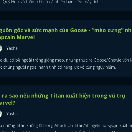
n Quỷ Hulk và thậm chí có cả phiên bản siêu máy tính.
FACEBOOK
GOOGLE
guồn gốc và sức mạnh của Goose - “mèo cưng” nh
aptain Marvel
Yasha
c dù có bề ngoài trông giống mèo, nhưng thực ra Goose/Chewie vốn l
t chủng người ngoài hành tinh có năng lực vô cùng nguy hiểm.
 ra sao nếu những Titan xuất hiện trong vũ trụ
arvel?
Yasha
 những Titan khổng lồ trong Attack On Titan/Shingeki no Kyojin xuất h