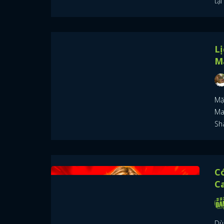
tại
Lị
M
Mặ
Mar
Sh
Có
C
Dù