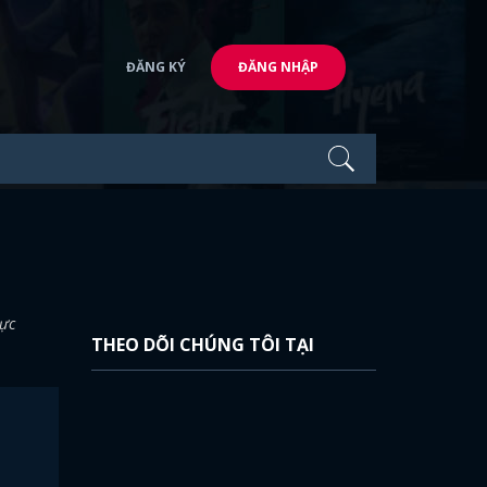
ĐĂNG KÝ
ĐĂNG NHẬP
lực
THEO DÕI CHÚNG TÔI TẠI