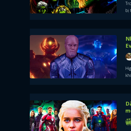
Tr
bị 
N
E
Hi
kh
D
m