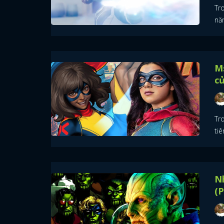
Tr
nă
Ms
c
Tr
tiê
Nh
(P