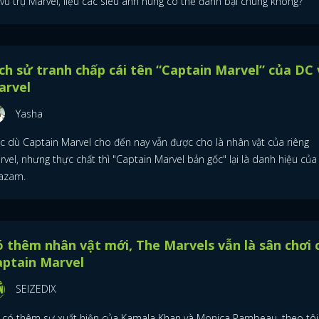
 vũ trụ Marvel, liệu các siêu anh hùng có thể đánh bại chúng không?
ch sử tranh chấp cái tên “Captain Marvel” của DC 
arvel
Yasha
c dù Captain Marvel cho đến nay vẫn được cho là nhân vật của riêng
vel, nhưng thực chất thì "Captain Marvel bản gốc" lại là danh hiệu của
azam.
 thêm nhân vật mới, The Marvels vẫn là sân chơi 
aptain Marvel
SEIZEDIX
 có thêm sự xuất hiện của Kamala Khan và Monica Rambeau, theo tôi