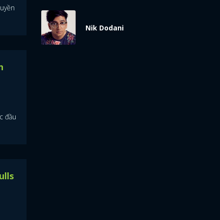
quyền
Nik Dodani
n
c đầu
ulls