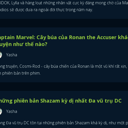
DOK, Lylla và hàng loạt những nhân vật cực kỳ đáng mong chờ của Ma
udios sẽ được đưa ra ngoài đời thực trong năm nay.
ptain Marvel: Cây búa của Ronan the Accuser khá
ruyện như thế nào?
Yasha
ng truyện, Cosmi-Rod - cây búa chiến của Ronan là một vũ khí rất xịn,
n phiên bản trên phim.
ững phiên bản Shazam kỳ dị nhất Đa vũ trụ DC
Yasha
ĐĂNG NHẬP
ong Đa vũ trụ DC tồn tại những phiên bản Shazam khá kỳ dị, như một 