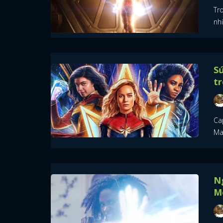
Tr
nh
S
t
Ca
Mar
N
M