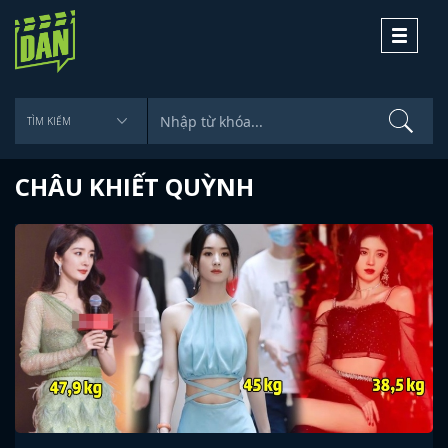
Toggle
navigati
CHÂU KHIẾT QUỲNH