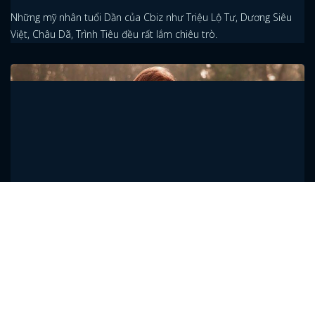
Những mỹ nhân tuổi Dần của Cbiz như Triệu Lộ Tư, Dương Siêu
Việt, Châu Dã, Trình Tiêu đều rất lắm chiêu trò.
Thi Thi đằm thắm, nhường spotlight cho Lệ
Dĩnh, AngelaBaby ngày 28/1
Hôm nay là ngày của các tiểu Hoa 85 khi cả Lưu Thi Thi, Triệu Lệ