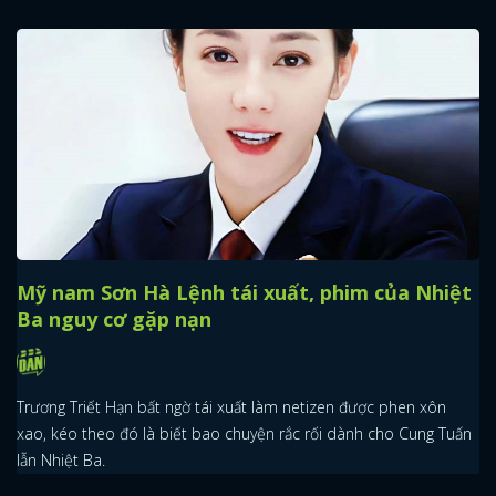
Mỹ nam Sơn Hà Lệnh tái xuất, phim của Nhiệt
Ba nguy cơ gặp nạn
Trương Triết Hạn bất ngờ tái xuất làm netizen được phen xôn
xao, kéo theo đó là biết bao chuyện rắc rối dành cho Cung Tuấn
lẫn Nhiệt Ba.