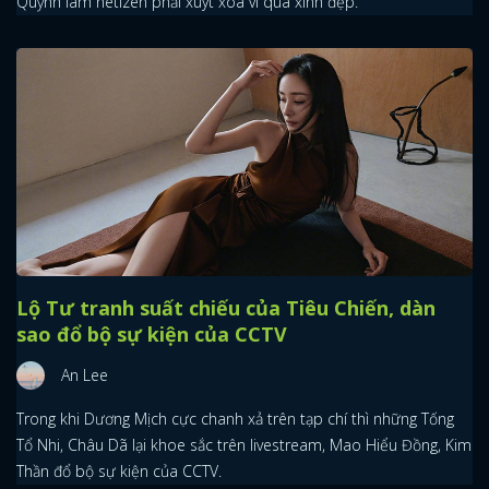
Quỳnh làm netizen phải xuýt xoa vì quá xinh đẹp.
Lộ Tư tranh suất chiếu của Tiêu Chiến, dàn
sao đổ bộ sự kiện của CCTV
An Lee
Trong khi Dương Mịch cực chanh xả trên tạp chí thì những Tống
Tổ Nhi, Châu Dã lại khoe sắc trên livestream, Mao Hiểu Đồng, Kim
Thần đổ bộ sự kiện của CCTV.