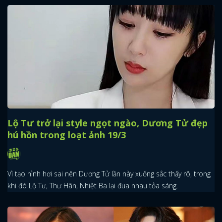
Lộ Tư trở lại style ngọt ngào, Dương Tử đẹp
hú hồn trong loạt ảnh 19/3
Vì tạo hình hơi sai nên Dương Tử lần này xuống sắc thấy rõ, trong
khi đó Lộ Tư, Thư Hân, Nhiệt Ba lại đua nhau tỏa sáng.