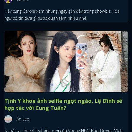
Hãy cùng Carole xem những ngày gần đây trong showbiz Hoa
ngữ có tin dưa gì được quan tâm nhiều nhé!
Tịnh Y khoe ảnh selfie ngọt ngào, Lệ Dĩnh sẽ
hợp tác với Cung Tuấn?
An Lee
Ngoài ra còn có loạt ảnh mới của Vương Nhất Bác, Dương Mịch,