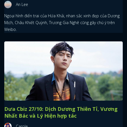
An Lee
Ngoại hình điển trai của Hứa Khải, nhan sắc xinh đẹp của Dương
Mịch, Châu Khiết Quỳnh, Trương Gia Nghê cũng gây chú ý trên
Weibo.
Dưa Cbiz 27/10: Dịch Dương Thiên Tỉ, Vương
Nhất Bác và Lý Hiện hợp tác
Carole