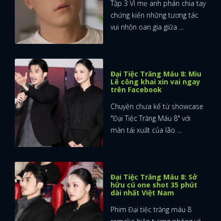
Tập 3 Vì mẹ anh phán chia tay
chứng kiến những tương tác
vui nhộn oan gia giữa ...
Đại Tiệc Trăng Máu 8: Miu
Lê công khai xin vai ngay
trên Facebook
Chuyện chưa kể từ showcase
"Đại Tiệc Trăng Máu 8" với
màn tái xuất của lão ...
Đại Tiệc Trăng Máu 8: Sở
hữu cú one shot 35 phút
dài nhất Việt Nam
x
ĐĂNG NHẬP
Phim Đại tiệc trăng máu 8