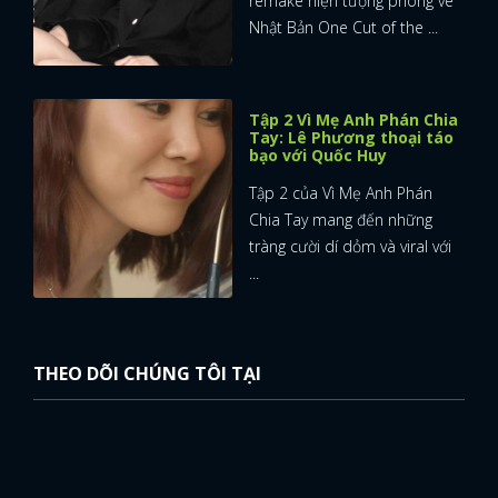
remake hiện tượng phòng vé
Nhật Bản One Cut of the ...
FACEBOOK
GOOGLE
Tập 2 Vì Mẹ Anh Phán Chia
Tay: Lê Phương thoại táo
bạo với Quốc Huy
Tập 2 của Vì Mẹ Anh Phán
Chia Tay mang đến những
tràng cười dí dỏm và viral với
...
THEO DÕI CHÚNG TÔI TẠI