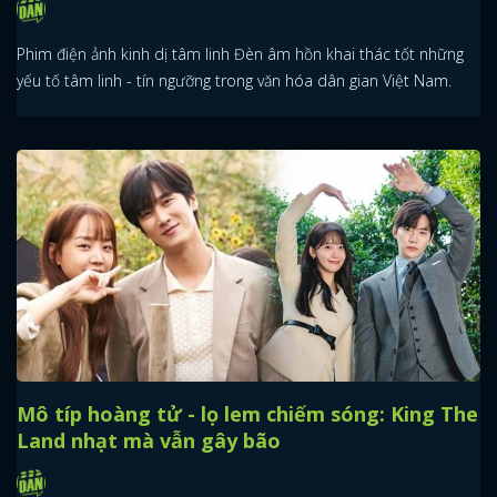
Phim điện ảnh kinh dị tâm linh Đèn âm hồn khai thác tốt những
yếu tố tâm linh - tín ngưỡng trong văn hóa dân gian Việt Nam.
Mô típ hoàng tử - lọ lem chiếm sóng: King The
Land nhạt mà vẫn gây bão