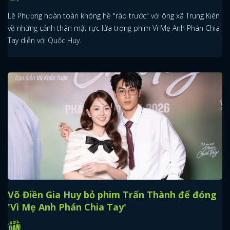
Lê Phương hoàn toàn không hề "rào trước" với ông xã Trung Kiên
về những cảnh thân mật rực lửa trong phim Vì Mẹ Anh Phán Chia
Tay diễn với Quốc Huy.
Võ Điền Gia Huy bỏ phim Trấn Thành để đóng
'Vì Mẹ Anh Phán Chia Tay'