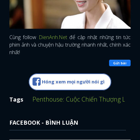
Cùng follow
DienAnh.Net
để cập nhật những tin tức
phim ảnh và chuyện hậu trường nhanh nhất, chính xác
nhất!
Gửi bài
Hóng xem mọi người nói gì
Penthouse: Cuộc Chiến Thượng Lưu
K
Tags
FACEBOOK - BÌNH LUẬN