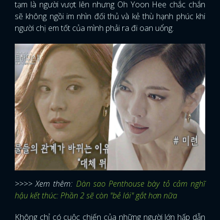
tạm là người vượt lên nhưng Oh Yoon Hee chắc chắn
sẽ không ngồi im nhìn đối thủ và kẻ thù hạnh phúc khi
người chị em tốt của mình phải ra đi oan uổng.
>>>> Xem thêm:
Dàn sao Penthouse bày tỏ cảm nghĩ
hậu kết thúc: Phần 2 sẽ còn "bẻ lái" gắt hơn nữa
Không chỉ có cuộc chiến của những người lớn hấp dẫn