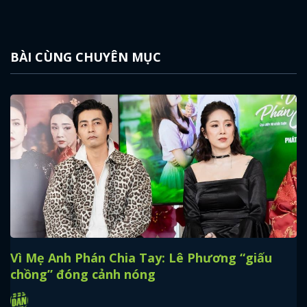
BÀI CÙNG CHUYÊN MỤC
Vì Mẹ Anh Phán Chia Tay: Lê Phương “giấu
chồng” đóng cảnh nóng