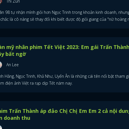
Thi Zun
ân 98 tự nhận mình giỏi hơn Ngọc Trinh trong khoản kinh doanh, nhưng
 chắc là cô nàng sẽ thay đổi khi biết được độ giỏi giang của "nữ hoàng n
n mỹ nhân phim Tết Việt 2023: Em gái Trấn Thàn
ây bất ngờ
An Lee
nh Hằng, Ngọc Trinh, Khả Như, Uyển Ân là những cái tên nổi bật tham g
m điện ảnh Việt ra rạp dịp Tết năm nay.
im Trấn Thành áp đảo Chị Chị Em Em 2 cả nội dun
n doanh thu