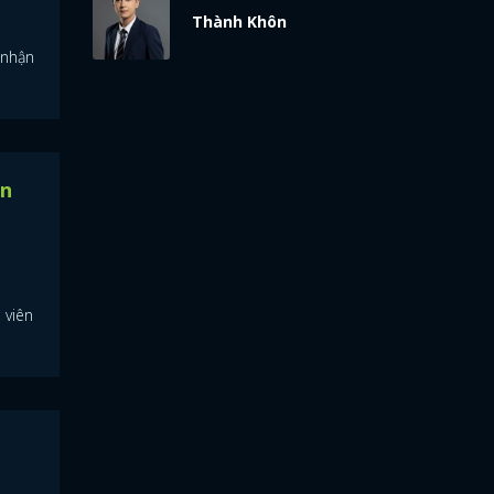
Thành Khôn
 nhận
ân
 viên