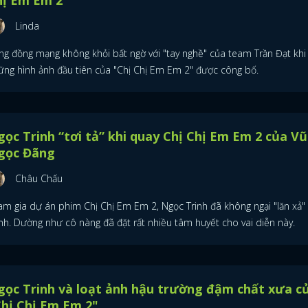
Linda
ng đồng mạng không khỏi bất ngờ với "tay nghề" của team Trần Đạt khi
ững hình ảnh đầu tiên của "Chị Chị Em Em 2" được công bố.
ọc Trinh “tơi tả” khi quay Chị Chị Em Em 2 của Vũ
gọc Đãng
Châu Chấu
am gia dự án phim Chị Chị Em Em 2, Ngọc Trinh đã không ngại "lăn xả"
nh. Dường như cô nàng đã đặt rất nhiều tâm huyết cho vai diễn này.
ọc Trinh và loạt ảnh hậu trường đậm chất xưa c
hị Chị Em Em 2"