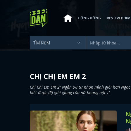
CỘNG ĐỒNG
REVIEW PHIM
CHỊ CHỊ EM EM 2
Chị Chị Em Em 2: Ngân 98 tự nhận mình giỏi hơn Ngọc T
biết được độ giỏi giang của nữ hoàng nội y".
Ng
N