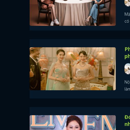
Mặ
có 
Ph
p
Nội
là
Đó
nh