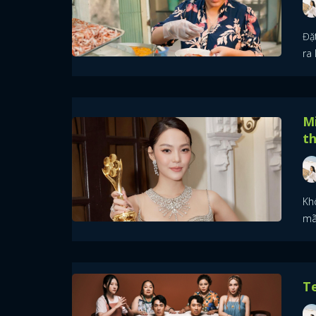
Đặ
ra
Mi
t
Kh
mãn
Te