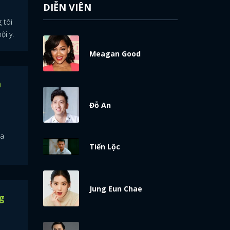
DIỄN VIÊN
 tôi
ội y.
Meagan Good
h
Đỗ An
ia
Tiến Lộc
Jung Eun Chae
g