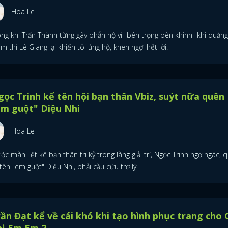
ĐĂNG NHẬP
Hoa Le
ong khi Trấn Thành từng gây phẫn nộ vì "bên trọng bên khinh" khi quản
m thì Lê Giang lại khiến tôi ủng hộ, khen ngợi hết lời.
FACEBOOK
GOOGLE
ọc Trinh kể tên hội bạn thân Vbiz, suýt nữa quên
em guột" Diệu Nhi
Hoa Le
ớc màn liệt kê bạn thân tri kỷ trong làng giải trí, Ngọc Trinh ngơ ngác, 
tên "em guột" Diệu Nhi, phải cầu cứu trợ lý.
ần Đạt kể về cái khó khi tạo hình phục trang cho 
hị Em Em 2