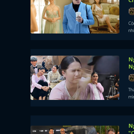
Cộ
nh
Ng
N
Th
mì
Ng
"C