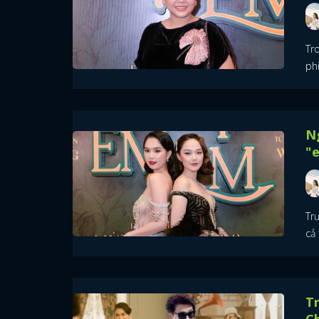
Tr
phi
Ng
"
Trư
cả 
Tr
C