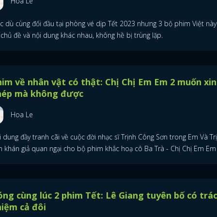
Hoa Le
c dù cùng đối đầu tại phòng vé dịp Tết 2023 nhưng 3 bộ phim Việt này 
chủ đề và nội dung khác nhau, không hề bị trùng lặp.
im về nhân vật có thật: Chị Chị Em Em 2 muốn xin
hép mà không được
Hoa Le
 dung đầy tranh cãi về cuộc đời nhạc sĩ Trịnh Công Sơn trong Em Và Tr
m khán giả quan ngại cho bộ phim khắc hoạ cô Ba Trà - Chị Chị Em Em 
ng cùng lúc 2 phim Tết: Lê Giang tuyên bố có trá
iệm cả đôi