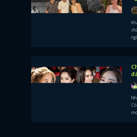
Kh
chấ
ng
Ch
đ
Nh
Cô
mo