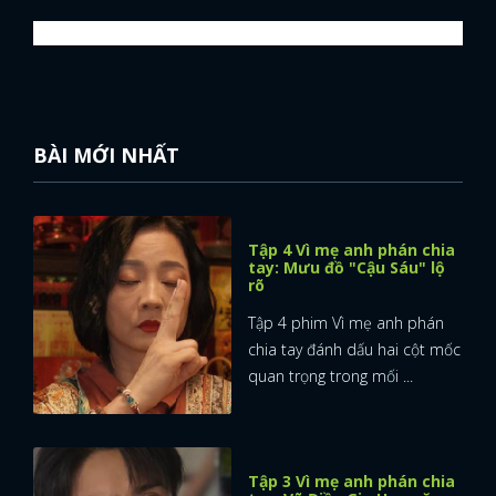
BÀI MỚI NHẤT
Tập 4 Vì mẹ anh phán chia
tay: Mưu đồ "Cậu Sáu" lộ
rõ
Tập 4 phim Vì mẹ anh phán
chia tay đánh dấu hai cột mốc
quan trọng trong mối ...
Tập 3 Vì mẹ anh phán chia