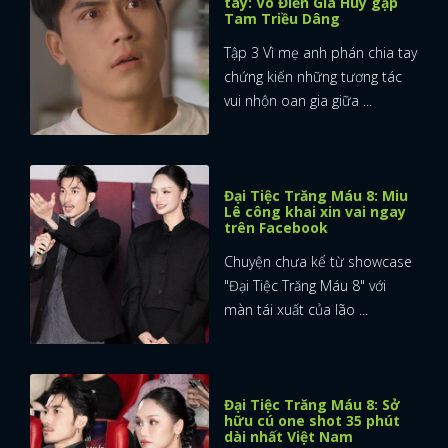
tay: Võ Điền Gia Huy gặp
Tam Triều Dâng
Tập 3 Vì mẹ anh phán chia tay
chứng kiến những tương tác
vui nhộn oan gia giữa ...
Đại Tiệc Trăng Máu 8: Miu
Lê công khai xin vai ngay
trên Facebook
Chuyện chưa kể từ showcase
"Đại Tiệc Trăng Máu 8" với
màn tái xuất của lão ...
x
Đại Tiệc Trăng Máu 8: Sở
ĐĂNG NHẬP
hữu cú one shot 35 phút
dài nhất Việt Nam