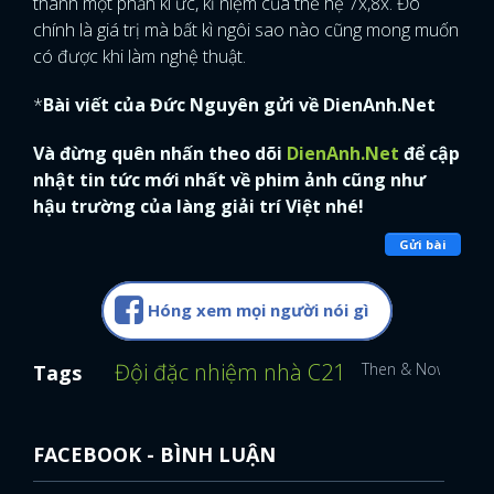
thành một phần kí ức, kỉ niệm của thế hệ 7x,8x. Đó
chính là giá trị mà bất kì ngôi sao nào cũng mong muốn
có được khi làm nghệ thuật.
*
Bài viết của Đức Nguyên gửi về DienAnh.Net
Và đừng quên nhấn theo dõi
DienAnh.Net
để cập
nhật tin tức mới nhất về phim ảnh cũng như
hậu trường của làng giải trí Việt nhé!
Gửi bài
Hóng xem mọi người nói gì
Đội đặc nhiệm nhà C21
Then & Now
Ngày
Tags
FACEBOOK - BÌNH LUẬN