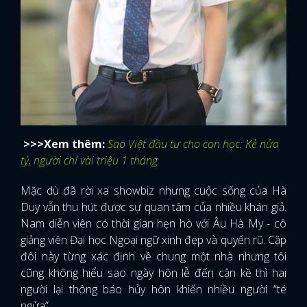
>>>Xem thêm:
Sao Việt đầu tư cho con học: Kẻ nửa
tỷ, người chỉ vài triệu 1 tháng
Mặc dù đã rời xa showbiz nhưng cuộc sống của Hà
Duy vẫn thu hút được sự quan tâm của nhiều khán giả.
Nam diễn viên có thời gian hẹn hò với Âu Hà My - cô
giảng viên Đại học Ngoại ngữ xinh đẹp và quyến rũ. Cặp
đôi này từng xác định về chung một nhà nhưng tôi
cũng không hiểu sao ngày hôn lễ đến cận kề thì hai
người lại thông báo hủy hôn khiến nhiều người “té
ngửa”.