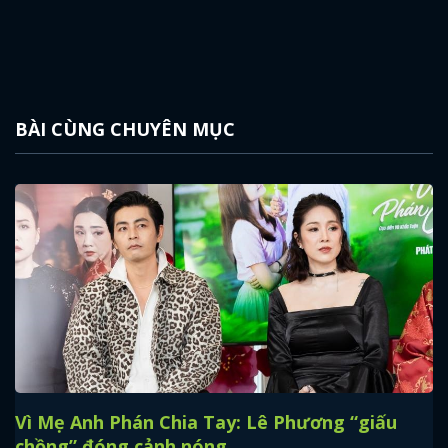
BÀI CÙNG CHUYÊN MỤC
Vì Mẹ Anh Phán Chia Tay: Lê Phương “giấu
chồng” đóng cảnh nóng