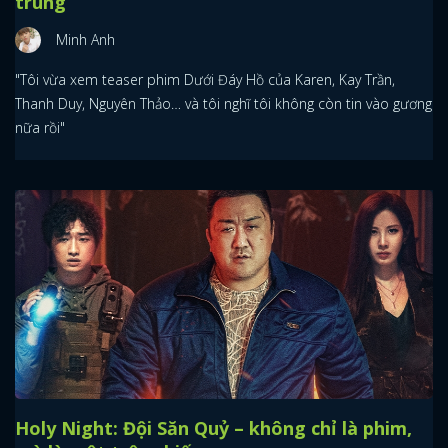
trùng
Minh Anh
"Tôi vừa xem teaser phim Dưới Đáy Hồ của Karen, Kay Trần,
Thanh Duy, Nguyên Thảo… và tôi nghĩ tôi không còn tin vào gương
nữa rồi"
Holy Night: Đội Săn Quỷ – không chỉ là phim,