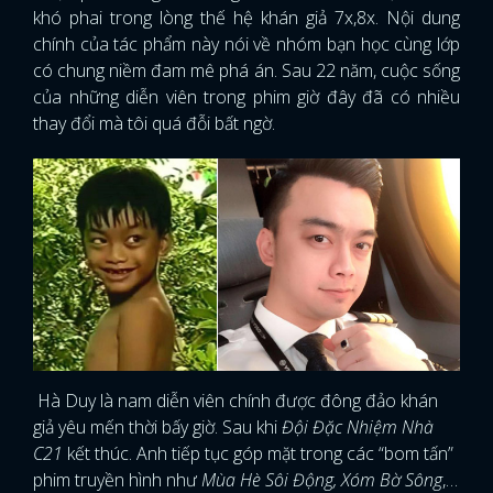
khó phai trong lòng thế hệ khán giả 7x,8x. Nội dung
chính của tác phẩm này nói về nhóm bạn học cùng lớp
có chung niềm đam mê phá án. Sau 22 năm, cuộc sống
của những diễn viên trong phim giờ đây đã có nhiều
thay đổi mà tôi quá đỗi bất ngờ.
Hà Duy là nam diễn viên chính được đông đảo khán
giả yêu mến thời bấy giờ. Sau khi
Đội Đặc Nhiệm Nhà
C21
kết thúc. Anh tiếp tục góp mặt trong các “bom tấn”
phim truyền hình như
Mùa Hè Sôi Động, Xóm Bờ Sông
,…