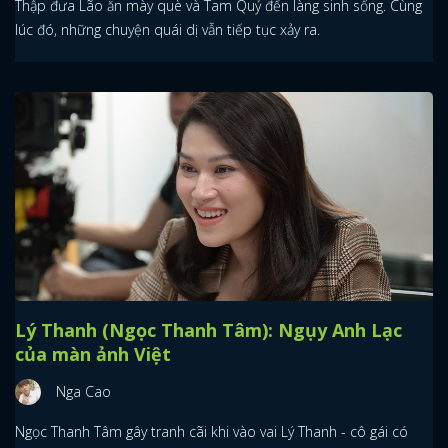
Thập đưa Lão ăn mày què và Tam Quỷ đến làng sinh sống. Cùng
lúc đó, những chuyện quái dị vẫn tiếp tục xảy ra.
Lý Thanh (Ngọc Thanh Tâm): Ngụy Anh Lạc
của màn ảnh Việt
Nga Cao
Ngọc Thanh Tâm gây tranh cãi khi vào vai Lý Thanh - cô gái có