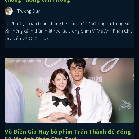
Trường Duy
Lê Phương hoàn toàn không hề "rào trước" với ông xã Trung Kiên
về những cảnh thân mật rực lửa trong phim Vì Mẹ Anh Phán Chia
Tay diễn với Quốc Huy.
Võ Điền Gia Huy bỏ phim Trấn Thành để đóng
'Vì Mẹ Anh Phán Chia Tay'