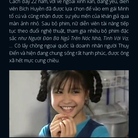
Cách đây 22 năm, với vẻ ngoài xinh xắn, đáng yêu, diễn
viên Bích Huyền đã được lựa chọn để vào em gái Minh
tổ cú và cũng nhận được sự yêu mến của khán giả qua
màn ảnh nhỏ. Sau bộ phim, nữ diễn viên tài năng tiếp
tục theo đuổi nghệ thuật, tham gia nhiều bộ phim đặc
sắc
như Người Đàn Bà Ngủ Trên Nóc Nhà, Tình Với Vợ,
…
Cô lấy chồng ngoại quốc là doanh nhân người Thuỵ
Điển và hiện đang chung sống rất hạnh phúc, được ông
xã hết mực cưng chiều.