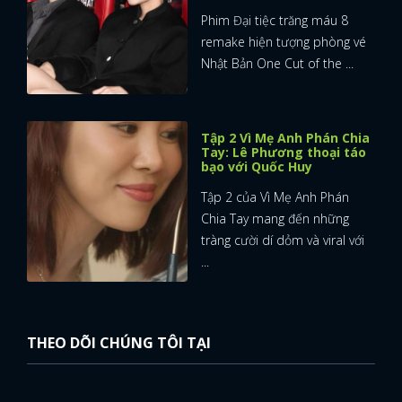
Phim Đại tiệc trăng máu 8
FACEBOOK
GOOGLE
remake hiện tượng phòng vé
Nhật Bản One Cut of the ...
Tập 2 Vì Mẹ Anh Phán Chia
Tay: Lê Phương thoại táo
bạo với Quốc Huy
Tập 2 của Vì Mẹ Anh Phán
Chia Tay mang đến những
tràng cười dí dỏm và viral với
...
THEO DÕI CHÚNG TÔI TẠI