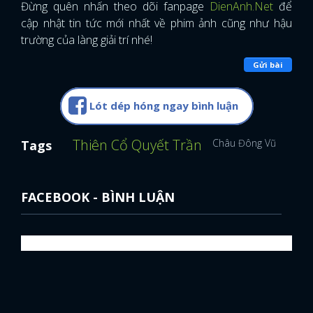
Đừng quên nhấn theo dõi fanpage
DienAnh.Net
để
cập nhật tin tức mới nhất về phim ảnh cũng như hậu
trường của làng giải trí nhé!
Gửi bài
Lót dép hóng ngay bình luận
Thiên Cổ Quyết Trần
Châu Đông Vũ
Lý Th
Tags
FACEBOOK - BÌNH LUẬN