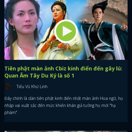
Tiên phật màn ảnh Cbiz kinh điển đến gây lú:
Quan Âm Tây Du Ký là số 1
Tiểu Vũ Khứ Linh
Đây chính là dàn tiên phật kinh điển nhất màn ảnh Hoa ngữ, họ
nhập vai xuất sắc đến mức khiến khán giả tưởng họ mới "hạ
phàm".