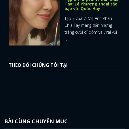
Tay: Lê Phương thoại táo
bạo với Quốc Huy
Tập 2 của Vì Mẹ Anh Phán
Chia Tay mang đến những
tràng cười dí dỏm và viral với
...
THEO DÕI CHÚNG TÔI TẠI
BÀI CÙNG CHUYÊN MỤC