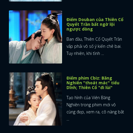
Điểm Douban của Thiên Cổ
Quyết Trần bất ngờ lội
ngược dòng
Ban đầu, Thiên Cổ Quyết Trần
vấp phải vô số ý kiến chê bai.
Tuy nhiên, khi tình ...
Điểm phim Cbiz: Băng
Nghiên "thoát mác" tiểu
Dĩnh; Thiên Cổ "đi lùi"
Tạo hình của Viên Băng
Nghiên trong phim mới vô
cùng đẹp, xem ra, cô nàng bắt
x
...
ĐĂNG NHẬP