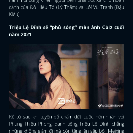
năm mới cũng khiến người xem phải xót xa cho hoàn
cảnh của Đỗ Hiểu Tô (Lý Thấm) và Lôi Vũ Tranh (Đậu
Kiêu).
Triệu Lệ Dĩnh sẽ “phủ sóng” màn ảnh Cbiz cuối
năm 2021
Kể từ sau khi tuyên bố chấm dứt cuộc hôn nhân với
Phùng Thiệu Phong, danh tiếng Triệu Lệ Dĩnh chẳng
những không giảm đi mà còn tăng lên gấp bội. Meixing