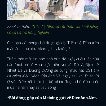
>>>Xem thêm:
Triệu Lệ Dĩnh và các "bản sao" nổi tiếng:
Có cả Lộ Tư, Băng Nghiên
Các bạn có mong chờ được gặp lại Triệu Lệ Dĩnh trên
màn ảnh nhỏ như Meixing hay không?
Thêm một mẩu tin nho nhỏ nữa để ngày cuối tuần của
các “mọt phim” Hoa ngữ thêm vui vẻ. Đó là, Địch Lệ
Nhiệt Ba và Dương Dương sẽ cùng nhau hát OST
Em
Là Niềm Kiêu Hãnh Của Anh
. Và, ngay sau khi
Thiên Cổ
Quyết Trần
kết thúc thì bộ phim được chờ đón nhất
mùa hè năm nay sẽ tiếp sóng.
*Bài đóng góp của Meixing gửi về DienAnh.Net.