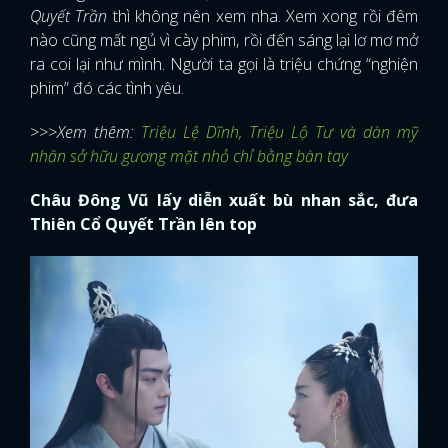
Quyết Trần
thì không nên xem nha. Xem xong rồi đêm
nào cũng mất ngủ vì cày phim, rồi đến sáng lại lơ mơ mở
ra coi lại như mình. Người ta gọi là triệu chứng “nghiện
phim” đó các tình yêu.
>>>Xem thêm:
Triệu Lệ Dĩnh, Triệu Lộ Tư và dàn mỹ
nhân sở hữu gương mặt nhỏ chỉ bằng bàn tay
Châu Đông Vũ lấy diễn xuất bù nhan sắc, đưa
Thiên Cổ Quyết Trần lên top