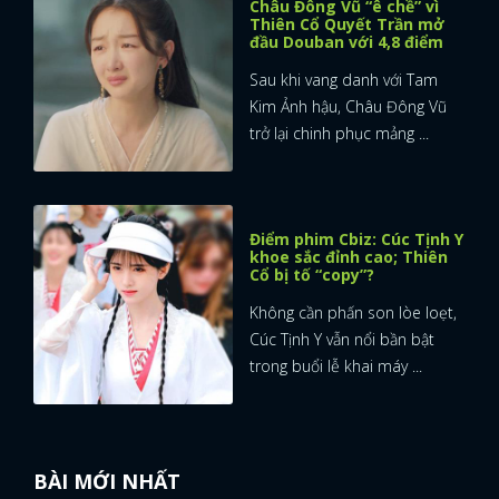
Châu Đông Vũ “ê chề” vì
Thiên Cổ Quyết Trần mở
đầu Douban với 4,8 điểm
Sau khi vang danh với Tam
Kim Ảnh hậu, Châu Đông Vũ
trở lại chinh phục mảng ...
Điểm phim Cbiz: Cúc Tịnh Y
khoe sắc đỉnh cao; Thiên
Cổ bị tố “copy”?
Không cần phấn son lòe loẹt,
Cúc Tịnh Y vẫn nổi bần bật
trong buổi lễ khai máy ...
BÀI MỚI NHẤT