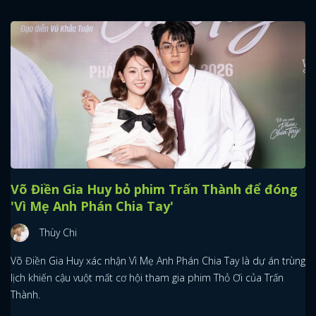
Võ Điền Gia Huy bỏ phim Trấn Thành để đóng
'Vì Mẹ Anh Phán Chia Tay'
Thùy Chi
Võ Điền Gia Huy xác nhận Vì Mẹ Anh Phán Chia Tay là dự án trùng
lịch khiến cậu vuột mất cơ hội tham gia phim Thỏ Ơi của Trấn
Thành.