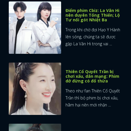
Điểm phim Cbiz: La Vân Hi
FACEBOOK
GOOGLE
nên duyên Tống Thiến; Lộ
Tư nối gót Nhiệt Ba
Trong khi chờ đợi Hạo Y Hành
lên sóng, chúng ta sẽ được
gặp La Vân Hi trong vai ...
Thiên Cổ Quyết Trần bị
chơi xấu, dân mạng: Phim
dở đừng có đổ thừa
Theo như fan Thiên Cổ Quyết
Trần thì bộ phim bị chơi xấu,
hãm hại nên mới nhận ...