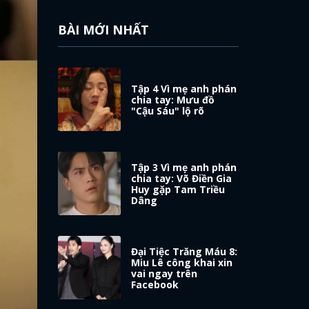
BÀI MỚI NHẤT
Tập 4 Vì mẹ anh phán
chia tay: Mưu đồ
"Cậu Sáu" lộ rõ
Tập 3 Vì mẹ anh phán
chia tay: Võ Điền Gia
Huy gặp Tam Triều
Dâng
Đại Tiệc Trăng Máu 8:
Miu Lê công khai xin
vai ngay trên
Facebook