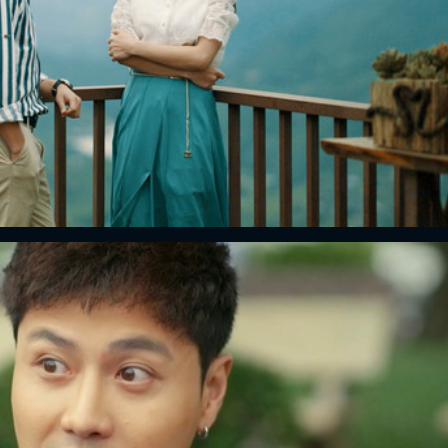
FACEBOOK
GOOGLE