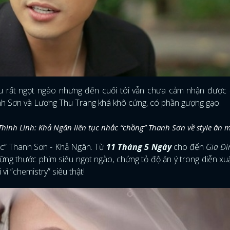
u rất ngọt ngào nhưng đến cuối tôi vẫn chưa cảm nhận được 
nh Sơn và Lương Thu Trang khá khô cứng, có phần gượng gạo.
hình Lình: Khả Ngân liên tục nhắc “chồng” Thanh Sơn về style ăn 
ọc” Thanh Sơn - Khả Ngân. Từ
11 Tháng 5 Ngày
cho đến
Gia Đì
ững thước phim siêu ngọt ngào, chứng tỏ độ ăn ý trong diễn xu
vì “chemistry” siêu thật!