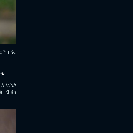
điều ấy.
mặc
nh Mình
ất. Khán