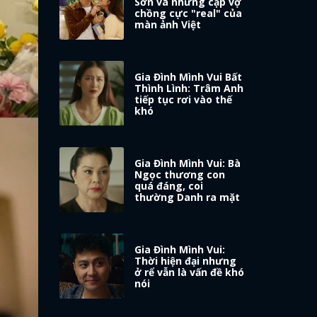
Sơn và những cặp vợ
chồng cực "real" của
màn ảnh Việt
Gia Đình Mình Vui Bất
Thình Lình: Trâm Anh
tiếp tục rơi vào thế
khó
Gia Đình Mình Vui: Bà
Ngọc thương con
quá đáng, coi
thường Danh ra mặt
Gia Đình Mình Vui:
Thời hiện đại nhưng
ở rể vẫn là vấn đề khó
nói