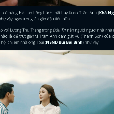
biết cô nàng Hà Lan hống hách thật hay là do Trâm Anh (
Khả N
như vậy ngay trong lần gặp đầu tiên nữa.
ặp với Lương Thu Trang trong
Đấu Trí
nên người người nhà nhà 
ào là để trút giận vì Trâm Anh dám giật Vũ (Thanh Sơn) của 
i hội chị em nhà ông Toại (
NSND Bùi Bài Bình
) như vậy.
ĐĂNG NHẬP