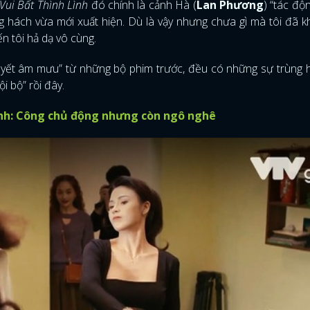
Vui Bất Thình Lình
đó chính là cảnh Hà (
Lan Phương
) “tác độn
ng hách vừa mới xuất hiện. Dù là vậy nhưng chưa gì mà tôi đã 
ến tôi hả dạ vô cùng.
thuyết âm mưu” từ những bộ phim trước, đều có những sự trùng
i bộ” rồi đây.
ình: Công chủ động nhưng còn ngô nghê