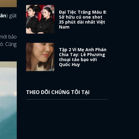
Đại Tiệc Trăng Máu 8:
gân
) giật
Sở hữu cú one shot
35 phút dài nhất Việt
Nam
mới bảo
cô. Cũng
Tập 2 Vì Mẹ Anh Phán
Chia Tay: Lê Phương
thoại táo bạo với
Quốc Huy
THEO DÕI CHÚNG TÔI TẠI