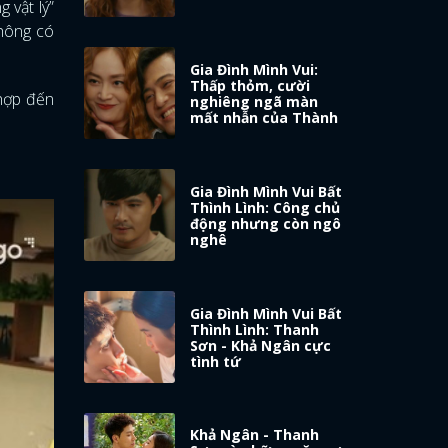
g vật lý”
không có
Gia Đình Mình Vui:
Thấp thỏm, cười
 hợp đến
nghiêng ngã màn
mất nhẫn của Thành
Gia Đình Mình Vui Bất
Thình Lình: Công chủ
động nhưng còn ngô
nghê
Gia Đình Mình Vui Bất
Thình Lình: Thanh
Sơn - Khả Ngân cực
tình tứ
Khả Ngân - Thanh