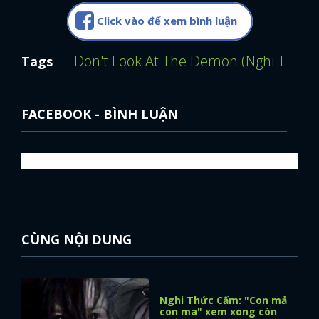
Click vào để xem bình luận
Don't Look At The Demon (Nghi Thức 
Tags
FACEBOOK - BÌNH LUẬN
CÙNG NỘI DUNG
Nghi Thức Cấm: "Con mả
con ma" xem xong còn