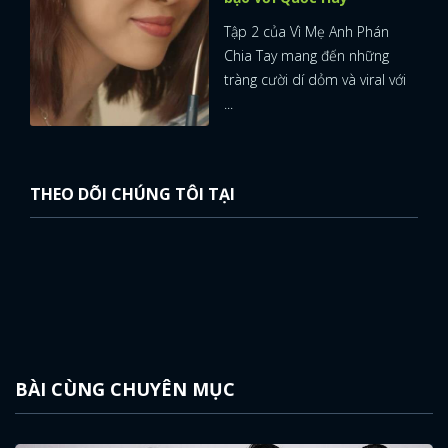
Tập 2 của Vì Mẹ Anh Phán
Chia Tay mang đến những
tràng cười dí dỏm và viral với
...
THEO DÕI CHÚNG TÔI TẠI
BÀI CÙNG CHUYÊN MỤC