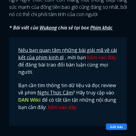
sức mạnh của đồng tiền bao giờ cũng đáng sợ nhất, bởi
FACEBOOK
GOOGLE
nó có thể chi phối tâm tính của con người.
* Bài viết của
Wukong
chia sẻ tại box
Phim khác
Nếu bạn quan tâm những bài giải mã về cái
kết của phim kinh dị
, mời bạn
bấm vào đây
để đăng bài trao đổi bàn luận cùng mọi
người.
Bạn cần tìm thông tin dữ liệu và đọc review
về phim
Nghi Thức Cấm
? Hãy truy cập vào
DAN Wiki
để có tất tần tật những nội dung
bạn cần đấy:
bấm vào đây
Gửi bài