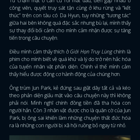
Từ chạm mặt ớ căn cứ rồi mất dấu, đến gặp nhau ở
công viên, quyết truy sát tận cùng ở khu rừng và “kết
thúc” trên con tàu có Da Hyun, tuy những “tương tác”
giữa hai bên không quá đặc sắc nhưng bù lại, mình thấy
sự thay đổi bối cảnh cho mình cảm nhận được sự tăng
tiến trong câu chuyện.
Điều mình cảm thấy thích ở
Giới Hạn Truy Lùng
chính là
phim cho mình biết về quá khứ và lý do trở nên hắc hóa
của tuyến nhân vật phản diện. Chính vì thế mình cảm
thấy hiểu được động cơ hành động của chúng hơn.
Ông trùm Jun Park, kẻ đứng sau giật dây tất cả và kéo
theo phản diện giấu mặt vào câu chuyện này thì không
phải nói. Mình nghĩ chính đồng tiền đã tha hóa con
người hắn. Còn 3 nhân vật được cho là quân cờ của Jun
Park, bị ông sai khiến làm những chuyện thất đức hóa
ra là những con người bị xã hội ruồng bỏ ngay từ nhỏ.