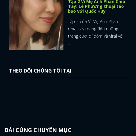
Tập 2 Vì Mẹ Anh Phán Chia
Tay: Lê Phương thoại táo
bạo với Quốc Huy
Tập 2 của Vì Mẹ Anh Phán
Chia Tay mang đến những
tràng cười dí dỏm và viral với
...
THEO DÕI CHÚNG TÔI TẠI
BÀI CÙNG CHUYÊN MỤC