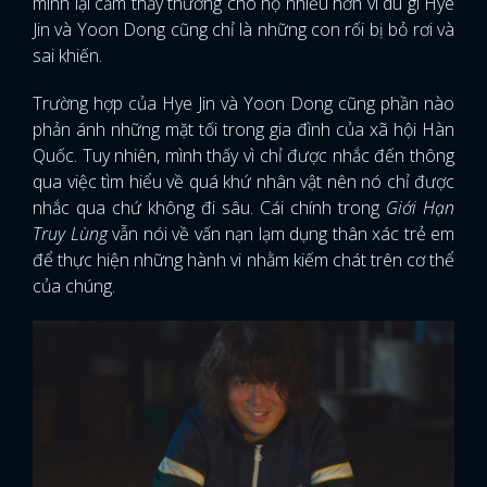
mình lại cảm thấy thương cho họ nhiều hơn vì dù gì Hye
Jin và Yoon Dong cũng chỉ là những con rối bị bỏ rơi và
sai khiến.
Trường hợp của Hye Jin và Yoon Dong cũng phần nào
phản ánh những mặt tối trong gia đình của xã hội Hàn
Quốc. Tuy nhiên, mình thấy vì chỉ được nhắc đến thông
qua việc tìm hiểu về quá khứ nhân vật nên nó chỉ được
nhắc qua chứ không đi sâu. Cái chính trong
Giới Hạn
Truy Lùng
vẫn nói về vấn nạn lạm dụng thân xác trẻ em
để thực hiện những hành vi nhằm kiếm chát trên cơ thể
của chúng.
x
ĐĂNG NHẬP