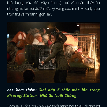
thời lượng vừa đủ. Vậy nên mặc dù vẫn cảm thấy ổn
nhưng nó lại hơi dưới mức kỳ vọng của mình vì xử lý quá
trơn tru và “nhanh, gọn, lẹ”.
>>> Xem thêm:
Giải đáp 6 thắc mắc lớn trong
Kisaragi Station - Nhà Ga Nuốt Chửng
Tóm lại,
Giới Hạn Truy Lùng
với mình hơi thiếu đi tính lôi