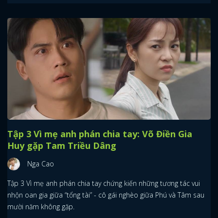
Tập 3 Vì mẹ anh phán chia tay: Võ Điền Gia
Huy gặp Tam Triều Dâng
Nga Cao
Tập 3 Vì mẹ anh phán chia tay chứng kiến những tương tác vui
nhộn oan gia giữa “tổng tài” - cô gái nghèo giữa Phú và Tâm sau
mười năm không gặp.