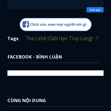
Gửi bài
Click vào xem mọi người nói gì
The Limit (Giới Hạn Truy Lùng)
ComboWi
Tags
FACEBOOK - BÌNH LUẬN
CÙNG NỘI DUNG