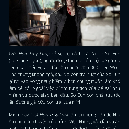
Giới Hạn Truy Lùng
kể về nữ cảnh sát Yoon So Eun
(Lee Jung Hyun), người đóng thế mẹ của một bé gái có
liên quan đến vụ án đòi tiền chuộc đến 300 triệu Won.
Thế nhưng không ngờ, sau đó con trai ruột của So Eun
lại rơi vào vòng nguy hiểm vì bọn chúng muốn làm khó
làm dễ cô. Ngoài việc đi tìm tung tích của bé gái như
nhiệm vụ được giao ban đầu, So Eun còn phải tức tốc
lên đường giải cứu con trai của mình.
Mình thấy
Giới Hạn Truy Lùng
đã tạo dựng tiền đề khá
ổn cho câu chuyện của mình. Việc không bắt đầu vụ án
một cách thông thường mà lại “đi đường vòng” để vào