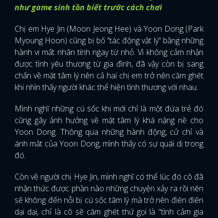
như game sinh tồn biết trước cách chơi
Chị em Hye Jin (Moon Jeong Hee) và Yoon Dong (Park
Myoung Hoon) cũng bị bố “tác động vật lý” bằng những
hành vi mất nhân tính ngay từ nhỏ. Vì không cảm nhận
được tình yêu thương từ gia đình, đã vậy còn bị sang
chấn về mặt tâm lý nên cả hai chị em trở nên căm ghét
khi nhìn thấy người khác thể hiện tình thương với nhau.
Mình nghĩ những cú sốc khi mới chỉ là một đứa trẻ đó
cũng gây ảnh hưởng về mặt tâm lý khá nặng nề cho
Yoon Dong. Thông qua những hành động, cử chỉ và
ánh mắt của Yoon Dong, mình thấy có sự quái dị trong
đó.
Còn về người chị Hye Jin, mình nghĩ có thể lúc đó cô đã
nhận thức được phần nào những chuyện xảy ra rồi nên
sẽ không đến nỗi bị cú sốc tâm lý mà trở nên điên điên
dại dại, chỉ là cô sẽ căm ghét thứ gọi là “tình cảm gia