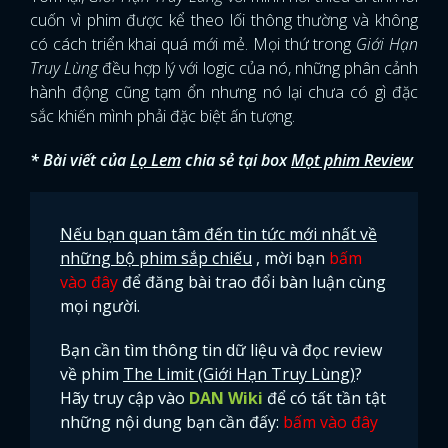
cuốn vì phim được kể theo lối thông thường và không
có cách triển khai quá mới mẻ. Mọi thứ trong
Giới Hạn
Truy Lùng
đều hợp lý với logic của nó, những phân cảnh
hành động cũng tạm ổn nhưng nó lại chưa có gì đặc
sắc khiến mình phải đặc biệt ấn tượng.
* Bài viết của
Lọ Lem
chia sẻ tại box
Mọt phim Review
Nếu bạn quan tâm đến tin tức mới nhất về
những bộ phim sắp chiếu
, mời bạn
bấm
vào đây
để đăng bài trao đổi bàn luận cùng
mọi người.
Bạn cần tìm thông tin dữ liệu và đọc review
về phim
The Limit (Giới Hạn Truy Lùng)
?
Hãy truy cập vào
DAN Wiki
để có tất tần tật
những nội dung bạn cần đấy:
bấm vào đây