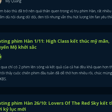
Mỳ Quảng
im báo thù đã trở nên quá thân quen trong vũ trụ phim Hàn, rất nhiều
m dù nội dung dữ dội, đen tối nhưng vẫn thu hút lượng lớn fan yêu thí
ting phim Hàn 1/11: High Class kết thúc mỹ mãn,
uyến Mộ khởi sắc
i qua chỉ có 2 phim lên sóng và kết quả của cả hai đều khả quan hơn t
, tôi thấy cuộc chiến phim đầu tuần đã dễ thở hơn nhiều rồi, chúc mừng
 KBS.
ting phim Hàn 26/10: Lovers Of The Red Sky kết t
i kỷ lục mới