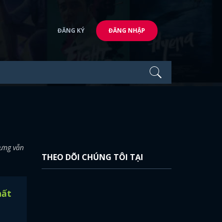
ĐĂNG KÝ
ĐĂNG NHẬP
hưng vẫn
THEO DÕI CHÚNG TÔI TẠI
hất