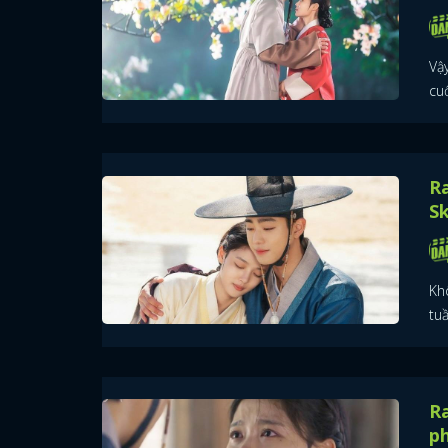
Vậy
cuố
Ra
Sk
Kh
tuầ
Ra
p