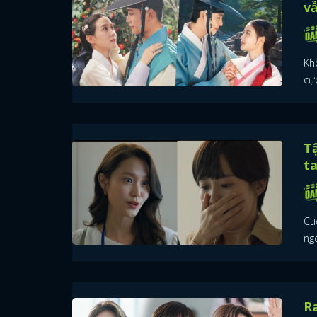
v
Kh
cực
Tậ
t
Cu
ngo
Ra