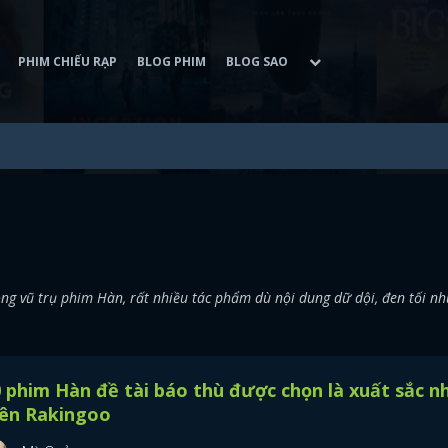
PHIM CHIẾU RẠP
BLOG PHIM
BLOG SAO
ng vũ trụ phim Hàn, rất nhiều tác phẩm dù nội dung dữ dội, đen tối n
 phim Hàn đề tài báo thù được chọn là xuất sắc n
rên Rakingoo