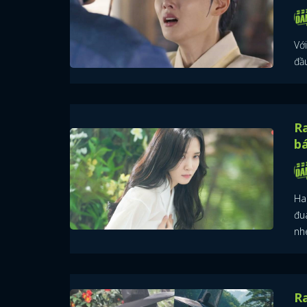
Vớ
đầu
Ra
bá
Ha
đu
nh
Ra