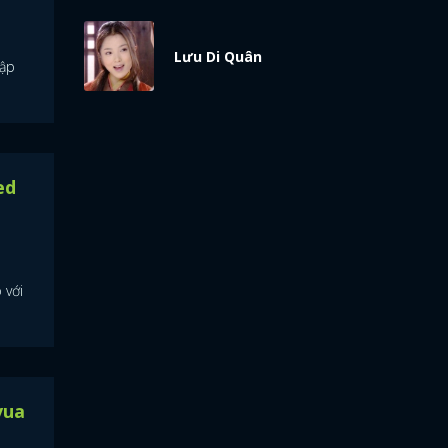
Lưu Di Quân
tập
ed
 với
vua