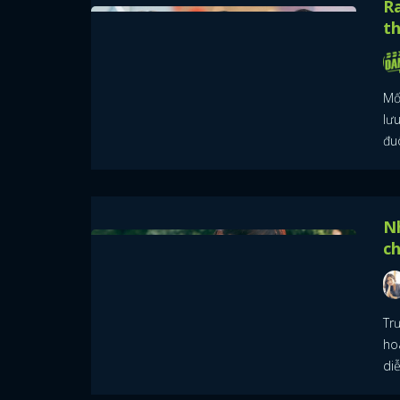
Ra
t
Mố
lư
đu
N
ch
Tr
ho
diễ