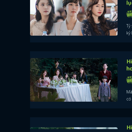
lụ
Tỷ
kỷ 
Hi
h
Mà
có
Hi