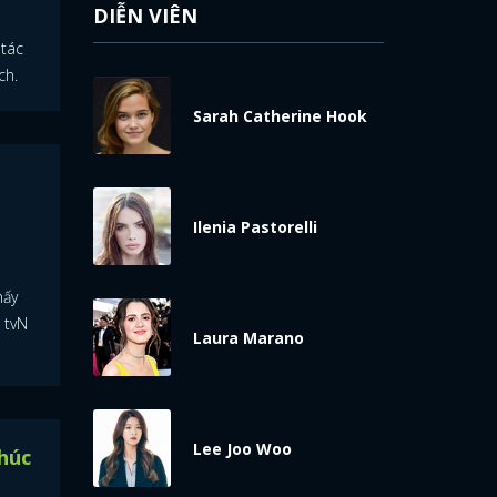
DIỄN VIÊN
 tác
ch.
Sarah Catherine Hook
Ilenia Pastorelli
hấy
 tvN
Laura Marano
Lee Joo Woo
húc