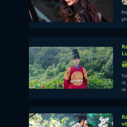
Ph
phẩ
Ra
L
Tố
rõ
và
Ra
vớ