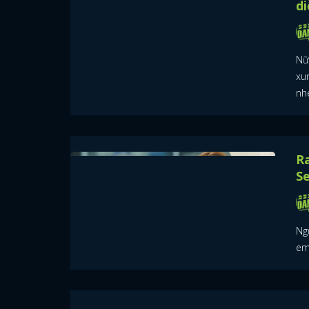
di
Nữ
xu
nh
Ra
Se
Ngư
em 