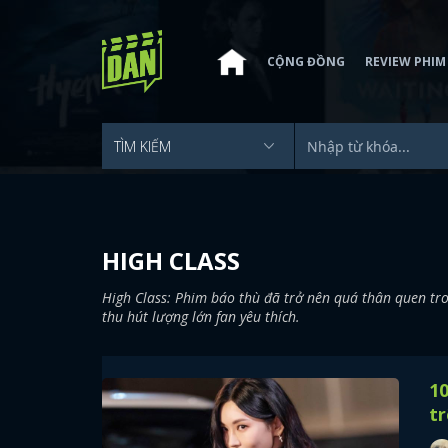
CỘNG ĐỒNG
REVIEW PHIM
HIGH CLASS
High Class: Phim báo thù đã trở nên quá thân quen tro
thu hút lượng lớn fan yêu thích.
10
t