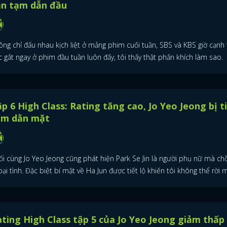
ẫn tạm dẫn đầu
ông chỉ đấu nhau kịch liệt ở mảng phim cuối tuần, SBS và KBS giờ cạnh
 gắt ngay ở phim đầu tuần luôn đấy, tôi thấy thật phấn khích làm sao.
p 6 High Class: Rating tăng cao, Jo Yeo Jeong bị t
am dằn mặt
ối cùng Jo Yeo Jeong cũng phát hiện Park Se Jin là người phụ nữ mà ch
ại tình. Đặc biệt bí mật về Ha Jun được tiết lộ khiến tôi không thể rời m
ĐĂNG NHẬP
ting High Class tập 5 của Jo Yeo Jeong giảm thấp