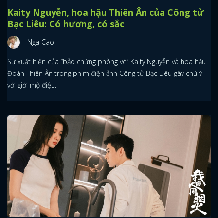
Kaity Nguyễn, hoa hậu Thiên Ân của Công tử
Bạc Liêu: Có hương, có sắc
Nga Cao
Sự xuất hiện của “bảo chứng phòng vé” Kaity Nguyễn và hoa hậu
Đoàn Thiên Ân trong phim điện ảnh Công tử Bạc Liêu gây chú ý
với giới mộ điệu.