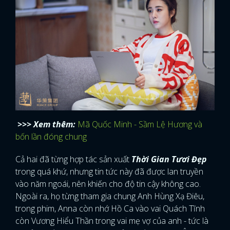
>>> Xem thêm:
Mã Quốc Minh - Sầm Lệ Hương và
bốn lần đóng chung
Cả hai đã từng hợp tác sản xuất
Thời Gian Tươi Đẹp
trong quá khứ, nhưng tin tức này đã được lan truyền
vào năm ngoái, nên khiến cho độ tin cậy không cao.
Ngoài ra, họ từng tham gia chung Anh Hùng Xạ Điêu,
trong phim, Anna còn nhớ Hồ Ca vào vai Quách Tĩnh
còn Vương Hiểu Thần trong vai mẹ vợ của anh - tức là