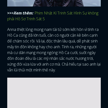
>>>Xem thêm:
Phim Nhật Kí Trinh Sát Hình Sự không
phải Hồ Sơ Trinh Sát 5
Anna thiệt lòng mong nam tài tử sớm kết hôn vì tính ra
Hồ Ca cũng đã lớn tuổi, cần có người cận kề bên cạnh
để chăm sóc rồi. Vả lại, độc thân lâu quá, dễ phát sinh
mấy tin đồn không hay cho anh. Tính ra, những người
mà cư dân mạng mong ngóng Hồ Ca cưới, suốt ngày
đồn đoán đều là các mỹ nhân sắc nước hương trời,
xứng đôi vừa lứa với anh cơ mà. Chả hiểu tại sao anh lại
vẫn lủi thủi một mình thế này.
x
ĐĂNG NHẬP