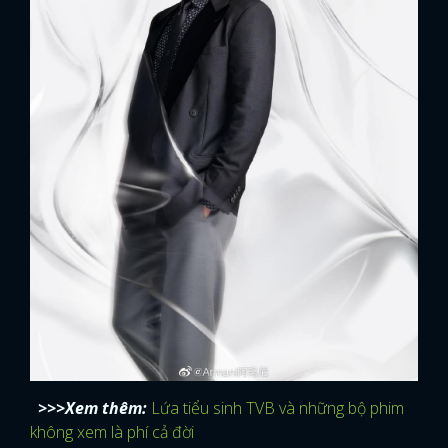
>>>Xem thêm:
Lứa tiểu sinh TVB và những bộ phim
không xem là phí cả đời