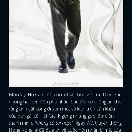
Mới đây, Hồ Ca bị đồn bí mật kết hôn với Lưu Diệc Phi
nhưng hai bên đều phủ nhận. Sau đó, có thông tin cho
rằng anh cất công đi xem một vở kịch trên sân khấu
của bạn gái cũ Tiết Giai Ngưng nhưng gười đại diện
thanh minh:
"Không có tái hợp.
" Ngày 7/7, truyền thông
Hong Kong lại đã đưa tin về cuộc hôn nhân bí mật của