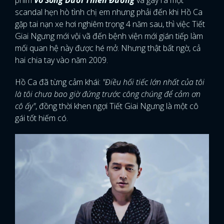
phim
Vô Song Dưới Thiên Đường
và gây ra một
scandal hẹn hò tình chị em nhưng phải đến khi Hồ Ca
gặp tai nạn xe hơi nghiêm trọng 4 năm sau, thì việc Tiết
Giai Ngưng mới vội vã đến bệnh viện mới gián tiếp làm
mối quan hệ này được hé mở. Nhưng thật bất ngờ, cả
hai chia tay vào năm 2009.
Hồ Ca đã từng cảm khái:
"Điều hối tiếc lớn nhất của tôi
là tôi chưa bao giờ đứng trước công chúng để cảm ơn
cô ấy"
, đồng thời khen ngợi Tiết Giai Ngưng là một cô
gái tốt hiếm có.