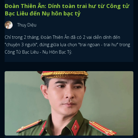
Đoàn Thiên Ân: Dính toàn trai hư từ Công tử
Bạc Liêu đến Nụ hôn bạc tỷ
Thuỵ Diệu
Chỉ trong 2 tháng, Đoàn Thiên Ân đã có 2 vai diễn dính đến
"chuyện 3 người", đứng giữa lựa chọn "trai ngoan - trai hư" trong
Công Tử Bạc Liêu - Nụ Hôn Bạc Tỷ.