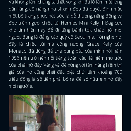
Và không làm chúng ta thất vọng, khi đã lỡ làm mất lòng
dân làng, cô nàng nha sĩ xinh đẹp đã quyết định mặc
một bộ trang phục hết sức là dễ thương, năng động và
đeo trên người chiếc túi Hermès Mini Kelly II Bag cực
khó tìm hiện nay để đi tặng bánh tok chào hỏi mọi
người, đúng là đẳng cấp quý cô Seoul mà. Tôi nghe nói
đây là chiếc túi mà công nương Grace Kelly của
Monaco đã dùng để che bụng bầu của mình hồi năm
1956 nên trở nên nổi tiếng toàn cầu, là niềm mơ ước
của phái nữ đấy. Vâng và để xứng với tầm hàng hiếm thì
giá của nó cũng phải đặc biệt chứ, tầm khoảng 700
triệu đồng là số tiền phải bỏ ra để sở hữu em nó đấy
mọi người ạ.