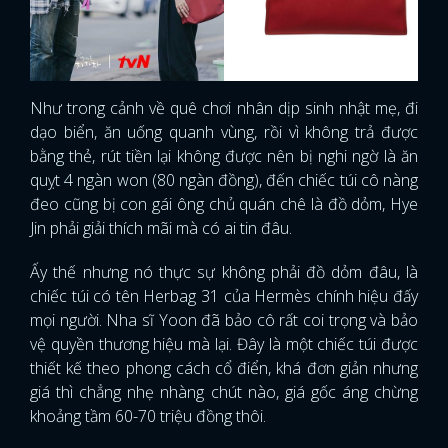
Như trong cảnh về quê chơi nhân dịp sinh nhật mẹ, đi
dạo biển, ăn uống quanh vùng, rồi vì không trả được
bằng thẻ, rút tiền lại không được nên bị nghi ngờ là ăn
quỵt 4 ngàn won (80 ngàn đồng), đến chiếc túi cô nàng
đeo cũng bị con gái ông chủ quán chê là đồ dỏm, Hye
Jin phải giải thích mãi mà có ai tin đâu.
Ấy thế nhưng nó thực sự không phải đồ dỏm đâu, là
chiếc túi có tên Herbag 31 của Hermès chính hiệu đấy
mọi người. Nha sĩ Yoon đã bảo cô rất coi trọng và bảo
vệ quyền thương hiệu mà lại. Đây là một chiếc túi được
thiết kế theo phong cách cổ điển, khá đơn giản nhưng
giá thì chẳng nhẹ nhàng chút nào, giá gốc áng chừng
khoảng tầm 60-70 triệu đồng thôi.