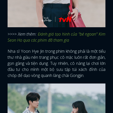
>>>> Xem thêm:
Đánh giá tạo hình của "bé ngoan" Kim
Seon Ho qua các phim đã tham gia
Nha sĩ Yoon Hye Jin trong phim không phải là một tiểu
thư nhà giàu nên trang phục cô mặc luôn rất đơn giản,
gọn gàng và tiện dụng. Tuy nhiên, cô nàng lại chơi lớn
đầu tư cho mình một bộ sưu tập túi xách đỉnh của
chóp để dạo vòng quanh làng chài Gongjin.