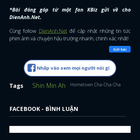
*Bài đóng góp từ một fan KBiz gửi về cho
DienAnh.Net.
Cùng follow
DienAnh.Net
để cập nhật những tin tức
phim ảnh và chuyện hậu trường nhanh, chính xác nhất!
Gửi bài
Nhấp vào xem mọi người nói gì
Shin Min Ah
Hometown Cha-Cha-Cha
Tags
FACEBOOK - BÌNH LUẬN
x
ĐĂNG NHẬP