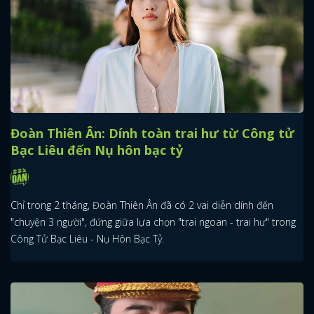
Đoàn Thiên Ân: Dính toàn trai hư từ Công tử
Bạc Liêu đến Nụ hôn bạc tỷ
Chỉ trong 2 tháng, Đoàn Thiên Ân đã có 2 vai diễn dính đến
"chuyện 3 người", đứng giữa lựa chọn "trai ngoan - trai hư" trong
Công Tử Bạc Liêu - Nụ Hôn Bạc Tỷ.