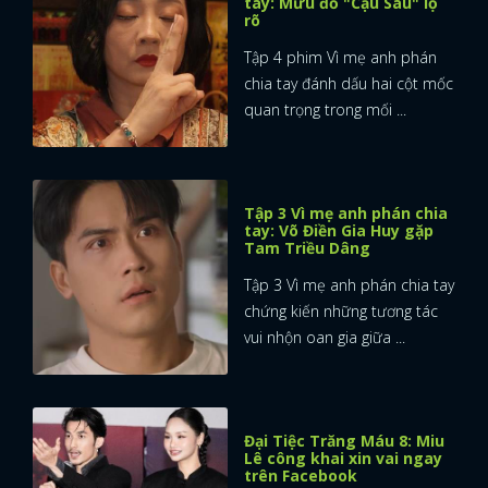
tay: Mưu đồ "Cậu Sáu" lộ
rõ
Tập 4 phim Vì mẹ anh phán
chia tay đánh dấu hai cột mốc
quan trọng trong mối ...
Tập 3 Vì mẹ anh phán chia
tay: Võ Điền Gia Huy gặp
Tam Triều Dâng
Tập 3 Vì mẹ anh phán chia tay
chứng kiến những tương tác
vui nhộn oan gia giữa ...
Đại Tiệc Trăng Máu 8: Miu
Lê công khai xin vai ngay
trên Facebook