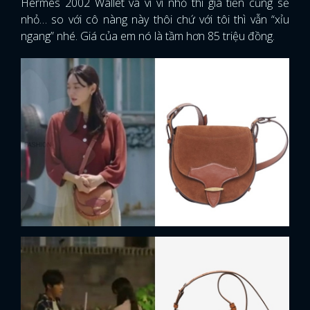
Hermès 2002 Wallet và vì ví nhỏ thì giá tiền cũng sẽ
nhỏ… so với cô nàng này thôi chứ với tôi thì vẫn “xỉu
ngang” nhé. Giá của em nó là tầm hơn 85 triệu đồng.