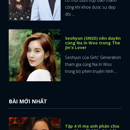
có một buổi họp báo thành
công khi khoe được sự đẹp
đôi ...
Seohyun (SNSD) nên duyên
cùng Na In Woo trong The
Jin'x Lover
Seohyun của Girls' Generation
tham gia cùng Na In Woo
trong bộ phim truyền hình ...
BÀI MỚI NHẤT
Tập 4 Vì mẹ anh phán chia