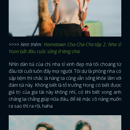
>>>> Xem thêm:
Hometown Cha-Cha-Cha tập 2: Nha sĩ
Yoon bắt đầu cuộc sống ở làng chài
Nhìn dàn túi của chị nha sĩ xinh đẹp mà tôi choáng từ
đầu tới cuối luôn đấy mọi người. Tôi dự là phòng nha có
sập tiệm thì chắc là nàng ta cũng vẫn sống khỏe lắm với
đám túi này. Không biết là tổ trưởng Hong có biết được
giá trị của gia tài này không nhỉ, có khi biết xong anh
chàng lại chẳng giúp nữa đâu, để kệ mặc cô nàng muốn
ra sao thì ra rồi, haha.