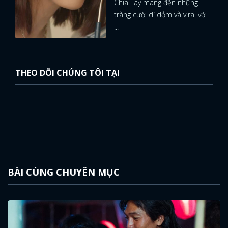
Chia Tay mang đến những
tràng cười dí dỏm và viral với
...
THEO DÕI CHÚNG TÔI TẠI
BÀI CÙNG CHUYÊN MỤC