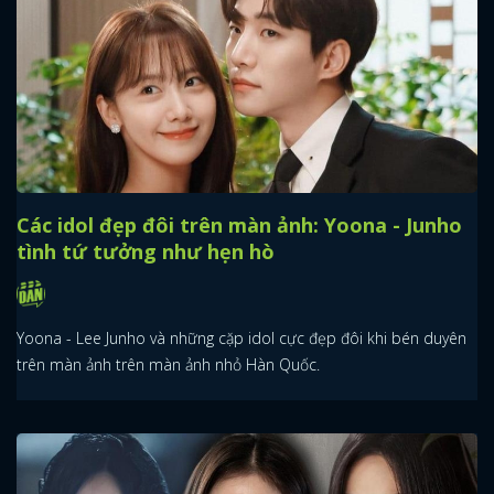
Các idol đẹp đôi trên màn ảnh: Yoona - Junho
tình tứ tưởng như hẹn hò
Yoona - Lee Junho và những cặp idol cực đẹp đôi khi bén duyên
trên màn ảnh trên màn ảnh nhỏ Hàn Quốc.