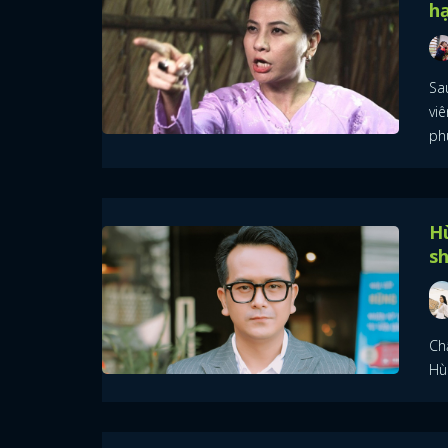
hạ
Sa
vi
ph
Hù
s
Ch
Hùn