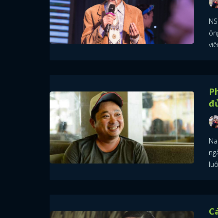
NS
ôn
vi
P
đ
Na
ng
lu
C