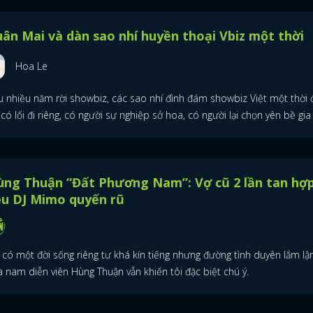
ân Mai và dàn sao nhí huyền thoại Vbiz một thời
Hoa Le
u nhiều năm rời showbiz, các sao nhí đình đám showbiz Việt một thời 
có lối đi riêng, có người sự nghiệp sở hoa, có người lại chọn yên bề gia 
ùng Thuận “Đất Phương Nam”: Vợ cũ 2 lần tan hợp
êu DJ Mimo quyến rũ
 có một đời sống riêng tư khá kín tiếng nhưng đường tình duyên lắm lậ
a nam diễn viên Hùng Thuận vẫn khiến tôi đặc biệt chú ý.