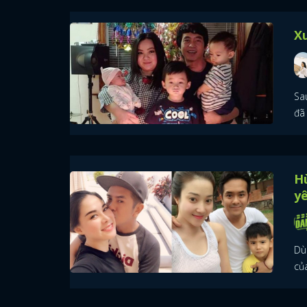
Xu
Sa
đã 
H
y
Dù
củ