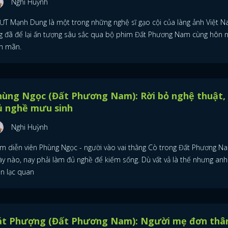
Nghi Huỳnh
ƯT Mạnh Dung là một trong những nghệ sĩ gạo cội của làng ảnh Việt N
g đã để lại ấn tượng sâu sắc qua bộ phim Đất Phương Nam cùng hôn 
ên mãn.
hùng Ngọc (Đất Phương Nam): Rời bỏ nghệ thuật,
ủ nghề mưu sinh
Nghi Huỳnh
m diễn viên Phùng Ngọc - người vào vai thằng Cò trong Đất Phương N
ày nào, nay phải làm đủ nghề để kiếm sống. Dù vất vả là thế nhưng anh
ôn lạc quan
át Phượng (Đất Phương Nam): Người mẹ đơn thâ