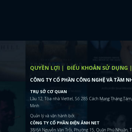
QUYỀN LỢI
ĐIỂU KHOẢN SỬ DỤNG
CÔNG TY CỔ PHẦN CÔNG NGHỆ VÀ TẦM NH
TRỤ SỞ CƠ QUAN
Lầu 12, Tòa nhà Viettel, Số 285 Cách Mạng Tháng Tám,
Minh
Quản lý và vận hành bởi:
CÔNG TY CỔ PHẦN ĐIỆN ẢNH NET
38/6A Nguyễn Văn Trỗi, Phường 15, Quận Phú Nhuận, T