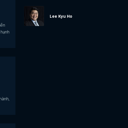
Lee Kyu Ho
iễn
à hạnh
thành,