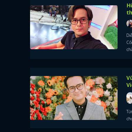
Hù
t
Diễ
Cổn
ch
Vũ
Vi
Từ
ch