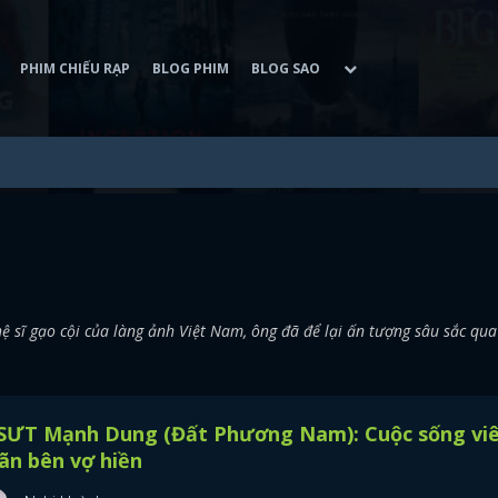
PHIM CHIẾU RẠP
BLOG PHIM
BLOG SAO
sĩ gạo cội của làng ảnh Việt Nam, ông đã để lại ấn tượng sâu sắc qua
SƯT Mạnh Dung (Đất Phương Nam): Cuộc sống vi
ãn bên vợ hiền