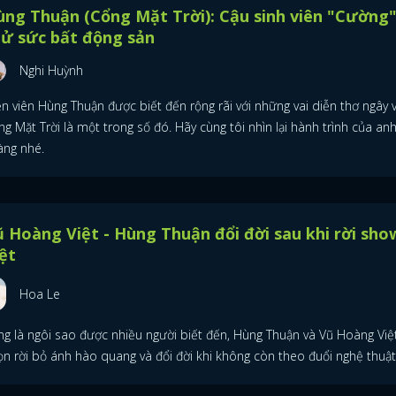
ng Thuận (Cổng Mặt Trời): Cậu sinh viên "Cường
hử sức bất động sản
ĐĂNG NHẬP
Nghi Huỳnh
n viên Hùng Thuận được biết đến rộng rãi với những vai diễn thơ ngây 
g Mặt Trời là một trong số đó. Hãy cùng tôi nhìn lại hành trình của an
FACEBOOK
GOOGLE
àng nhé.
 Hoàng Việt - Hùng Thuận đổi đời sau khi rời sho
ệt
Hoa Le
ng là ngôi sao được nhiều người biết đến, Hùng Thuận và Vũ Hoàng Việt
ọn rời bỏ ánh hào quang và đổi đời khi không còn theo đuổi nghệ thuật