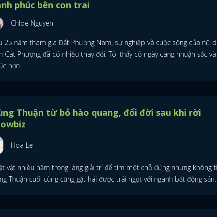
nh phúc bên con trai
Chloe Nguyen
u 25 năm tham gia Đất Phương Nam, sự nghiệp và cuộc sống của nữ d
ên Cát Phượng đã có nhiều thay đổi. Tôi thấy cô ngày càng nhuận sắc v
úc hơn.
ng Thuận từ bỏ hào quang, đổi đời sau khi rời
howbiz
Hoa Le
ật vật nhiều năm trong làng giải trí để tìm một chỗ đứng nhưng không 
g Thuận cuối cùng cũng gặt hái được trái ngọt với ngành bất động sản.