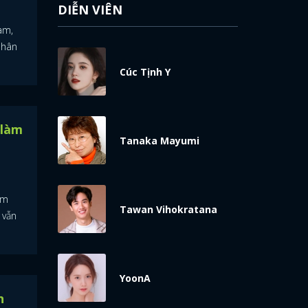
DIỄN VIÊN
am,
nhân
Cúc Tịnh Y
 làm
Tanaka Mayumi
am
Tawan Vihokratana
 vẫn
YoonA
n