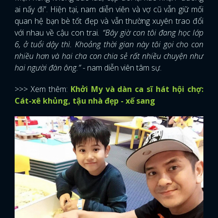
ai nấy đi”. Hiện tại, nam diễn viên và vợ cũ vẫn giữ mối
quan hệ bạn bè tốt đẹp và vẫn thường xuyên trao đổi
với nhau về cậu con trai
. “Bây giờ con tôi đang học lớp
6, ở tuổi dậy thì. Khoảng thời gian này tôi gọi cho con
nhiều hơn và hai cha con chia sẻ rất nhiều chuyện như
hai người đàn ông.”
- nam diễn viên tâm sự.
>>> Xem thêm:
Khởi My và dàn ca sĩ hát hội chợ:
Cát-xê khủng, tậu nhà đẹp - xế sang