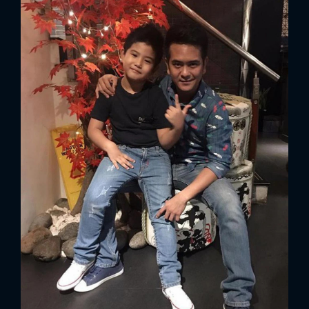
x
ĐĂNG NHẬP