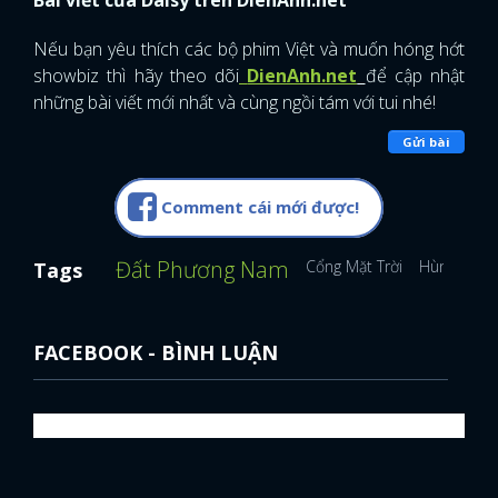
Bài viết của Daisy trên DienAnh.net
Nếu bạn yêu thích các bộ phim Việt và muốn hóng hớt
showbiz thì hãy theo dõi
DienAnh.net
để cập nhật
những bài viết mới nhất và cùng ngồi tám với tui nhé!
Gửi bài
Comment cái mới được!
Đất Phương Nam
Cổng Mặt Trời
Hùng Thuậ
Tags
FACEBOOK - BÌNH LUẬN