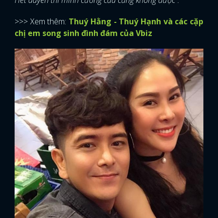
>>> Xem thêm:
Thuý Hằng - Thuý Hạnh và các cặp
chị em song sinh đình đám của Vbiz