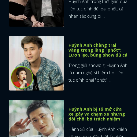
Huỳnh Anh trong thời gian qua
liên tục dính đủ loại phốt, cả
nhan sắc cũng bị ...
Huỳnh Anh chàng trai
vàng trong làng "phốt":
Lươn lẹo, bùng show đủ cả
Trong giới showbiz, Huỳnh Anh
là nam nghệ sĩ hiếm hoi liên
tục dính phải "phốt" ...
Huỳnh Anh bị tố mở cửa
xe gây va chạm xe nhưng
đòi chối bỏ trách nhiệm
x
ĐĂNG NHẬP
Hành xử của Huỳnh Anh khiến
công chúng, đặc biệt là những