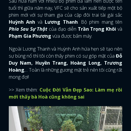
Sau nửa năm với nhiều bộ phim đã làm nên được tên
tuổi thì giữa năm nay, VFC sẽ cho sản xuất tiếp một bộ
phim mới với sự tham gia của cặp đôi trai tài gái sắc
Huỳnh Anh
và
Lương Thanh
. Bộ phim mang tên
Phía Sau Sự Thật
của đạo diễn
Trần Trọng Khôi
và
Phạm Gia Phương
vừa được bấm máy.
Ngoài Lương Thanh và Huỳnh Anh hứa hẹn sẽ tạo nên
sự bùng nổ thì tôi còn thấy phim có sự góp mặt của
Đỗ
Duy Nam, Huyền Trang, Hoàng Long, Trương
Hoàng
,... Toàn là những gương mặt trẻ nên tôi cũng rất
mong đợi!
>> Xem thêm:
Cuộc Đời Vẫn Đẹp Sao: Làm mẹ rồi
mới thấy bà Hoà cũng không sai