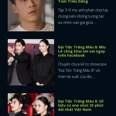
Tam Triều Dâng
Tập 3 Vì mẹ anh phán chia tay
chứng kiến những tương tác
vui nhộn oan gia giữa ...
Đại Tiệc Trăng Máu 8: Miu
Lê công khai xin vai ngay
trên Facebook
Chuyện chưa kể từ showcase
"Đại Tiệc Trăng Máu 8" với
màn tái xuất của lão ...
Đại Tiệc Trăng Máu 8: Sở
hữu cú one shot 35 phút
dài nhất Việt Nam