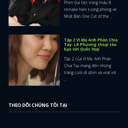
Phim Đại tiệc trăng máu 8
remake hiện tượng phòng vé
Nhật Bản One Cut of the ...
Tập 2 Vì Mẹ Anh Phán Chia
Tay: Lê Phương thoại táo
bạo với Quốc Huy
Tập 2 của Vì Mẹ Anh Phán
Chia Tay mang đến những
tràng cười dí dỏm và viral với
...
THEO DÕI CHÚNG TÔI TẠI