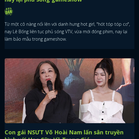
Từ một cô nàng nổi lên với danh hưng hot girl, "hót tóp tóp cơ",
nay Lê Bống liên tục phủ sóng VTV, vừa mới đóng phim, nay lại
làm bảo mẫu trong gameshow.
Con gái NSƯT Võ Hoài Nam lấn sân truyền