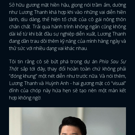
Sở hữu gương mặt hiền hậu, giọng nói trầm ấm, dường
như Lương Thanh khá hợp khi vào những vai diễn hiền
lành, dịu dàng, thể hiện tố chất của cô gái nông thôn
chân chất. Trải qua hành trình không ngắn cũng không
dài kể từ khi bắt đầu sự nghiệp diễn xuất, Lương Thanh
đang dần trau dồi thêm kỹ năng của mình hàng ngày và
thử sức với nhiều dạng vai khác nhau.
Tôi tin rằng cô sẽ bứt phá trong dự án
Phía Sau Sự
Thật
sắp tới đây, thay đổi hoàn toàn chứ không phải
“đóng khung” một nét diễn như trước nữa. Và nói thêm,
Lương Thanh và Huỳnh Anh - hai gương mặt có “visual”
đỉnh của chóp này hứa hẹn sẽ tạo nên một màn kết
hợp không ngờ.