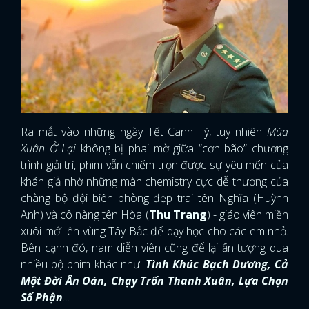
Ra mắt vào những ngày Tết Canh Tý, tuy nhiên
Mùa
Xuân Ở Lại
không bị phai mờ giữa “cơn bão” chương
trình giải trí, phim vẫn chiếm trọn được sự yêu mến của
khán giả nhờ những màn chemistry cực dễ thương của
chàng bộ đội biên phòng đẹp trai tên Nghĩa (Huỳnh
Anh) và cô nàng tên Hòa (
Thu Trang
) - giáo viên miền
xuôi mới lên vùng Tây Bắc để dạy học cho các em nhỏ.
Bên cạnh đó, nam diễn viên cũng để lại ấn tượng qua
nhiều bộ phim khác như:
Tình Khúc Bạch Dương, Cả
Một Đời Ân Oán, Chạy Trốn Thanh Xuân, Lựa Chọn
Số Phận
…