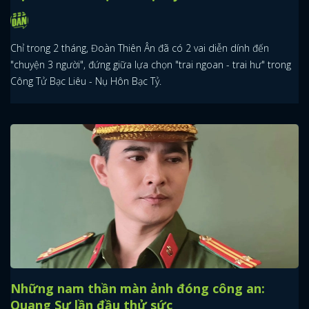
Chỉ trong 2 tháng, Đoàn Thiên Ân đã có 2 vai diễn dính đến
"chuyện 3 người", đứng giữa lựa chọn "trai ngoan - trai hư" trong
Công Tử Bạc Liêu - Nụ Hôn Bạc Tỷ.
Những nam thần màn ảnh đóng công an:
Quang Sự lần đầu thử sức