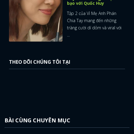
bạo với Quốc Huy
Tập 2 của Vì Mẹ Anh Phán
Chia Tay mang đến những
tràng cười dí dỏm và viral với
...
THEO DÕI CHÚNG TÔI TẠI
BÀI CÙNG CHUYÊN MỤC