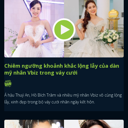
Chiêm ngưỡng khoảnh khắc lộng lẫy của dàn
mỹ nhân Vbiz trong váy cưới
Á hậu Thuý An, Hồ Bích Trâm và nhiều mỹ nhân Vbiz vô cùng lộng
lẫy, xinh đẹp trong bộ váy cưới nhân ngày kết hôn.