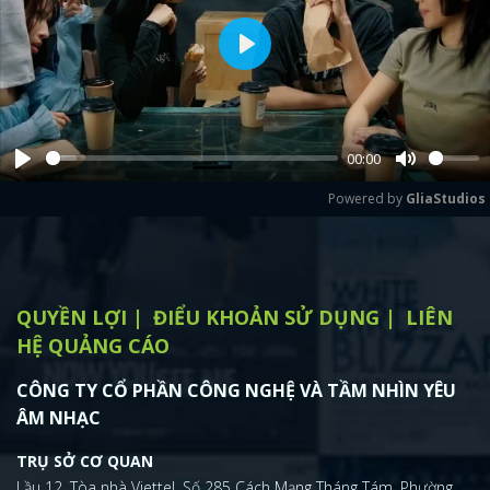
Play
00:00
Play
Mute
Powered by 
GliaStudios
QUYỀN LỢI
ĐIỂU KHOẢN SỬ DỤNG
LIÊN
HỆ QUẢNG CÁO
CÔNG TY CỔ PHẦN CÔNG NGHỆ VÀ TẦM NHÌN YÊU
ÂM NHẠC
TRỤ SỞ CƠ QUAN
Lầu 12, Tòa nhà Viettel, Số 285 Cách Mạng Tháng Tám, Phường