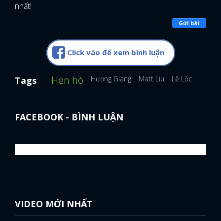
nhất!
Gửi bài
Click vào để xem bình luận
Hẹn hò
Hương Giang
Matt Liu
Lê Lộc
Tags
FACEBOOK - BÌNH LUẬN
VIDEO MỚI NHẤT