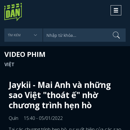
Toggle
navigati
VIDEO PHIM
VIỆT
Jaykii - Mai Anh và những
sao Việt "thoát ế" nhờ
chương trình hẹn hò
Quìn
15:40 - 05/01/2022
Tại các chương trình hẹn hò, sự xuất hiện của các sao