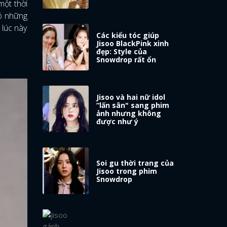
một thời
có những
 lúc này
Các kiểu tóc giúp
Jisoo BlackPink xinh
đẹp: Style của
Snowdrop rất ổn
Jisoo và hai nữ idol
“lấn sân" sang phim
ảnh nhưng không
được như ý
Soi gu thời trang của
Jisoo trong phim
Snowdrop