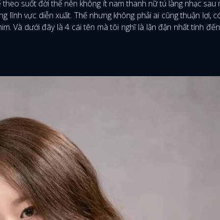
 theo suốt đời thế nên không ít nam thanh nữ tú làng nhạc sau 
g lĩnh vực diễn xuất. Thế nhưng không phải ai cũng thuận lợi, 
im. Và dưới đây là 4 cái tên mà tôi nghĩ là lận đận nhất tính đến