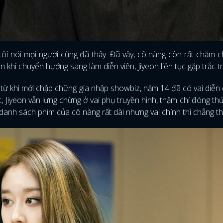
 tôi nói mọi người cũng đã thấy. Đã vậy, cô nàng còn rất chăm c
ến khi chuyển hướng sang làm diễn viên, Jiyeon liên tục gặp trắc t
 từ khi mới chập chững gia nhập showbiz, năm 14 đã có vai diễn 
 Jiyeon vẫn lưng chừng ở vai phụ truyền hình, thậm chí đóng th
 danh sách phim của cô nàng rất dài nhưng vai chính thì chẳng t
ĐĂNG NHẬP