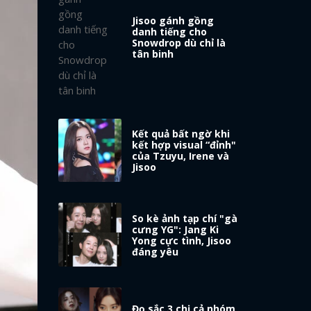
Jisoo gánh gồng
danh tiếng cho
Snowdrop dù chỉ là
tân binh
Kết quả bất ngờ khi
kết hợp visual “đỉnh"
của Tzuyu, Irene và
Jisoo
So kè ảnh tạp chí "gà
cưng YG": Jang Ki
Yong cực tình, Jisoo
đáng yêu
Đọ sắc 3 chị cả nhóm