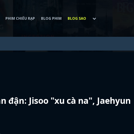
PHIM CHIẾU RẠP
BLOG PHIM
BLOG SAO
ận đận: Jisoo "xu cà na", Jaehyun