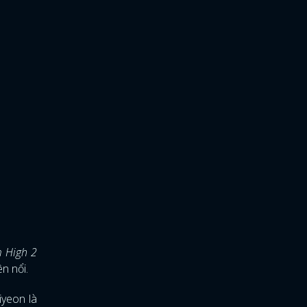
 High 2
ên nổi.
iyeon là