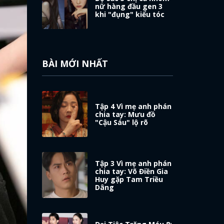
nữ hàng đầu gen 3
khi "đụng" kiểu tóc
BÀI MỚI NHẤT
Tập 4 Vì mẹ anh phán
chia tay: Mưu đồ
"Cậu Sáu" lộ rõ
Tập 3 Vì mẹ anh phán
chia tay: Võ Điền Gia
Huy gặp Tam Triều
Dâng