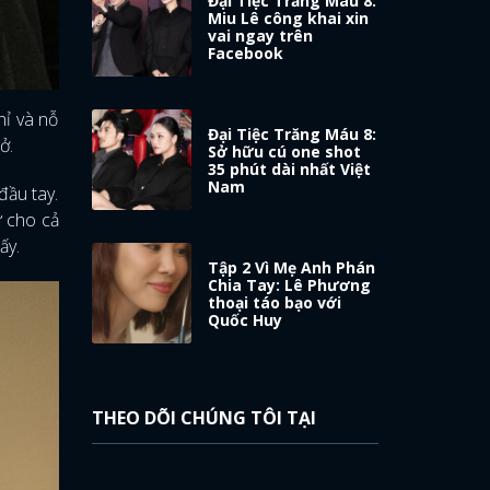
Đại Tiệc Trăng Máu 8:
Miu Lê công khai xin
vai ngay trên
Facebook
hỉ và nỗ
Đại Tiệc Trăng Máu 8:
rở.
Sở hữu cú one shot
35 phút dài nhất Việt
Nam
đầu tay.
ứ cho cả
hấy.
Tập 2 Vì Mẹ Anh Phán
Chia Tay: Lê Phương
thoại táo bạo với
Quốc Huy
THEO DÕI CHÚNG TÔI TẠI