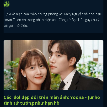
Sự xuất hiện của “bảo chứng phòng vé” Kaity Nguyễn và hoa hậu
Đoàn Thiên Ân trong phim điện ảnh Công tử Bạc Liêu gây chú ý
với giới mộ điệu.
Các idol đẹp đôi trên màn ảnh: Yoona - Junho
tình tứ tưởng như hẹn hò