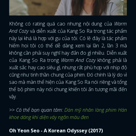
Không có rating quá cao nhưng nội dung của
Warm
And Cozy
và diễn xuất của Kang So Ra trong tác phẩm
này lại khá là hợp với gu của tôi. Có lẽ đây là tác phẩm
hiếm hoi tôi có thể dễ dàng xem lại lần 2, lần 3 mà
không cần phải suy nghĩ hay đắn đo gì nhiều. Diễn xuất
của Kang So Ra trong
Warm And Cozy
không phải là
xuất sắc hay cao siêu gì, nhưng rất phù hợp với nhịp độ
cũng như tinh thần chung của phim. Đó chính là lý do vì
sao mà màn thể hiện của Kang So Ra nói riêng và tổng
thể bộ phim này nói chung khiến tôi ấn tượng mãi đến
vậy.
>> Có thể bạn quan tâm:
Dàn mỹ nhân làng phim Hàn
khoe dáng khi diện váy ngắn màu đen
Oh Yeon Seo - A Korean Odyssey (2017)