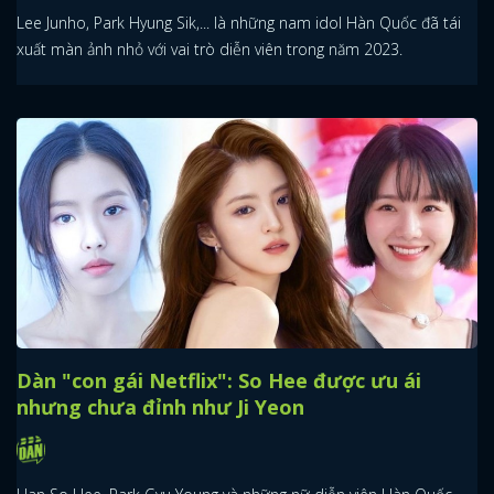
Lee Junho, Park Hyung Sik,... là những nam idol Hàn Quốc đã tái
xuất màn ảnh nhỏ với vai trò diễn viên trong năm 2023.
Dàn "con gái Netflix": So Hee được ưu ái
nhưng chưa đỉnh như Ji Yeon