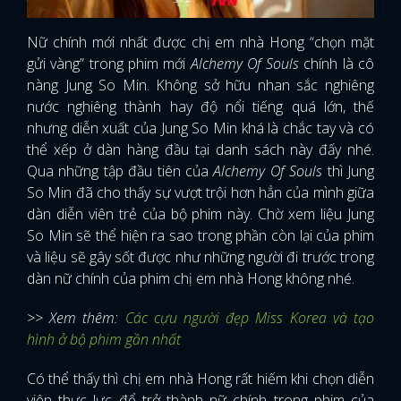
Nữ chính mới nhất được chị em nhà Hong “chọn mặt
gửi vàng” trong phim mới
Alchemy Of Souls
chính là cô
nàng Jung So Min. Không sở hữu nhan sắc nghiêng
nước nghiêng thành hay độ nổi tiếng quá lớn, thế
nhưng diễn xuất của Jung So Min khá là chắc tay và có
thể xếp ở dàn hàng đầu tại danh sách này đấy nhé.
Qua những tập đầu tiên của
Alchemy Of Souls
thì Jung
So Min đã cho thấy sự vượt trội hơn hẳn của mình giữa
dàn diễn viên trẻ của bộ phim này. Chờ xem liệu Jung
So Min sẽ thể hiện ra sao trong phần còn lại của phim
và liệu sẽ gây sốt được như những người đi trước trong
dàn nữ chính của phim chị em nhà Hong không nhé.
>> Xem thêm:
Các cựu người đẹp Miss Korea và tạo
hình ở bộ phim gần nhất
Có thể thấy thì chị em nhà Hong rất hiếm khi chọn diễn
viên thực lực để trở thành nữ chính trong phim của