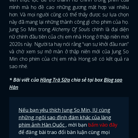
mình mà họ đề cao những gương mặt hợp vai nhiều
hơn. Và mọi người cũng có thể thấy được sự lựa chọn
này đã mang lại những thành công gì cho phim của họ.
Jung So Min trong
Alchemy Of Souls
chính là đại diện
nữ chính đầu tiên của chị em nhà Hong ở thập niên mới
2020s này. Người ta hay nói rằng “vạn sự khởi đầu nan”
và chờ xem sự mở màn ở thập niên mới của Jung So
Min cho phim của chị em nhà Hong sẽ có kết quả ra
sao nhé.
* Bài viết của
Hồng Trà Sữa
chia sẻ tại box
Blog sao
Hàn
Nếu bạn yêu thích Jung So Min, IU cùng
những ngôi sao đình đám khác của làng
x
phim ảnh Hàn Quốc
, mời bạn
bấm vào đây
ĐĂNG NHẬP
để đăng bài trao đổi bàn luận cùng mọi