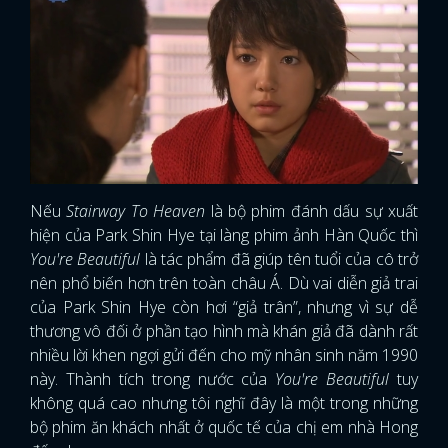
Nếu
Stairway To Heaven
là bộ phim đánh dấu sự xuất
hiện của Park Shin Hye tại làng phim ảnh Hàn Quốc thì
You're Beautiful
là tác phẩm đã giúp tên tuổi của cô trở
nên phổ biến hơn trên toàn châu Á. Dù vai diễn giả trai
của Park Shin Hye còn hơi “giả trân”, nhưng vì sự dễ
thương vô đối ở phần tạo hình mà khán giả đã dành rất
nhiều lời khen ngợi gửi đến cho mỹ nhân sinh năm 1990
này. Thành tích trong nước của
You're Beautiful
tuy
không quá cao nhưng tôi nghĩ đây là một trong những
bộ phim ăn khách nhất ở quốc tế của chị em nhà Hong