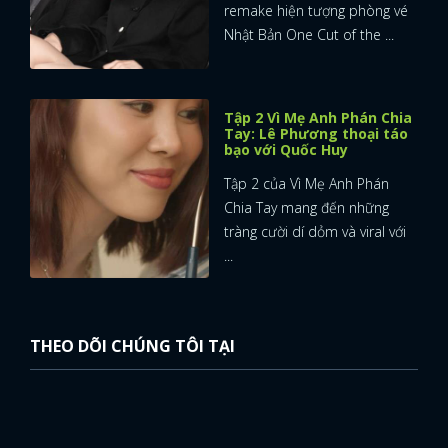
remake hiện tượng phòng vé
Nhật Bản One Cut of the ...
Tập 2 Vì Mẹ Anh Phán Chia
Tay: Lê Phương thoại táo
bạo với Quốc Huy
Tập 2 của Vì Mẹ Anh Phán
Chia Tay mang đến những
tràng cười dí dỏm và viral với
...
THEO DÕI CHÚNG TÔI TẠI