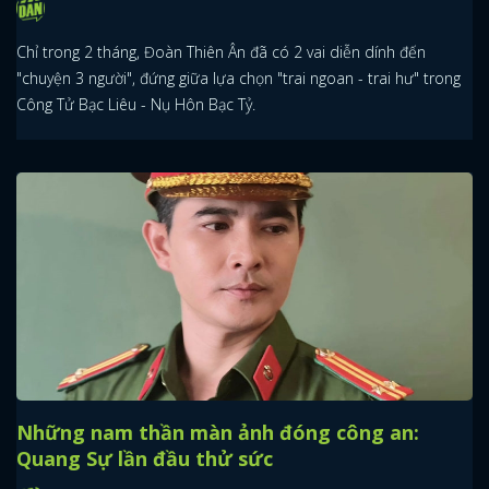
Chỉ trong 2 tháng, Đoàn Thiên Ân đã có 2 vai diễn dính đến
"chuyện 3 người", đứng giữa lựa chọn "trai ngoan - trai hư" trong
Công Tử Bạc Liêu - Nụ Hôn Bạc Tỷ.
Những nam thần màn ảnh đóng công an:
Quang Sự lần đầu thử sức