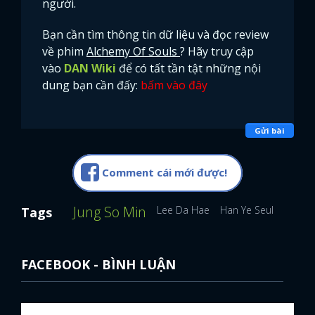
người.
FACEBOOK
GOOGLE
Bạn cần tìm thông tin dữ liệu và đọc review
về phim
Alchemy Of Souls
? Hãy truy cập
vào
DAN Wiki
để có tất tần tật những nội
dung bạn cần đấy:
bấm vào đây
Gửi bài
Comment cái mới được!
Jung So Min
Lee Da Hae
Han Ye Seul
Park S
Tags
FACEBOOK - BÌNH LUẬN