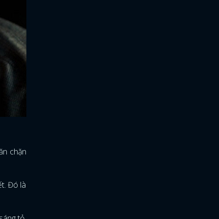
găn chặn
t. Đó là
sáng tỏ.