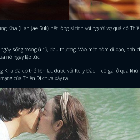
g Kha (Han Jae Suk) hết lòng si tình với người vợ quá cố Thiê
 ngày sống trong ủ rũ, đau thương. Vào một hôm đi dạo, anh 
ua nó ngay lập tức.
g Kha đã có thể liên lạc được với Kelly Đào – cô gái ở quá khứ 
h mạng của Thiên Di chưa xảy ra.