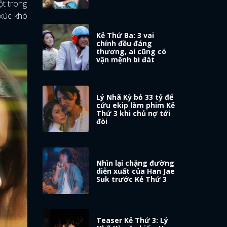
ột trong
 xúc khó
Kẻ Thứ Ba: 3 vai
chính đều đáng
thương, ai cũng có
vận mệnh bi đát
Lý Nhã Kỳ bỏ 33 tỷ để
cứu ekip làm phim Kẻ
Thứ 3 khi chủ nợ tới
đòi
Nhìn lại chặng đường
diễn xuất của Han Jae
Suk trước Kẻ Thứ 3
Teaser Kẻ Thứ 3: Lý