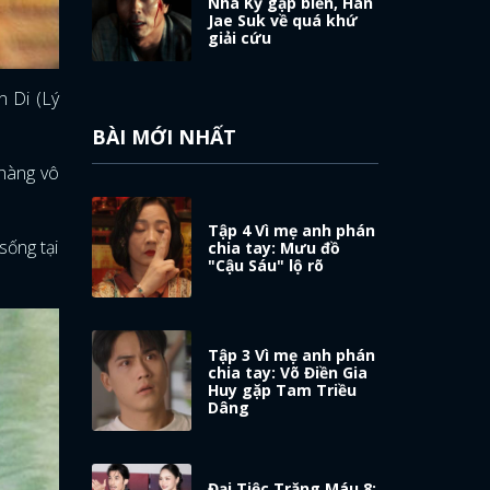
Nhã Kỳ gặp biến, Han
Jae Suk về quá khứ
giải cứu
n Di (Lý
BÀI MỚI NHẤT
chàng vô
Tập 4 Vì mẹ anh phán
sống tại
chia tay: Mưu đồ
"Cậu Sáu" lộ rõ
Tập 3 Vì mẹ anh phán
chia tay: Võ Điền Gia
Huy gặp Tam Triều
Dâng
Đại Tiệc Trăng Máu 8: