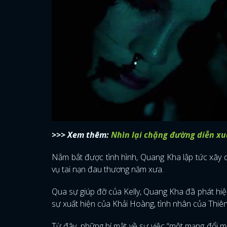
>>> Xem thêm:
Nhìn lại chặng đường diễn xu
Nắm bắt được tình hình, Quang Kha lập tức xây 
vụ tai nạn đau thương năm xưa.
Qua sự giúp đỡ của Kelly, Quang Kha đã phát hi
sự xuất hiện của Khải Hoàng, tình nhân của Thiên
Từ đây, những bí mật về sự việc “một mạng đổi m