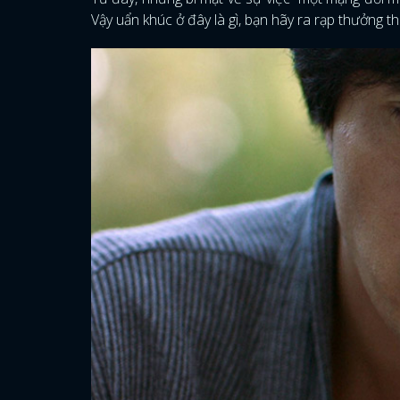
Vậy uẩn khúc ở đây là gì, bạn hãy ra rạp thưởng t