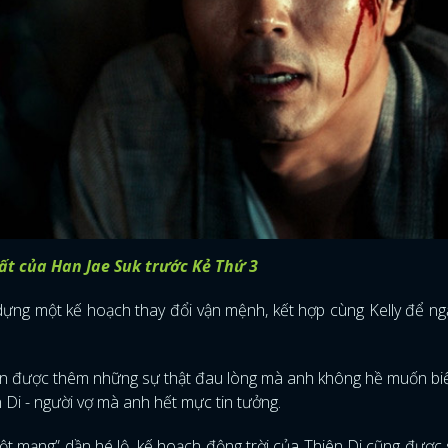
FACEBOOK
GOOGLE
ất của Han Jae Suk trước Kẻ Thứ 3
dựng một kế hoạch thay đổi vận mệnh, kết hợp cùng Kelly để n
ện được thêm những sự thật đau lòng mà anh không hề muốn biế
 Di - người vợ mà anh hết mực tin tưởng.
ột mạng” dần hé lộ, kế hoạch động trời của Thiên Di cũng được 