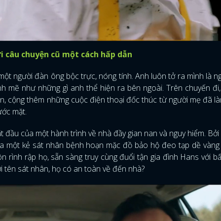
i câu chuyện cũ một cách hấp dẫn
một người đàn ông bộc trực, nóng tính. Anh luôn tở ra mình là n
nh mẽ như những gì anh thể hiện ra bên ngoài. Trên chuyến đi,
con, cộng thêm những cuộc điện thoại đốc thúc từ người mẹ đã 
ước mặt.
 đầu của một hành trình về nhà đầy gian nan và nguy hiểm. Bởi 
 của một kẻ sát nhân bệnh hoạn mặc đồ bảo hộ đeo tạp dề vàn
n rình rập họ, sẵn sàng truy cùng đuổi tận gia đình Hans với bấ
ới tên sát nhân, họ có an toàn về đến nhà?