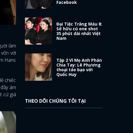
Facebook
Đại Tiệc Trăng Máu 8:
Sở hữu cú one shot
35 phút dài nhất Việt
Nam
gười làm
 vốn với
làm Hans
Tập 2 Vì Mẹ Anh Phán
Chia Tay: Lê Phương
thoại táo bạo với
Quốc Huy
lẽ chiếc
g đầy ám
t cứ giá
THEO DÕI CHÚNG TÔI TẠI