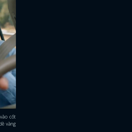
 vào cốt
 dề vàng