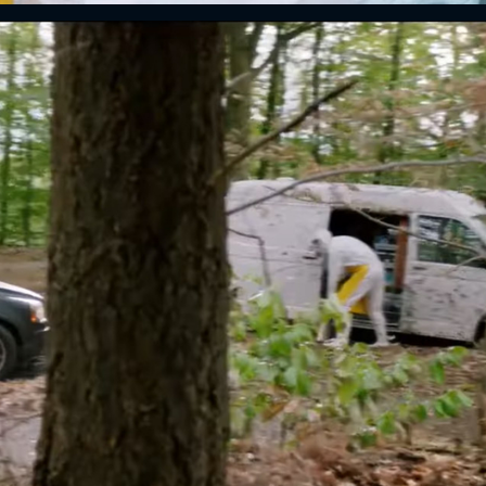
FACEBOOK
GOOGLE