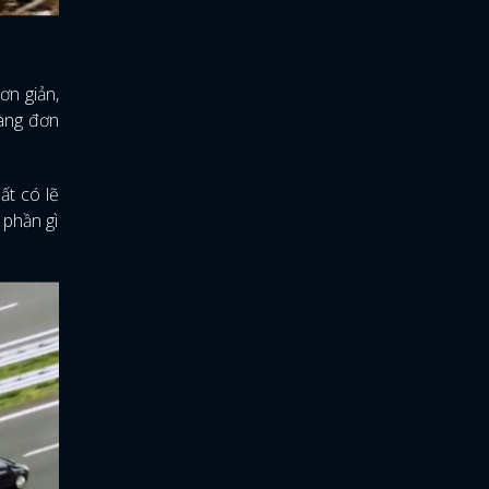
ơn giản,
càng đơn
ất có lẽ
 phần gì