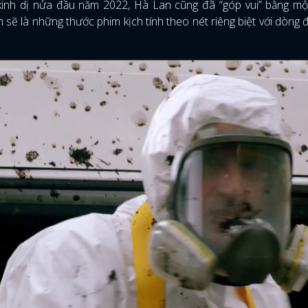
 kinh dị nửa đầu năm 2022, Hà Lan cũng đã “góp vui” bằng m
sẽ là những thước phim kịch tính theo nét riêng biệt với dòng 