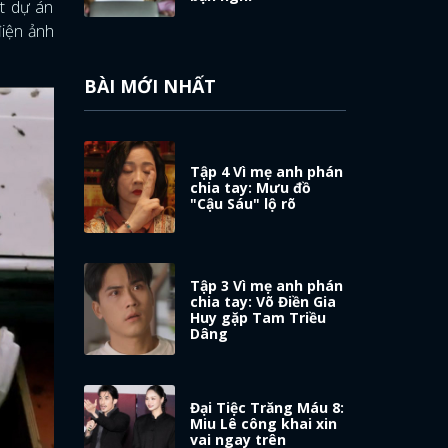
ột dự án
điện ảnh
BÀI MỚI NHẤT
Tập 4 Vì mẹ anh phán
chia tay: Mưu đồ
"Cậu Sáu" lộ rõ
Tập 3 Vì mẹ anh phán
chia tay: Võ Điền Gia
Huy gặp Tam Triều
Dâng
Đại Tiệc Trăng Máu 8:
Miu Lê công khai xin
vai ngay trên