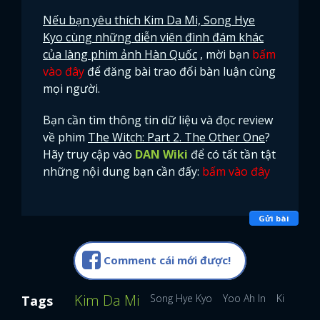
Nếu bạn yêu thích Kim Da Mi, Song Hye
Kyo cùng những diễn viên đình đám khác
của làng phim ảnh Hàn Quốc
, mời bạn
bấm
vào đây
để đăng bài trao đổi bàn luận cùng
mọi người.
Bạn cần tìm thông tin dữ liệu và đọc review
về phim
The Witch: Part 2. The Other One
?
Hãy truy cập vào
DAN Wiki
để có tất tần tật
những nội dung bạn cần đấy:
bấm vào đây
Gửi bài
Comment cái mới được!
x
Kim Da Mi
ĐĂNG NHẬP
Song Hye Kyo
Yoo Ah In
Kim Dae 
Tags