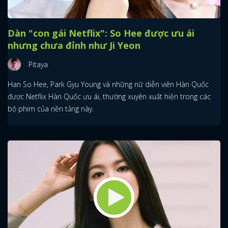
Dàn "con gái Netflix": So Hee được ưu ái
nhưng chưa đỉnh như Ji Yeon
Pitaya
Han So Hee, Park Gyu Young và những nữ diễn viên Hàn Quốc
được Netflix Hàn Quốc ưu ái, thường xuyên xuất hiện trong các
bộ phim của nền tảng này.