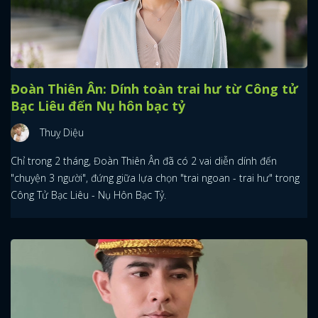
Đoàn Thiên Ân: Dính toàn trai hư từ Công tử
Bạc Liêu đến Nụ hôn bạc tỷ
Thuỵ Diệu
Chỉ trong 2 tháng, Đoàn Thiên Ân đã có 2 vai diễn dính đến
"chuyện 3 người", đứng giữa lựa chọn "trai ngoan - trai hư" trong
Công Tử Bạc Liêu - Nụ Hôn Bạc Tỷ.