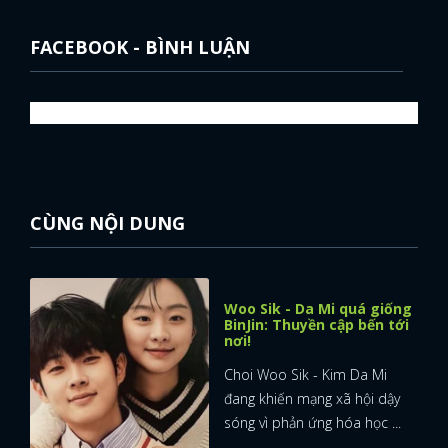
FACEBOOK
GOOGLE
FACEBOOK - BÌNH LUẬN
CÙNG NỘI DUNG
Woo Sik - Da Mi quá giống
BinJin: Thuyền cập bến tới
nơi!
Choi Woo Sik - Kim Da Mi
đang khiến mạng xã hội dậy
sóng vì phản ứng hóa học ...