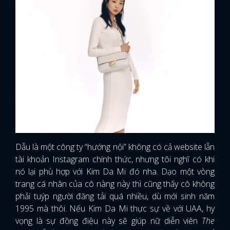
Dẫu là một công ty “hướng nội” không có cả website lẫn
tài khoản Instagram chính thức, nhưng tôi nghĩ có khi
nó lại phù hợp với Kim Da Mi đó nha. Dạo một vòng
trang cá nhân của cô nàng này thì cũng thấy cô không
phải tuýp người đăng tải quá nhiều, dù mới sinh năm
1995 mà thôi. Nếu Kim Da Mi thực sự về với UAA, hy
vọng là sự đồng điệu này sẽ giúp nữ diễn viên
The