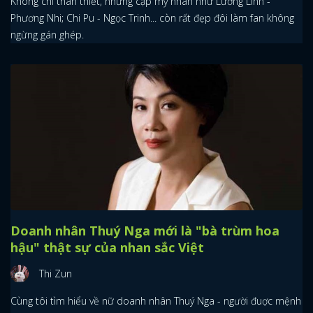
Không chỉ thân thiết, những cặp mỹ nhân như Lương Linh -
Phương Nhi; Chi Pu - Ngọc Trinh... còn rất đẹp đôi làm fan không
ngừng gán ghép.
Doanh nhân Thuý Nga mới là "bà trùm hoa
hậu" thật sự của nhan sắc Việt
Thi Zun
Cùng tôi tìm hiểu về nữ doanh nhân Thuý Nga - người đuợc mệnh