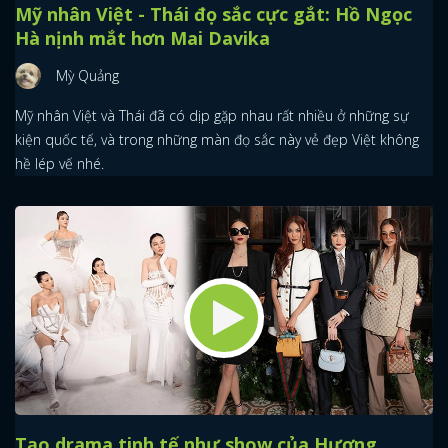
Mỹ nhân Việt - Thái đọ sắc cực gắt: Hồ Ngọc
Hà nịnh mắt hơn Mai Davika
Mỳ Quảng
Mỹ nhân Việt và Thái đã có dịp gặp nhau rất nhiều ở những sự
kiện quốc tế, và trong những màn đọ sắc này vẻ đẹp Việt không
hề lép vế nhé.
Tạo drama tinh tế như show của Hương