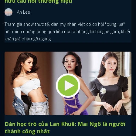
hữu câu nói thương hiệu
An Lee
Tham gia show thực tế, dàn mỹ nhân Việt có cơ hội "bung lụa"
hết mình nhưng bung quá liền nói ra những lời hơi ghê gớm, khiến
khán giả phải ngỡ ngàng.
Dàn học trò của Lan Khuê: Mai Ngô là người
thành công nhất