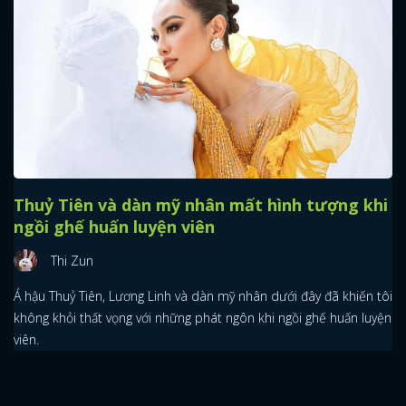
x
ĐĂNG NHẬP
FACEBOOK
GOOGLE
Thuỷ Tiên và dàn mỹ nhân mất hình tượng khi
ngồi ghế huấn luyện viên
Thi Zun
Á hậu Thuỷ Tiên, Lương Linh và dàn mỹ nhân dưới đây đã khiến tôi
không khỏi thất vọng với những phát ngôn khi ngồi ghế huấn luyện
viên.