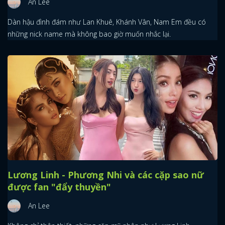
An Lee
Dàn hậu đình đám như Lan Khuê, Khánh Vân, Nam Em đều có
những nick name mà không bao giờ muốn nhắc lại.
Lương Linh - Phương Nhi và các cặp sao nữ
được fan "đẩy thuyền"
An Lee