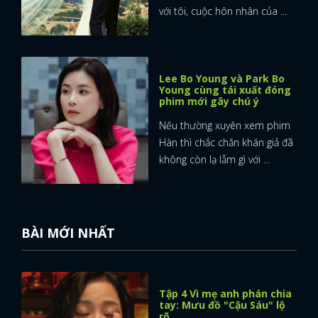
với tôi, cuộc hôn nhân của ...
Lee Bo Young và Park Bo
Young cùng tái xuất đóng
phim mới gây chú ý
Nếu thường xuyên xem phim
Hàn thì chắc chắn khán giả đã
không còn lạ lẫm gì với ...
BÀI MỚI NHẤT
Tập 4 Vì mẹ anh phán chia
tay: Mưu đồ "Cậu Sáu" lộ
rõ