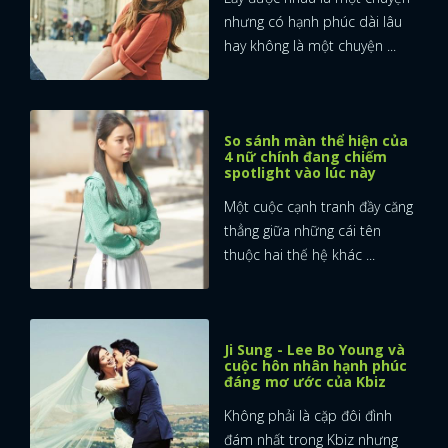
nhưng có hạnh phúc dài lâu
hay không là một chuyện ...
So sánh màn thể hiện của
4 nữ chính đang chiếm
spotlight vào lúc này
Một cuộc cạnh tranh đầy căng
thẳng giữa những cái tên
thuộc hai thế hệ khác ...
Ji Sung - Lee Bo Young và
cuộc hôn nhân hạnh phúc
đáng mơ ước của Kbiz
Không phải là cặp đôi đình
đám nhất trong Kbiz nhưng