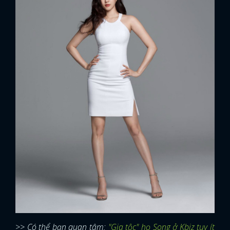
>> Có thể bạn quan tâm:
"Gia tộc" họ Song ở Kbiz tuy ít