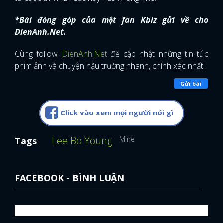
*Bài đóng góp của một fan Kbiz gửi về cho
DienAnh.Net.
Cùng follow
DienAnh.Net
để cập nhật những tin tức
phim ảnh và chuyện hậu trường nhanh, chính xác nhất!
Gửi bài
Click vào xem mọi người nói gì
Lee Bo Young
Mine
Tags
FACEBOOK - BÌNH LUẬN