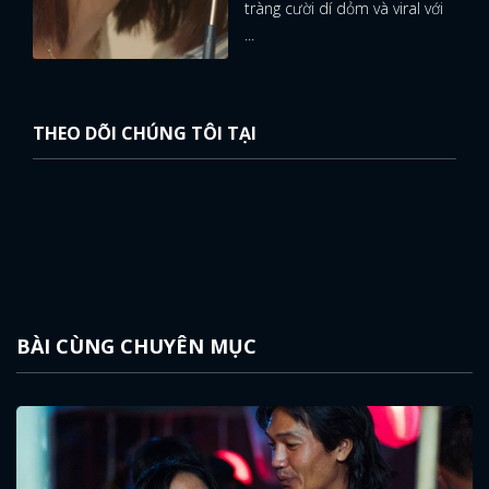
tràng cười dí dỏm và viral với
...
THEO DÕI CHÚNG TÔI TẠI
BÀI CÙNG CHUYÊN MỤC