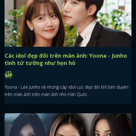
Các idol đẹp đôi trên màn ảnh: Yoona - Junho
tình tứ tưởng như hẹn hò
Yoona - Lee Junho và những cặp idol cực đẹp đôi khi bén duyên
trên màn ảnh trên màn ảnh nhỏ Hàn Quốc.