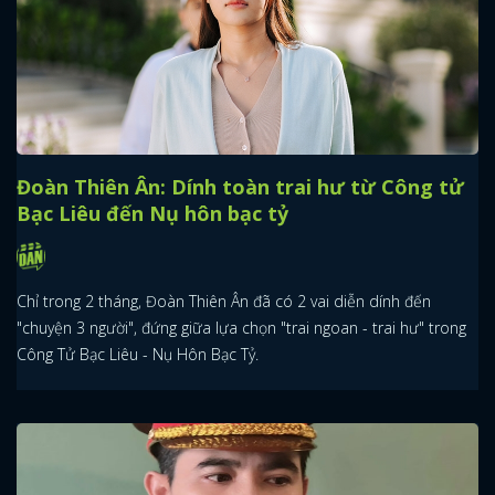
Đoàn Thiên Ân: Dính toàn trai hư từ Công tử
Bạc Liêu đến Nụ hôn bạc tỷ
Chỉ trong 2 tháng, Đoàn Thiên Ân đã có 2 vai diễn dính đến
"chuyện 3 người", đứng giữa lựa chọn "trai ngoan - trai hư" trong
Công Tử Bạc Liêu - Nụ Hôn Bạc Tỷ.