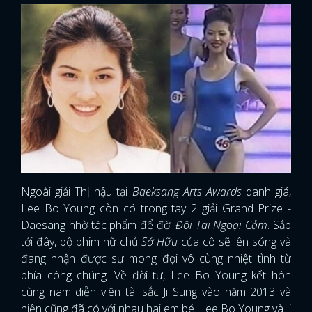
Ngoài giải Thị hậu tại
Baeksang Arts Awards
danh giá,
Lee Bo Young còn có trong tay 2 giải Grand Prize -
Daesang nhờ tác phẩm để đời
Đôi Tai Ngoại Cảm
. Sắp
tới đây, bộ phim nữ chủ
Sở Hữu
của cô sẽ lên sóng và
đang nhận được sự mong đợi vô cùng nhiệt tình từ
phía công chúng. Về đời tư, Lee Bo Young kết hôn
cùng nam diễn viên tài sắc Ji Sung vào năm 2013 và
hiện cũng đã có với nhau hai em bé. Lee Bo Young và Ji