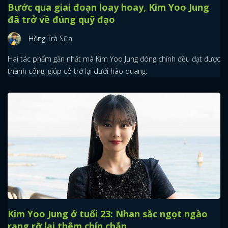
Bước qua giai đoạn loay hoay, Kim Yoo Jung
đã trở về đúng quỹ đạo
Hồng Trà Sữa
Hai tác phẩm gần nhất mà Kim Yoo Jung đóng chính đều đạt được
thành công, giúp cô trở lại dưới hào quang.
Kim Yoo Jung ở tuổi 23: Nhan sắc ngọt ngào
rạng rỡ lại thêm chín chắn