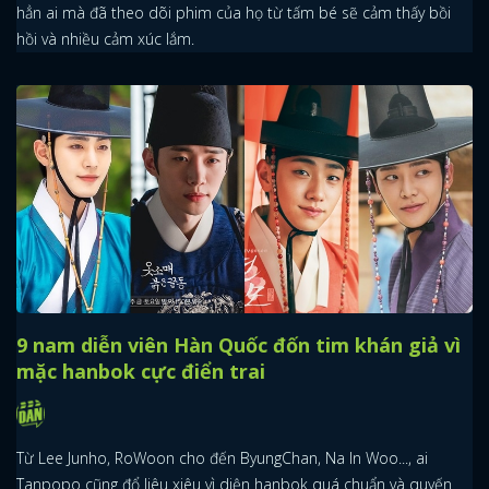
hẳn ai mà đã theo dõi phim của họ từ tấm bé sẽ cảm thấy bồi
hồi và nhiều cảm xúc lắm.
9 nam diễn viên Hàn Quốc đốn tim khán giả vì
mặc hanbok cực điển trai
Từ Lee Junho, RoWoon cho đến ByungChan, Na In Woo..., ai
Tanpopo cũng đổ liêu xiêu vì diện hanbok quá chuẩn và quyến