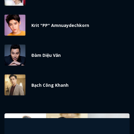
Krit "PP" Amnuaydechkorn
Đàm Diệu Văn
Bạch Công Khanh