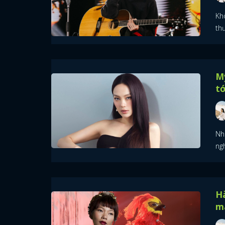
Khô
th
Mỹ
tớ
Nhữ
ngh
Hà
m