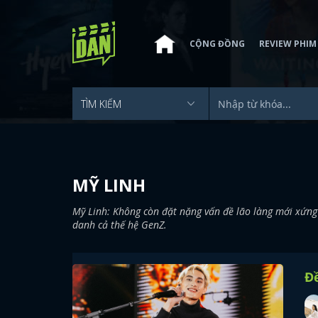
CỘNG ĐỒNG
REVIEW PHIM
MỸ LINH
Mỹ Linh: Không còn đặt nặng vấn đề lão làng mới xứng 
danh cả thế hệ GenZ.
Đ