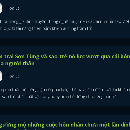
Hoa Le
h ra trong gia đình truyền thống nghệ thuật nên các ái nữ nhà sao Việt
 bộc lộ tài năng thiên bẩm khiến ai cũng trầm trồ.
 trai Sơn Tùng và sao trẻ nỗ lực vượt qua cái bó
ủa người thân
ĐĂNG NHẬP
Hoa Le
người thân nổi tiếng liệu có phải là lợi thế hay sẽ là điểm bất lợi khiến
 sao trẻ phải chật vật, loay hoay tìm chỗ đứng cho riêng mình?
FACEBOOK
GOOGLE
gưỡng mộ những cuộc hôn nhân chưa một lần dín