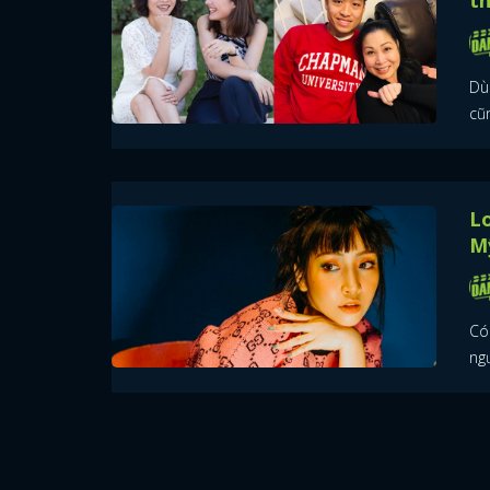
th
Dù
cũ
Lo
Mỹ
Có
ng