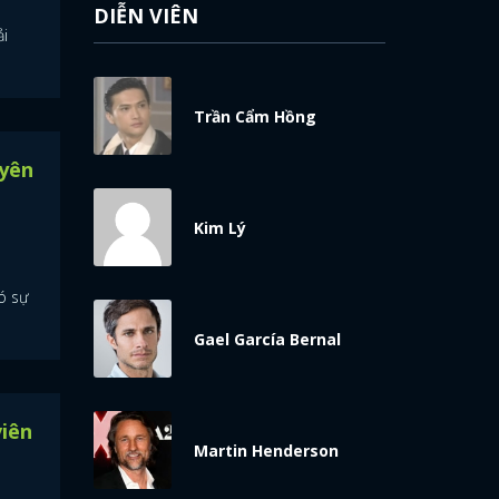
DIỄN VIÊN
ải
Trần Cẩm Hồng
uyên
Kim Lý
có sự
Gael García Bernal
viên
Martin Henderson