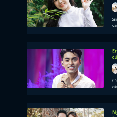
Sin
sớm
Em
c
Có 
các
N