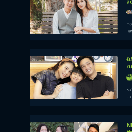
ào
Họ
hạ
Đ
ru
Sự
có 
Nh