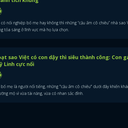
ành tích khủng
 có nối nghiệp bố mẹ hay không thì những “cậu ấm cô chiêu” nhà sao V
ng tỏa sáng ở lĩnh vực mà họ lựa chọn.
ạt sao Việt có con dậy thì siêu thành công: Con g
 Linh cực nổi
 bố mẹ là người nổi tiếng, những "cậu ấm cô chiêu" dưới đây khiến khá
ưỡng mộ vì vừa tài năng, vừa có nhan sắc đỉnh.