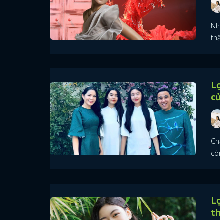
Nh
th
Lọ
củ
Ch
còn
Lọ
t