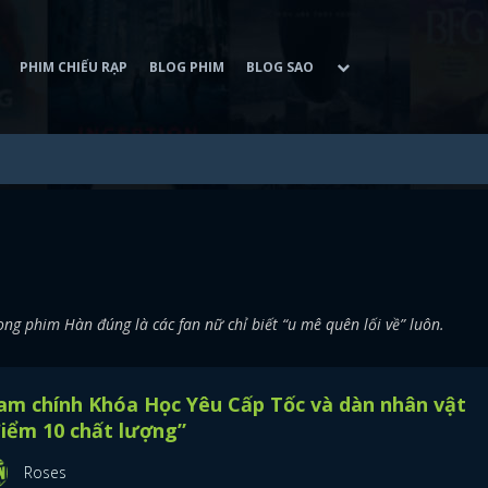
PHIM CHIẾU RẠP
BLOG PHIM
BLOG SAO
g phim Hàn đúng là các fan nữ chỉ biết “u mê quên lối về” luôn.
am chính Khóa Học Yêu Cấp Tốc và dàn nhân vật
iểm 10 chất lượng”
Roses