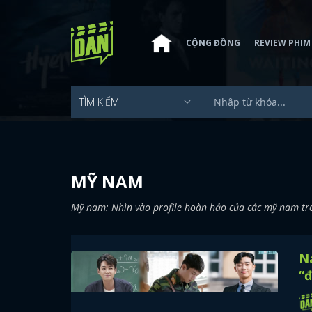
CỘNG ĐỒNG
REVIEW PHIM
MỸ NAM
Mỹ nam: Nhìn vào profile hoàn hảo của các mỹ nam tron
N
“đ