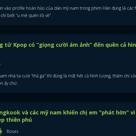
ìn vào profile hoàn hảo của dàn mỹ nam trong phim Hàn đúng là các 
chỉ biết “u mê quên lối về”.
 tử Kpop có “giọng cười ám ảnh” đến quên cả hì
s
am nhà ta cười “thả ga” thì đúng là mất hết cả hình tượng, thậm chí cò
n ấy chứ.
ngkook và các mỹ nam khiến chị em "phát hờn" vì
p thiên phú
Roses