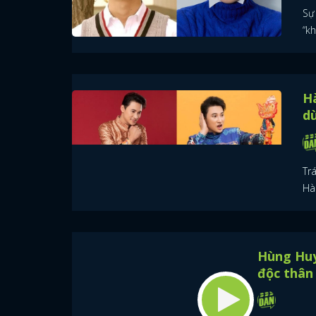
Sự 
“k
Hà
d
Trá
Hà 
Hùng Huy 
độc thân