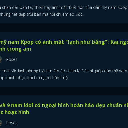
i chân dài, bàn tay thon hay ánh mắt “biết nói” của dàn mỹ nam Kpop
 những nét đẹp trời ban mà hội chị em ao ước.
mỹ nam Kpop có ánh mắt "lạnh như băng": Kai ng
ạnh trong ấm
Roses
h mắt sắc lạnh nhưng trái tim ấm áp chính là “vũ khí” giúp dàn mỹ nam
op chinh phục trái tim người hâm mộ.
và 9 nam idol có ngoại hình hoàn hảo đẹp chuẩn n
t hoạt hình
Roses