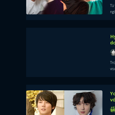
Từ
ng
H
do
Tr
vi
Yo
vớ