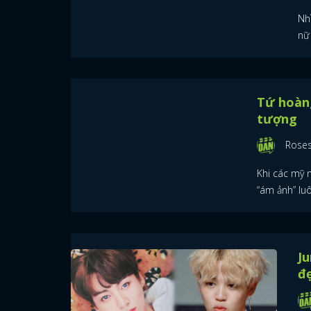
Nh
nữ 
Tứ hoàng
tượng
Rose
Khi các mỹ n
“ám ảnh” luô
Ju
đẹ