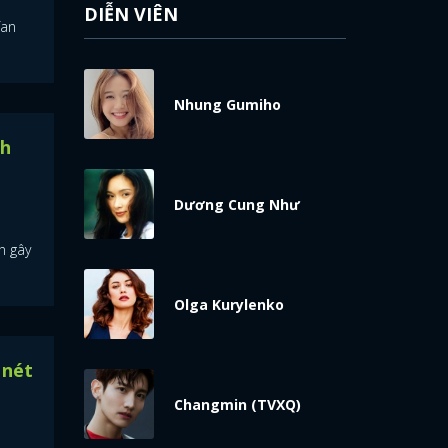
DIỄN VIÊN
fan
Nhung Gumiho
nh
Dương Cung Như
n gây
Olga Kurylenko
 nét
Changmin (TVXQ)