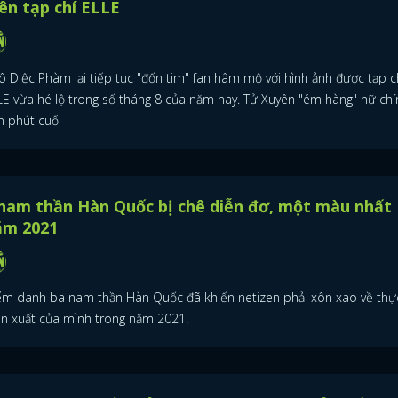
ên tạp chí ELLE
ô Diệc Phàm lại tiếp tục "đốn tim" fan hâm mộ với hình ảnh được tạp c
LE vừa hé lộ trong số tháng 8 của năm nay. Tử Xuyên "ém hàng" nữ chí
n phút cuối
nam thần Hàn Quốc bị chê diễn đơ, một màu nhất
ăm 2021
ểm danh ba nam thần Hàn Quốc đã khiến netizen phải xôn xao về thự
ễn xuất của mình trong năm 2021.