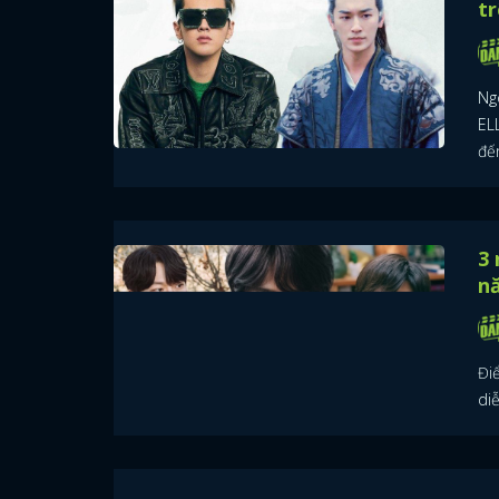
tr
Ng
EL
đế
3 
n
Đi
di