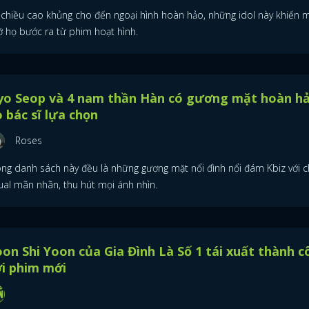
 chiều cao khủng cho đến ngoại hình hoàn hảo, những idol này khiến 
ỡ họ bước ra từ phim hoạt hình.
yo Seop và 4 nam thần Hàn có gương mặt hoàn h
 bác sĩ lựa chọn
Roses
ong danh sách này đều là những gương mặt nổi đình nổi đám Kbiz với c
sual mãn nhãn, thu hút mọi ánh nhìn.
on Shi Yoon của Gia Đình Là Số 1 tái xuất thành 
i phim mới