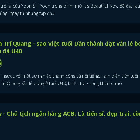
trở lại của Yoon Shi Yoon trong phim mới It's Beautiful Now đã đạt rat
hủng” ngay từ những tập đầu.
 Trí Quang - sao Việt tuổi Dần thành đạt vẫn lẻ 
ù đã U40
i ngược với một sự nghiệp thành công và nổi tiếng, nam diễn viên tuổi 
Trí Quang vẫn lẻ bóng ở tuổi U40, khiến tôi không khỏi tò mò.
- Chủ tịch ngân hàng ACB: Là tiến sĩ, đẹp trai, cò
ĐĂNG NHẬP