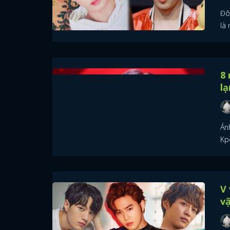
Đô
là
8 
l
Án
Kp
V 
vậ