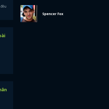
 đều
Spencer Fox
oài
hân