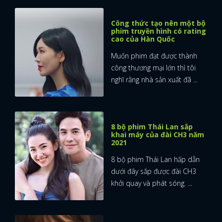
Công thức tạo nên một bộ
phim truyền hình có rating
cao của Hàn Quốc
Muốn phim đạt được thành
công thương mại lớn thì tôi
nghĩ rằng nhà sản xuất đã ...
8 bộ phim Thái Lan sắp
khai máy của đài CH3 năm
2021
8 bộ phim Thái Lan hấp dẫn
dưới đây sắp được đài CH3
khởi quay và phát sóng. ...