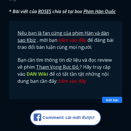
* Bài viết của
ROSES
chia sẻ tại box
Phim Hàn Quốc
Nếu bạn là fan cứng của phim Hàn và dàn
sao Kbiz
, mời bạn
bấm vào đây
để đăng bài
trao đổi bàn luận cùng mọi người.
Bạn cần tìm thông tin dữ liệu và đọc review
về phim
Tham Vọng Rực Đỏ
? Hãy truy cập
vào
DAN Wiki
để có tất tần tật những nội
dung bạn cần đấy:
bấm vào đây
Gửi bài
Comment cái mới được!