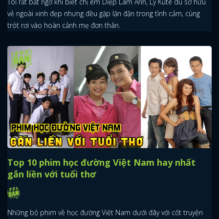
Tôi rất bất ngờ khi biết chị em Diệp Lâm Anh, Ly Kute dù sở hữu
vẻ ngoài xinh đẹp nhưng đều gặp lận đận trong tình cảm, cùng
trót rơi vào hoàn cảnh mẹ đơn thân.
Top 10 phim học đường Việt Nam hay nhất
gắn liền với tuổi thơ
Những bộ phim về học đường Việt Nam dưới đây với cốt truyện