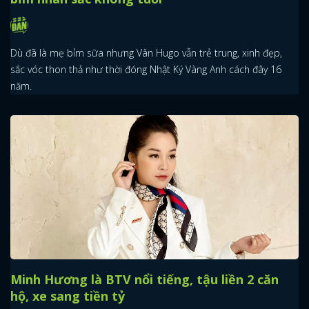
Dù đã là mẹ bỉm sữa nhưng Vân Hugo vẫn trẻ trung, xinh đẹp,
sắc vóc thon thả như thời đóng Nhật Ký Vàng Anh cách đây 16
năm.
Minh Hương là BTV nổi tiếng, tậu liền 2 căn
hộ, xe sang tiền tỷ