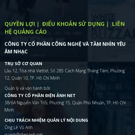
QUYỀN LỢI
ĐIỂU KHOẢN SỬ DỤNG
LIÊN
HỆ QUẢNG CÁO
CÔNG TY CỔ PHẦN CÔNG NGHỆ VÀ TẦM NHÌN YÊU
ÂM NHẠC
TRỤ SỞ CƠ QUAN
Lầu 12, Tòa nhà Viettel, Số 285 Cách Mạng Tháng Tám, Phường
12, Quận 10, TP. Hồ Chí Minh
Quản lý và vận hành bởi:
CÔNG TY CỔ PHẦN ĐIỆN ẢNH NET
38/6A Nguyễn Văn Trỗi, Phường 15, Quận Phú Nhuận, TP. Hồ Chí
Minh
CHỊU TRÁCH NHIỆM QUẢN LÝ NỘI DUNG
Ông Lê Vũ Anh
vuanh@dienanh.net