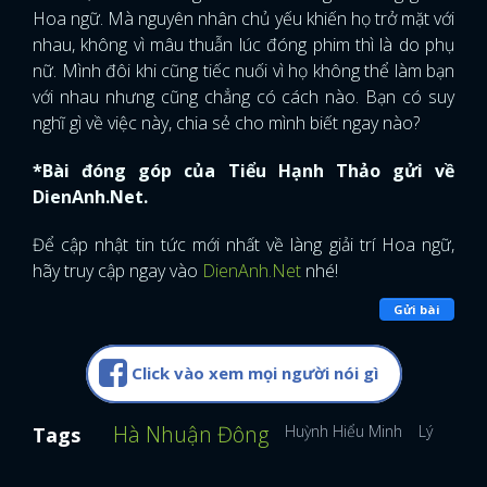
Hoa ngữ. Mà nguyên nhân chủ yếu khiến họ trở mặt với
nhau, không vì mâu thuẫn lúc đóng phim thì là do phụ
nữ. Mình đôi khi cũng tiếc nuối vì họ không thể làm bạn
với nhau nhưng cũng chẳng có cách nào. Bạn có suy
nghĩ gì về việc này, chia sẻ cho mình biết ngay nào?
*Bài đóng góp của Tiểu Hạnh Thảo gửi về
DienAnh.Net.
Để cập nhật tin tức mới nhất về làng giải trí Hoa ngữ,
hãy truy cập ngay vào
DienAnh.Net
nhé!
Gửi bài
Click vào xem mọi người nói gì
Hà Nhuận Đông
Huỳnh Hiểu Minh
Lý Bảo Đi
Tags