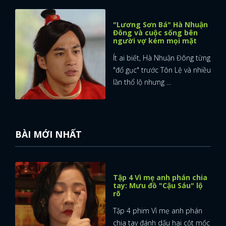
FACEBOOK
GOOGLE
"Lương Sơn Bá" Hà Nhuận
Đông và cuộc sống bên
người vợ kém mọi mặt
Ít ai biết, Hà Nhuận Đông từng
"đổ gục" trước Tôn Lệ và nhiều
lần thổ lộ nhưng ...
BÀI MỚI NHẤT
Tập 4 Vì mẹ anh phán chia
tay: Mưu đồ "Cậu Sáu" lộ
rõ
Tập 4 phim Vì mẹ anh phán
chia tay đánh dấu hai cột mốc