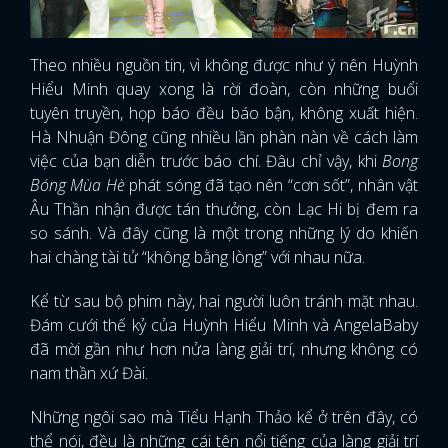
Theo nhiều nguồn tin, vì không được như ý nên Huỳnh
Hiểu Minh quay xong là rời đoàn, còn những buổi
tuyên truyền, họp báo đều báo bận, không xuất hiện.
Hà Nhuận Đông cũng nhiều lần phàn nàn về cách làm
việc của bạn diễn trước báo chí. Đâu chỉ vậy, khi
Bong
Bóng Mùa Hè
phát sóng đã tạo nên “cơn sốt”, nhân vật
Âu Thần nhận được tán thưởng, còn Lạc Hi bị đem ra
so sánh. Và đây cũng là một trong những lý do khiến
hai chàng tài tử “không bằng lòng” với nhau nữa.
Kể từ sau bộ phim này, hai người luôn tránh mặt nhau.
Đám cưới thế kỷ của Huỳnh Hiểu Minh và AngelaBaby
đã mời gần như hơn nửa làng giải trí, nhưng không có
nam thần xứ Đài.
Những ngôi sao mà Tiểu Hạnh Thảo kể ở trên đây, có
thể nói, đều là những cái tên nổi tiếng của làng giải trí