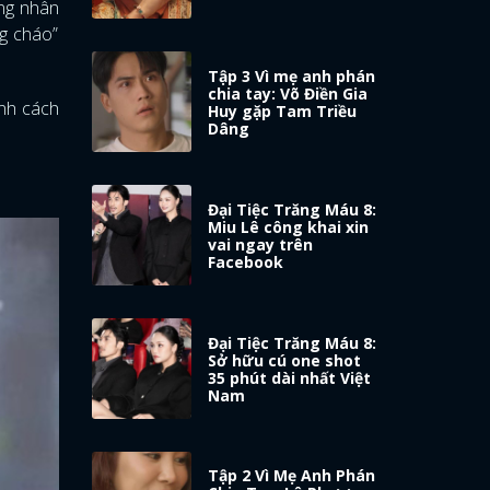
ững nhân
ng cháo”
Tập 3 Vì mẹ anh phán
chia tay: Võ Điền Gia
ính cách
Huy gặp Tam Triều
Dâng
Đại Tiệc Trăng Máu 8:
Miu Lê công khai xin
vai ngay trên
Facebook
Đại Tiệc Trăng Máu 8:
Sở hữu cú one shot
35 phút dài nhất Việt
Nam
Tập 2 Vì Mẹ Anh Phán