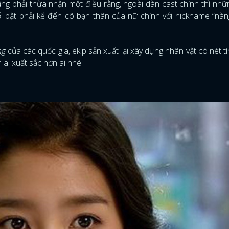
g phải thừa nhận một điều rằng, ngoài dàn cast chính thì nh
i bật phải kể đến cô bạn thân của nữ chính với nickname “nà
ng
của các quốc gia, ekip sản xuất lại xây dựng nhân vật có nét t
 ai xuất sắc hơn ai nhé!