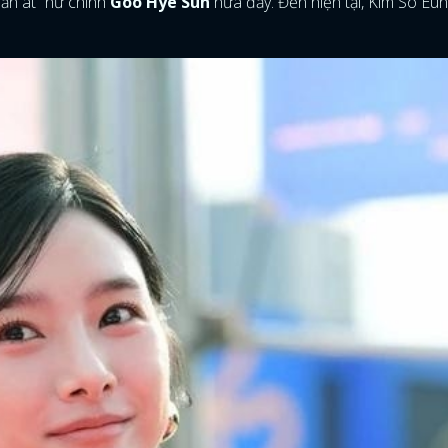
lấn át” nữ chính
Goo Hye Sun
nữa đấy. Đến hiện tại, Kim So Eun