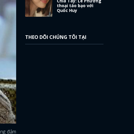
Chia Tay: Lê Phương
thoại táo bạo với
Quốc Huy
THEO DÕI CHÚNG TÔI TẠI
àng đảm