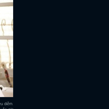
ều diễm.