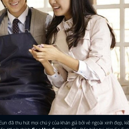
FACEBOOK
GOOGLE
un đã thu hút mọi chú ý của khán giả bởi vẻ ngoài xinh đẹp, ki