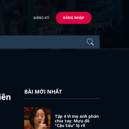
ĐĂNG KÝ
ĐĂNG NHẬP
BÀI MỚI NHẤT
iên
Tập 4 Vì mẹ anh phán
chia tay: Mưu đồ
"Cậu Sáu" lộ rõ