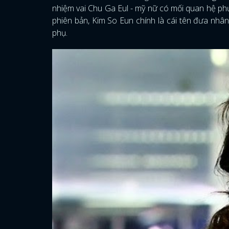
nhiệm vai Chu Ga Eul - mỹ nữ có mối quan hệ ph
phiên bản, Kim So Eun chính là cái tên đưa nhân
phụ.