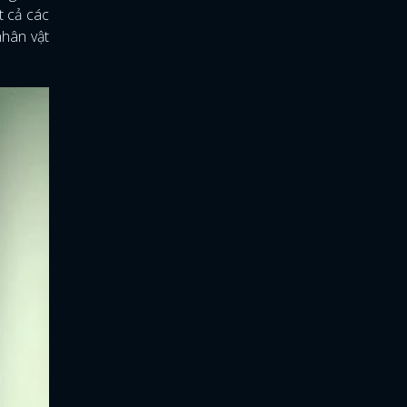
t cả các
nhân vật