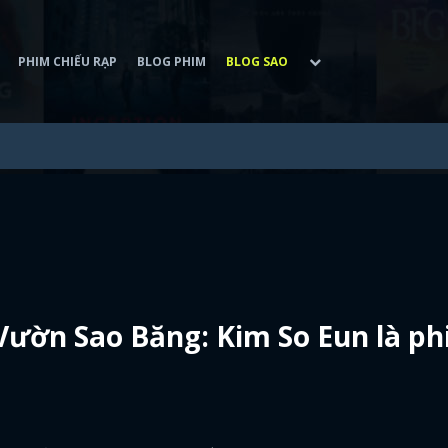
PHIM CHIẾU RẠP
BLOG PHIM
BLOG SAO
ườn Sao Băng: Kim So Eun là ph