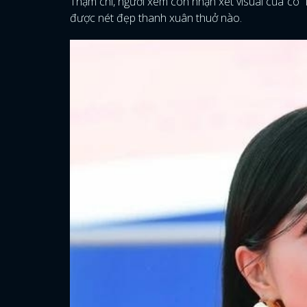
Thậm chí, người xem còn nhận xét visual của cô “
được nét đẹp thanh xuân thuở nào.