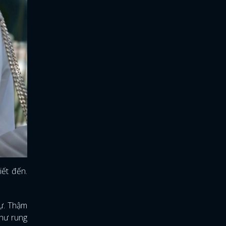
ết đến.
sự. Thậm
như rung