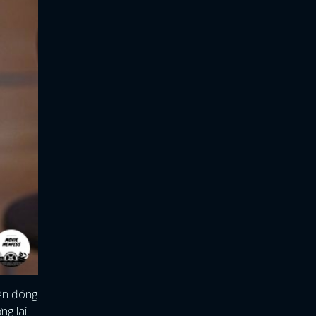
iên đóng
g lai.