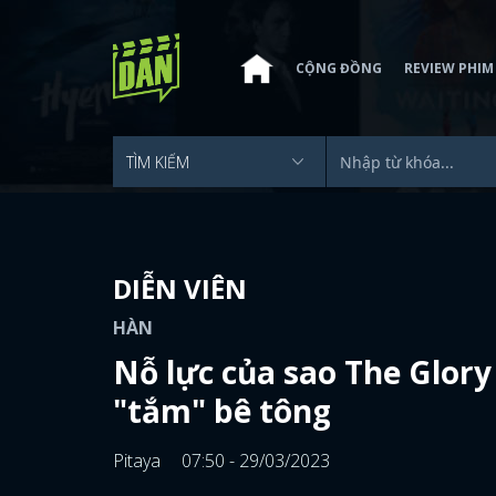
CỘNG ĐỒNG
REVIEW PHIM
DIỄN VIÊN
HÀN
Nỗ lực của sao The Glory
"tắm" bê tông
Pitaya
07:50 - 29/03/2023