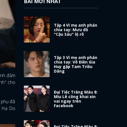
BÀI MỚI NHẤT
Tập 4 Vì mẹ anh phán
chia tay: Mưu đồ
"Cậu Sáu" lộ rõ
Tập 3 Vì mẹ anh phán
chia tay: Võ Điền Gia
Huy gặp Tam Triều
Dâng
 anh đảm
ành" cho
Đại Tiệc Trăng Máu 8:
Miu Lê công khai xin
vai ngay trên
m phụ đã
Facebook
ị Ha Do
Đại Tiệc Trăng Máu 8: