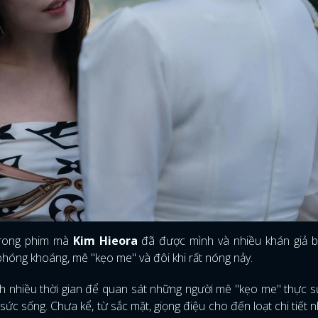
trong phim mà
Kim Hieora
đã được mình và nhiều khán giả bi
 phóng khoáng, mê "kẹo me" và đôi khi rất nóng nảy.
h nhiều thời gian để quan sát những người mê "kẹo me" thực 
 sức sống. Chưa kể, từ sắc mặt, giọng điệu cho đến loạt chi tiết 