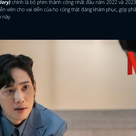
lory)
chính là bộ phim thành công nhất đầu năm 2022 và 2023
iễn viên cho vai diễn của họ cũng thật đáng khâm phục, góp p
 này.