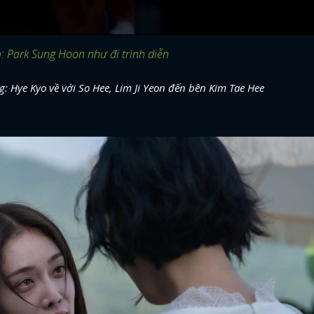
: Park Sung Hoon như đi trình diễn
: Hye Kyo về với So Hee, Lim Ji Yeon đến bên Kim Tae Hee