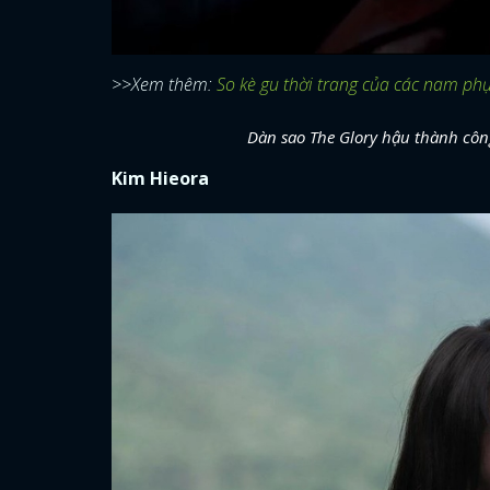
>>Xem thêm:
So kè gu thời trang của các nam phụ
Dàn sao The Glory hậu thành công
Kim Hieora