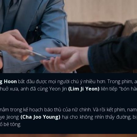
g Hoon
bắt đầu được mọi người chú ý nhiều hơn. Trong phim,
 Thuở xưa, anh đã cùng Yeon Jin
(Lim Ji Yeon)
liên tiếp "bón h
 nằm trong kế hoạch báo thù của nữ chính. Và rồi kết phim, na
 Hye Jeong
(Cha Joo Young)
hại cho không nhìn thấy đường, b
ố bê tông.