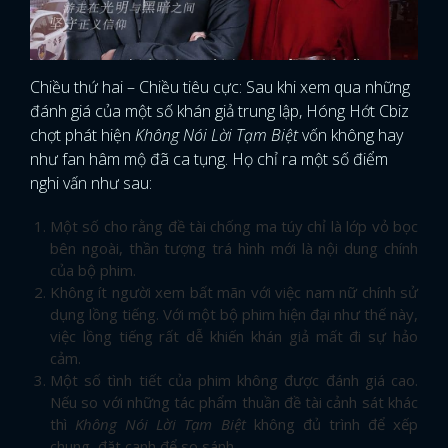
Chiều thứ hai – Chiều tiêu cực: Sau khi xem qua những
đánh giá của một số khán giả trung lập, Hóng Hớt Cbiz
chợt phát hiện
Không Nói Lời Tạm Biệt
vốn không hay
như fan hâm mộ đã ca tụng. Họ chỉ ra một số điểm
nghi vấn như sau:
Một số cho rằng đề tài chống ma túy chỉ là lớp vỏ bọc
bên ngoài, thần tượng trá hình mới là nội dung chính
của bộ phim.
Không ít người xem bất mãn với việc nam nữ chính sử
dụng lồng tiếng. Với một bộ phim hiện đại như thế này,
việc lồng tiếng rất dễ khiến khán giả mất đi sự hảo
cảm.
Một số tình tiết của phim không được đánh giá cao.
Nếu so với những tác phẩm thuần đề tài cảnh sát khác
thì
Không Nói Lời Tạm Biệt
không đủ trình để xếp
chung, đặt cạnh để so sánh.