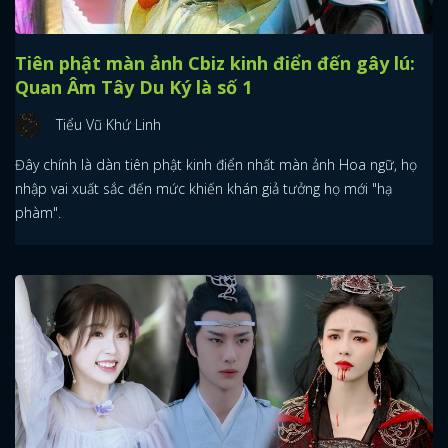
Tiên phật màn ảnh Cbiz kinh điển đến gây lú:
Quan Âm Tây Du Ký là số 1
Tiểu Vũ Khứ Linh
Đây chính là dàn tiên phật kinh điển nhất màn ảnh Hoa ngữ, họ
nhập vai xuất sắc đến mức khiến khán giả tưởng họ mới "hạ
phàm".