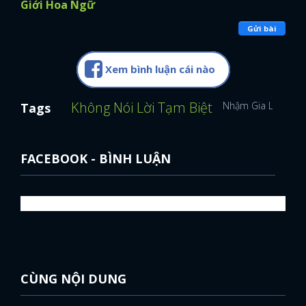
Giới Hoa Ngữ
Gửi bài
Xem bình luận cái nào
Không Nói Lời Tạm Biệt
Nhậm Gia Luân
T
Tags
FACEBOOK - BÌNH LUẬN
CÙNG NỘI DUNG