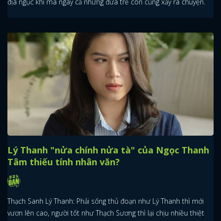
địa ngục khi mà ngay cả những đứa trẻ con cũng xảy ra chuyện.
Lý Thanh "nửa chính nửa tà" của Ngọc Thanh
Tâm thiếu tính nhân văn?
Thạch Sanh Lý Thanh: Phải sống thủ đoạn như Lý Thanh thì mới
vươn lên cao, người tốt như Thạch Sương thì lại chịu nhiều thiệt