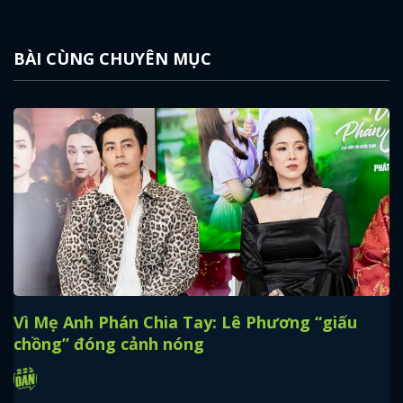
BÀI CÙNG CHUYÊN MỤC
Vì Mẹ Anh Phán Chia Tay: Lê Phương “giấu
chồng” đóng cảnh nóng