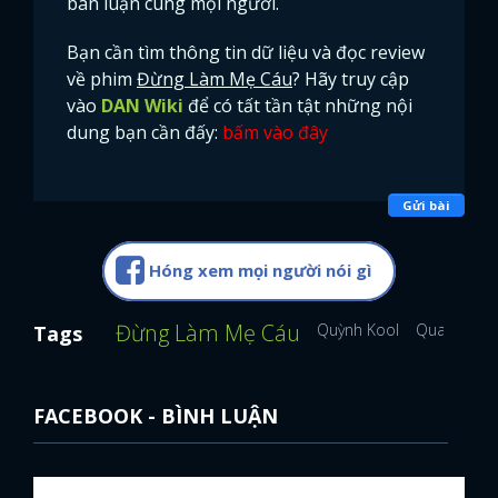
bàn luận cùng mọi người.
Bạn cần tìm thông tin dữ liệu và đọc review
về phim
Đừng Làm Mẹ Cáu
? Hãy truy cập
vào
DAN Wiki
để có tất tần tật những nội
dung bạn cần đấy:
bấm vào đây
Gửi bài
Hóng xem mọi người nói gì
Đừng Làm Mẹ Cáu
Quỳnh Kool
Quang Trọn
Tags
FACEBOOK - BÌNH LUẬN