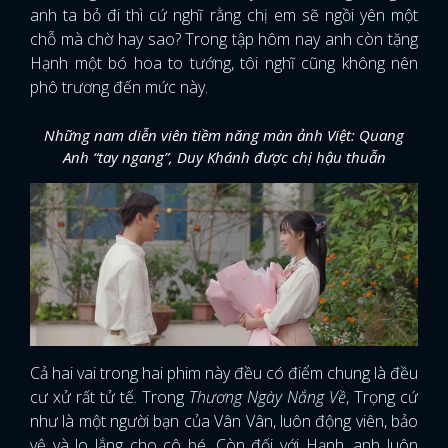
anh ta bỏ đi thì cứ nghĩ rằng chị em sẽ ngồi yên một
chỗ mà chờ hay sao? Trong tập hôm nay anh còn tặng
Hạnh một bó hoa to tướng, tôi nghĩ cũng không nên
phô trương đến mức này.
Những nam diễn viên tiềm năng màn ảnh Việt: Quang
Anh “tay ngang”, Duy Khánh được chị hậu thuẫn
Cả hai vai trong hai phim này đều có điểm chung là đều
cư xử rất tử tế. Trong
Thương Ngày Nắng Về
, Trọng cứ
như là một người bạn của Vân Vân, luôn động viên, bảo
vệ và lo lắng cho cô bé. Còn đối với Hạnh, anh luôn