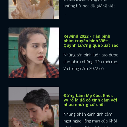
những bài học đắt giá về việc
...
Rewind 2022 - Tân binh
phim truyền hình Việt:
Quỳnh Lương quá xuất sắc
Những tân binh luôn tạo được
cho phim những điều mới mẻ.
Và trong năm 2022 có ...
Đừng Làm Mẹ Cáu: Khôi,
Vy rõ là đã có tình cảm với
nhau nhưng cứ chối
Những phân cảnh tình cảm
ngọt ngào, lãng mạn của Khôi