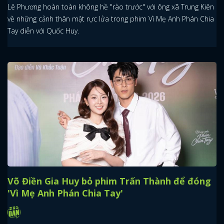
Lê Phương hoàn toàn không hề "rào trước" với ông xã Trung Kiên
về những cảnh thân mật rực lửa trong phim Vì Mẹ Anh Phán Chia
Tay diễn với Quốc Huy.
Võ Điền Gia Huy bỏ phim Trấn Thành để đóng
'Vì Mẹ Anh Phán Chia Tay'