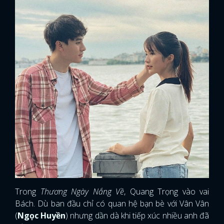
Trong
Thương Ngày Nắng Về
, Quang Trọng vào vai
Bách. Dù ban đầu chỉ có quan hệ bạn bè với Vân Vân
(
Ngọc Huyền
) nhưng dần dà khi tiếp xúc nhiều anh đã