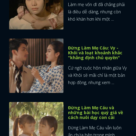
Làm mẹ vốn dĩ đã chẳng phải
là điều dễ dàng, nhưng còn
khó khăn hơn khi một ...
Đừng Làm Mẹ Cáu: Vy -
Khôi và loạt khoảnh khắc
"khẳng định chủ quyền"
Cứ ngỡ cuộc hôn nhân giữa Vy
và Khôi sẽ mãi chỉ là một bản
hợp đồng, nhưng xem ...
Đừng Làm Mẹ Cáu và
những bài học quý giá về
cách nuôi dạy con cái
Đừng Làm Mẹ Cáu vẫn luôn
ẩn chứa bên trong mình