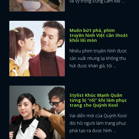
và Vy trong Đừng Làm Mẹ ...
Muốn bứt phá, phim
truyền hình Việt cần thoát
khỏi lối mòn
Nhiều phim truyền hình được
sản xuất nhưng lại không thu
hút được khán giả, tôi ...
Stylist Khúc Mạnh Quân
từng bị “rối” khi làm phục
trang cho Quỳnh Kool
Vai diễn mới của Quỳnh Kool
đòi hỏi người làm trang phục
x
ĐĂNG NHẬP
phải tạo ra được hình ...