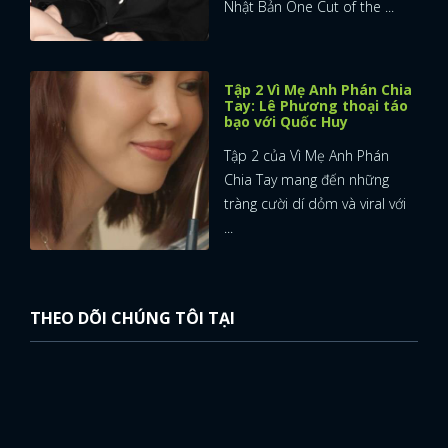
Nhật Bản One Cut of the ...
Tập 2 Vì Mẹ Anh Phán Chia
Tay: Lê Phương thoại táo
bạo với Quốc Huy
Tập 2 của Vì Mẹ Anh Phán
Chia Tay mang đến những
tràng cười dí dỏm và viral với
...
THEO DÕI CHÚNG TÔI TẠI