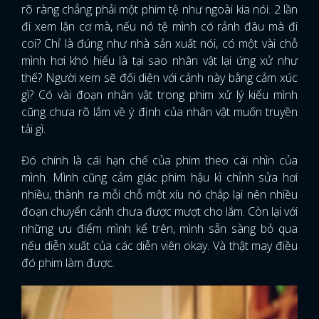
rõ ràng chẳng phải một phim tệ như ngoài kia nói. 2 lần
đi xem lận cơ mà, nếu nó tệ mình có rảnh đâu mà đi
coi? Chỉ là đúng như nhà sản xuất nói, có một vài chỗ
mình hơi khó hiểu là tại sao nhân vật lại ứng xử như
thế? Người xem sẽ đối diện với cảnh này bằng cảm xúc
gì? Có vài đoạn nhân vật trong phim xử lý kiểu mình
cũng chưa rõ lắm về ý định của nhân vật muốn truyền
tải gì.
Đó chính là cái hạn chế của phim theo cái nhìn của
mình. Mình cũng cảm giác phim hậu kì chỉnh sửa hơi
nhiều, thành ra mỗi chỗ một xíu nó chắp lại nên nhiều
đoạn chuyển cảnh chưa được mượt cho lắm. Còn lại với
những ưu điểm mình kể trên, mình sẵn sàng bỏ qua
nếu diễn xuất của các diễn viên okay. Và thật may điều
đó phim làm được.