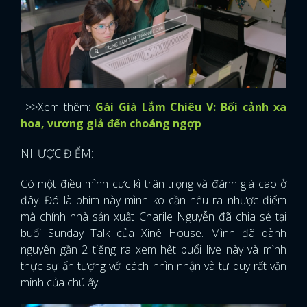
>>Xem thêm:
Gái Già Lắm Chiêu V: Bối cảnh xa
hoa, vương giả đến choáng ngợp
NHƯỢC ĐIỂM:
Có một điều mình cực kì trân trọng và đánh giá cao ở
đây. Đó là phim này mình ko cần nêu ra nhược điểm
mà chính nhà sản xuất Charile Nguyễn đã chia sẻ tại
buổi Sunday Talk của Xinê House. Mình đã dành
nguyên gần 2 tiếng ra xem hết buổi live này và mình
thực sự ấn tượng với cách nhìn nhận và tư duy rất văn
minh của chú ấy: