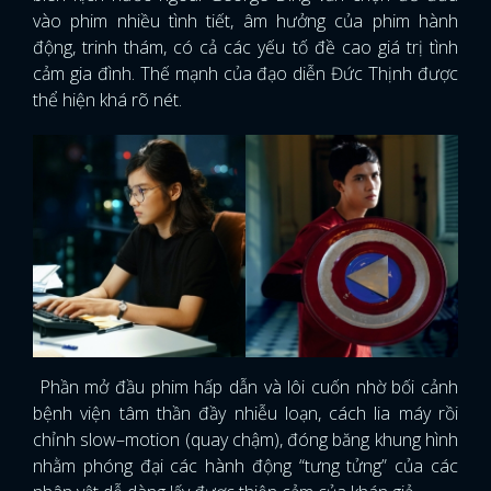
vào phim nhiều tình tiết, âm hưởng của phim hành
động, trinh thám, có cả các yếu tố đề cao giá trị tình
cảm gia đình. Thế mạnh của đạo diễn Đức Thịnh được
thể hiện khá rõ nét.
Phần mở đầu phim hấp dẫn và lôi cuốn nhờ bối cảnh
bệnh viện tâm thần đầy nhiễu loạn, cách lia máy rồi
chỉnh slow–motion (quay chậm), đóng băng khung hình
nhằm phóng đại các hành động “tưng tửng” của các