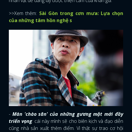
nhân vật dễ dàng lấy được thiện cảm của khán giả.
>>Xem thêm:
Sài Gòn trong cơn mưa: Lựa chọn
của những tâm hồn nghệ s
-
Màn 'chào sân' của những gương mặt mới đầy
triển vọng
: cái này mình sẽ cho biên kịch và đạo diễn
cũng nhà sản xuất thêm điểm. Vì thật sự trao cơ hội