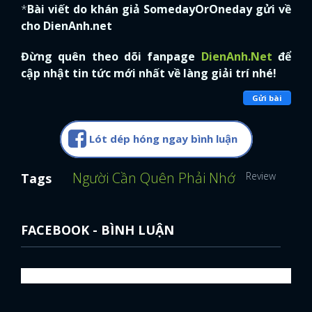
*
Bài viết do khán giả SomedayOrOneday gửi về
cho DienAnh.net
Đừng quên theo dõi fanpage
DienAnh.Net
để
cập nhật tin tức mới nhất về làng giải trí nhé!
Gửi bài
Lót dép hóng ngay bình luận
Người Cần Quên Phải Nhớ
Review Film
W
Tags
FACEBOOK - BÌNH LUẬN