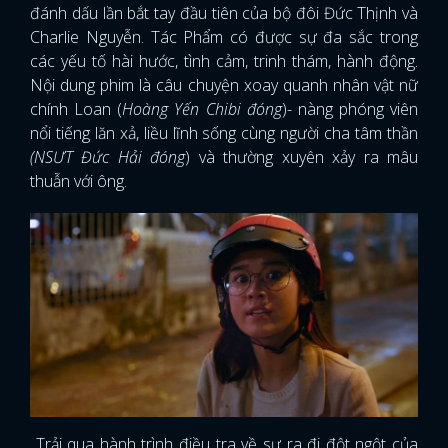
đánh dấu lần bắt tay đầu tiên của bộ đôi Đức Thịnh và
Charlie Nguyễn. Tác Phẩm có được sự đa sắc trong
các yếu tố hài hước, tình cảm, trinh thám, hành động.
Nội dung phim là câu chuyện xoay quanh nhân vật nữ
chính Loan (
Hoàng Yến Chibi đóng
)- nàng phóng viên
nổi tiếng lăn xả, liều lĩnh sống cùng người cha tâm thần
(NSƯT Đức Hải đóng
) và thường xuyên xảy ra mâu
thuẫn với ông.
Trải qua hành trình điều tra về sự ra đi đột ngột của