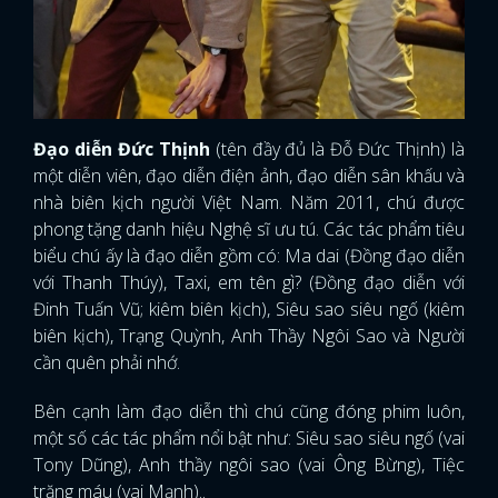
Đạo diễn Đức Thịnh
(tên đầy đủ là Đỗ Đức Thịnh) là
một diễn viên, đạo diễn điện ảnh, đạo diễn sân khấu và
nhà biên kịch người Việt Nam. Năm 2011, chú được
phong tặng danh hiệu Nghệ sĩ ưu tú. Các tác phẩm tiêu
biểu chú ấy là đạo diễn gồm có: Ma dai (Đồng đạo diễn
với Thanh Thúy), Taxi, em tên gì? (Đồng đạo diễn với
Đinh Tuấn Vũ; kiêm biên kịch), Siêu sao siêu ngố (kiêm
biên kịch), Trạng Quỳnh, Anh Thầy Ngôi Sao và Người
cần quên phải nhớ.
Bên cạnh làm đạo diễn thì chú cũng đóng phim luôn,
một số các tác phẩm nổi bật như: Siêu sao siêu ngố (vai
Tony Dũng), Anh thầy ngôi sao (vai Ông Bừng), Tiệc
trăng máu (vai Mạnh)..