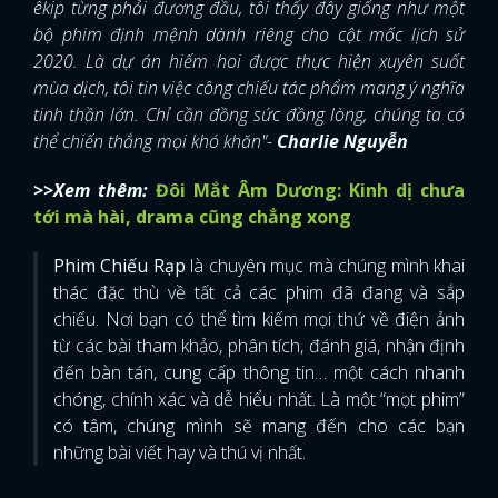
êkip từng phải đương đầu, tôi thấy đây giống như một
bộ phim định mệnh dành riêng cho cột mốc lịch sử
2020. Là dự án hiếm hoi được thực hiện xuyên suốt
mùa dịch, tôi tin việc công chiếu tác phẩm mang ý nghĩa
tinh thần lớn. Chỉ cần đồng sức đồng lòng, chúng ta có
thể chiến thắng mọi khó khăn"-
Charlie Nguyễn
>>Xem thêm:
Đôi Mắt Âm Dương: Kinh dị chưa
tới mà hài, drama cũng chẳng xong
Phim Chiếu Rạp
là chuyên mục mà chúng mình khai
thác đặc thù về tất cả các phim đã đang và sắp
chiếu. Nơi bạn có thể tìm kiếm mọi thứ về điện ảnh
từ các bài tham khảo, phân tích, đánh giá, nhận định
đến bàn tán, cung cấp thông tin… một cách nhanh
chóng, chính xác và dễ hiểu nhất. Là một “mọt phim”
có tâm, chúng mình sẽ mang đến cho các bạn
những bài viết hay và thú vị nhất.