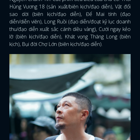
Hùng Vương 18 (sản xuất/biên kịch/đạo diễn), Vật đổi
sao dời (biên kịch/đạo diễn), Để Mai tính (đạo
diễn/diễn viên), Long Ruồi (đạo diễn/đoạt kỷ lục doanh
thu/đạo diễn xuất sắc cánh diều vàng), Cưới ngay kẻo
lỡ (biên kịch/đạo diễn), Khát vọng Thăng Long (biên
kịch), Bụi đời Chợ Lớn (biên kịch/đạo diễn).