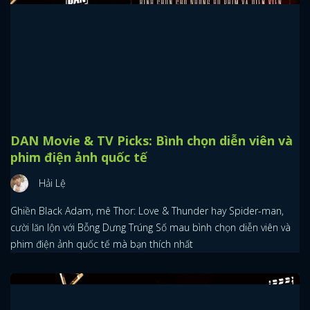
No Way Home bản mở rộng khiến cái kết
Peter Parker thảm hơn trước
Xoài
Spider-man: No Way Home bản mở rộng cho chúng ta một post-
credit hoàn toàn mới, đồng thời hé lộ cái nhìn về cái kết thảm
khốc hơn dành cho Peter Parker của MCU.