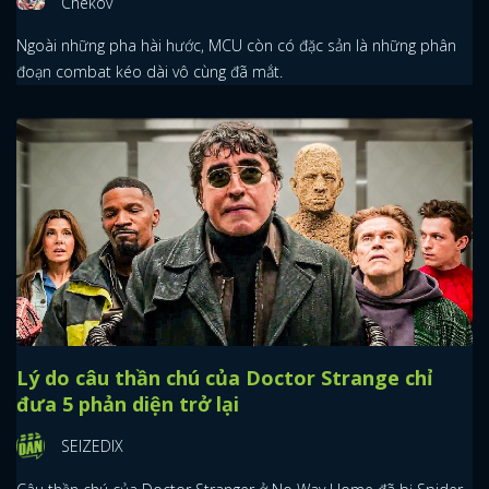
ĐĂNG NHẬP
Chekov
Ngoài những pha hài hước, MCU còn có đặc sản là những phân
FACEBOOK
GOOGLE
đoạn combat kéo dài vô cùng đã mắt.
Lý do câu thần chú của Doctor Strange chỉ
đưa 5 phản diện trở lại
SEIZEDIX