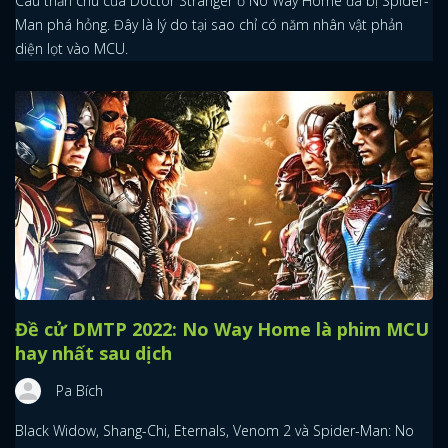
Câu thần chú của Doctor Stranger ở No Way Home đã bị Spider-
Man phá hỏng. Đây là lý do tại sao chỉ có năm nhân vật phản
diện lọt vào MCU.
Đề cử DMTP 2022: No Way Home là phim MCU
hay nhất sau dịch
Pa Bích
Black Widow, Shang-Chi, Eternals, Venom 2 và Spider-Man: No