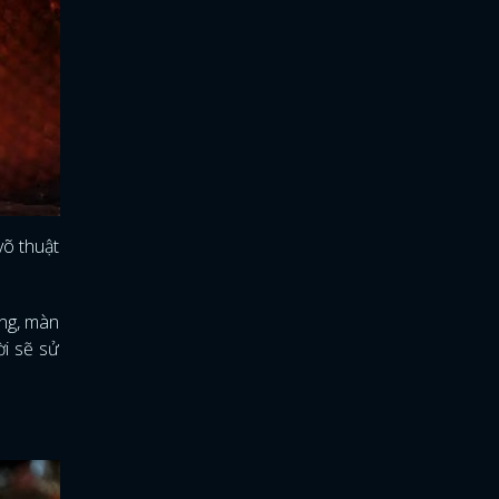
võ thuật
ồng, màn
ời sẽ sử