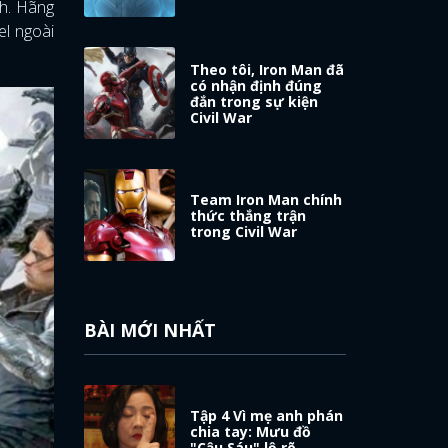
h. Hãng
el ngoài
Theo tôi, Iron Man đã
có nhận định đúng
đắn trong sự kiện
Civil War
Team Iron Man chính
thức thắng trận
trong Civil War
BÀI MỚI NHẤT
Tập 4 Vì mẹ anh phán
chia tay: Mưu đồ
"Cậu Sáu" lộ rõ