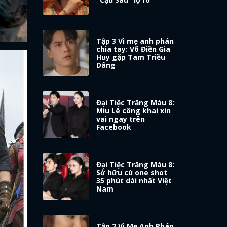
Tập 3 Vì mẹ anh phán
chia tay: Võ Điền Gia
Huy gặp Tam Triều
Dâng
Đại Tiệc Trăng Máu 8:
Miu Lê công khai xin
vai ngay trên
Facebook
Đại Tiệc Trăng Máu 8:
Sở hữu cú one shot
35 phút dài nhất Việt
Nam
Tập 2 Vì Mẹ Anh Phán