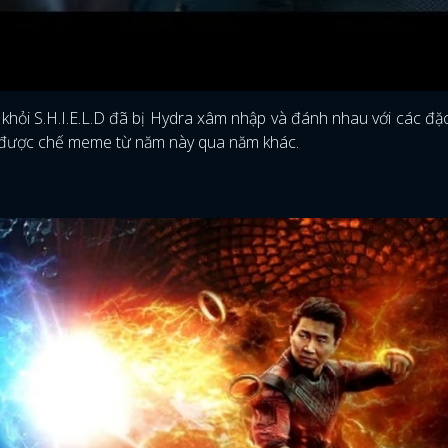
 khỏi S.H.I.E.L.D đã bị Hydra xâm nhập và đánh nhau với các đặ
n được chế meme từ năm này qua năm khác.