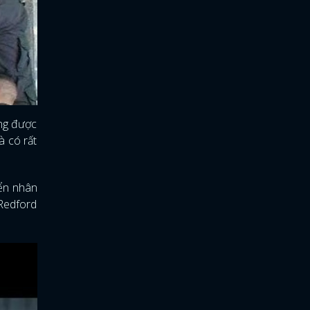
ờng được
à có rất
iển nhân
 Redford