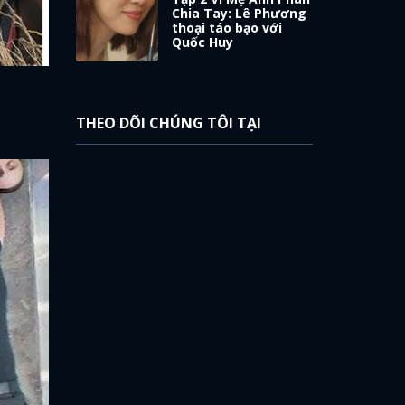
Chia Tay: Lê Phương
thoại táo bạo với
Quốc Huy
THEO DÕI CHÚNG TÔI TẠI