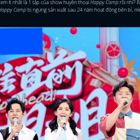
em ít nhất là 1 tập của show huyền thoại
Happy Camp
rồi nhỉ? 
Happy Camp
bị ngưng sản xuất sau 24 năm hoạt động bền bỉ, m