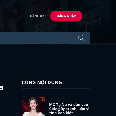
ĐĂNG KÝ
ĐĂNG NHẬP
CÙNG NỘI DUNG
a
MC Tạ Na và dàn sao
Cbiz gây tranh luận vì
tính keo kiệt