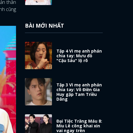
Bản thân
ình cũng
BÀI MỚI NHẤT
Tập 4 Vì mẹ anh phán
chia tay: Mưu đồ
"Cậu Sáu" lộ rõ
Tập 3 Vì mẹ anh phán
chia tay: Võ Điền Gia
Huy gặp Tam Triều
Dâng
Đại Tiệc Trăng Máu 8:
Miu Lê công khai xin
vai ngay trên