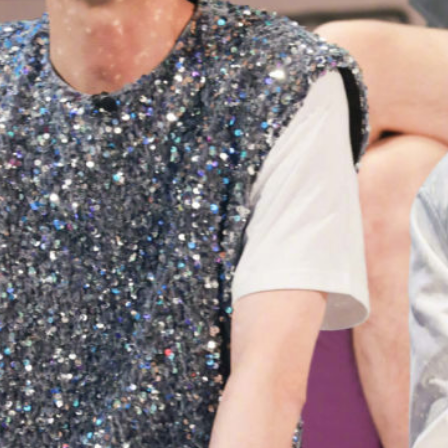
FACEBOOK
GOOGLE