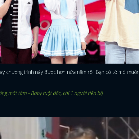
 tay chương trình này được hơn nửa năm rồi. Bạn có tò mò muốn
ảng mất tăm - Baby tuột dốc, chỉ 1 người tiến bộ