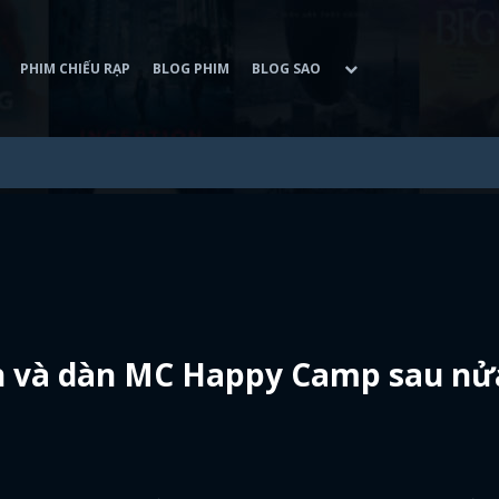
PHIM CHIẾU RẠP
BLOG PHIM
BLOG SAO
n và dàn MC Happy Camp sau nử