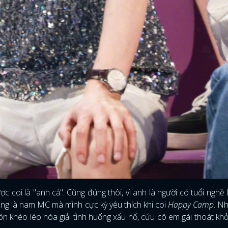
c coi là "anh cả". Cũng đúng thôi, vì anh là người có tuổi nghề 
cũng là nam MC mà mình cực kỳ yêu thích khi coi
Happy Camp
. Nh
n khéo léo hóa giải tình huống xấu hổ, cứu cô em gái thoát kh