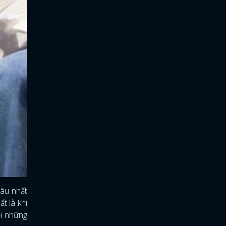
lâu nhất
ất là khi
ỏi những