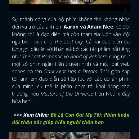
Sự thành công của bộ phim không thể không nhắc
đến va trò của anh em
Aaron và Adam Nee
, bộ đôi
không chỉ là đạo diễn mà còn tham gia luôn vào đội
ngũ biên kịch cho
The Lost City
. Cả hai đạo diễn đã
từng ghi dấu ấn với khán giả bởi các tác phẩm nổi tiếng
như
The Last Romantic và Band of Robbers
, cũng như
một số phim ngắn trên truyền hình và một loạt web
series có tên
Clark Kent Has a Dream
. Thời gian sắp
tới, anh em đạo diễn sẽ tiếp tục với các dự án phim
của mình, cụ thể là phần phim tái khởi động cho
thương hiệu
Masters of the Universe
trên Netflix đầy
hứa hẹn.
>>> Xem thêm:
Bố Là Con Gái Mẹ Tôi: Phim hoán
đổi thân xác giúp hiểu người thân hơn