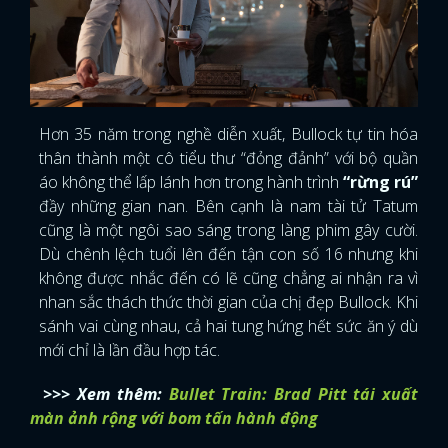
Hơn 35 năm trong nghề diễn xuất, Bullock tự tin hóa
thân thành một cô tiểu thư “đỏng đảnh” với bộ quần
áo không thể lấp lánh hơn trong hành trình
“rừng rú”
đầy những gian nan. Bên cạnh là nam tài tử Tatum
cũng là một ngôi sao sáng trong làng phim gây cười.
Dù chênh lệch tuổi lên đến tận con số 16 nhưng khi
không được nhắc đến có lẽ cũng chẳng ai nhận ra vì
nhan sắc thách thức thời gian của chị đẹp Bullock. Khi
sánh vai cùng nhau, cả hai tung hứng hết sức ăn ý dù
mới chỉ là lần đầu hợp tác.
>>> Xem thêm:
Bullet Train: Brad Pitt tái xuất
màn ảnh rộng với bom tấn hành động