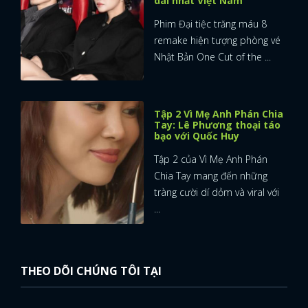
dài nhất Việt Nam
Phim Đại tiệc trăng máu 8
remake hiện tượng phòng vé
Nhật Bản One Cut of the ...
Tập 2 Vì Mẹ Anh Phán Chia
Tay: Lê Phương thoại táo
bạo với Quốc Huy
Tập 2 của Vì Mẹ Anh Phán
Chia Tay mang đến những
tràng cười dí dỏm và viral với
...
THEO DÕI CHÚNG TÔI TẠI