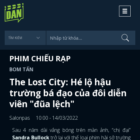
Toggle
navigati
PHIM CHIẾU RẠP
BOM TẤN
The Lost City: Hé lộ hậu
trường bá đạo của đôi diễn
viên "đũa lệch"
Salonpas
10:00 - 14/03/2022
Sau 4 năm dài vắng bóng trên màn ảnh, “chị đại”
Sandra Bullock
trở lại với thể loại phim hài sở trường