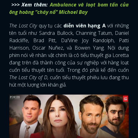
>>> Xem thêm:
Ambulance và loạt bom tấn của
ông hoàng “cháy nổ” Michael Bay
The Lost City
quy tụ các
diễn viên hạng A
với những
tên tuổi như Sandra Bullock, Channing Tatum, Daniel
Radcliffe, Brad Pitt, Da'Vine Joy Randolph, Patti
Harrison, Oscar Nuñez, và Bowen Yang. Nội dung
phim nói về nhân vật chính là cô tiểu thuyết gia Loretta
đang trên đà thành công của sự nghiệp với hàng loạt
cuốn tiểu thuyết tên tuổi. Trong đó phải kể đến cuốn
The Lost City of D,
cuốn tiểu thuyết phiêu lưu đang thu
hút một lượng lớn khán giả.