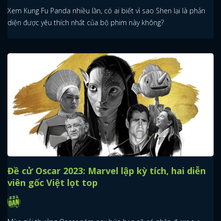
Xem Kung Fu Panda nhiều lần, có ai biết vì sao Shen lại là phản
diện được yêu thích nhất của bộ phim này không?
Đề cử Oscar 2023: Marvel lập kỳ tích, hai diễn
viên gốc Việt lọt top