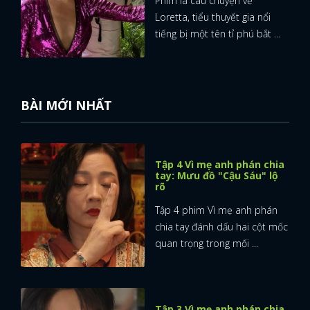
Phim là câu chuyện về
Loretta, tiểu thuyết gia nổi
tiếng bị một tên tỉ phú bắt ...
BÀI MỚI NHẤT
Tập 4 Vì mẹ anh phán chia
tay: Mưu đồ "Cậu Sáu" lộ
rõ
Tập 4 phim Vì mẹ anh phán
chia tay đánh dấu hai cột mốc
quan trọng trong mối ...
Tập 3 Vì mẹ anh phán chia