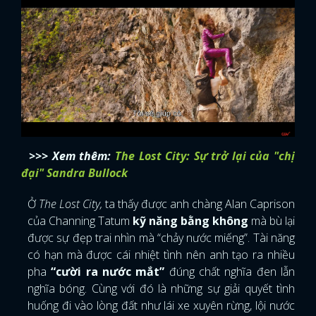
>>> Xem thêm:
The Lost City: Sự trở lại của "chị
đại" Sandra Bullock
Ở
The Lost City,
ta thấy được anh chàng Alan Caprison
của Channing Tatum
kỹ năng bằng không
mà bù lại
được sự đẹp trai nhìn mà “chảy nước miếng”. Tài năng
có hạn mà được cái nhiệt tình nên anh tạo ra nhiều
pha
“cười ra nước mắt”
đúng chất nghĩa đen lẫn
nghĩa bóng. Cùng với đó là những sự giải quyết tình
huống đi vào lòng đất như lái xe xuyên rừng, lội nước