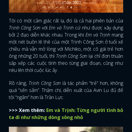
Tôi có một cảm giác rất lạ, đó là cả hai phiên bản của
Trịnh Công Sơn
với
Em và Trịnh
cứ như được xây dựng
bởi 2 đạo diễn khác nhau. Trong khi
Em và Trịnh
mang
một nét buồn lê thê của một Trịnh Công Sơn ở tuổi xế
chiều mà vẫn mở lòng với Michiko, một cô gái trẻ hơn
ông những 20 tuổi, thì
Trịnh Công Sơn
lại chỉ đơn thuần
sắp xếp các cuộc tình theo từng giai đoạn, cũng như
nêu lên thời cuộc lúc ấy.
Rõ ràng,
Trịnh Công Sơn
là tác phẩm “trẻ” hơn, không
quá “sến sẩm”. Thậm chí, diễn xuất của Avin Lu đủ để
tôi “ngấm” hơn là Trần Lực.
>>> Xem thêm:
Em và Trịnh: Từng người tình bỏ
ta đi như những dòng sông nhỏ