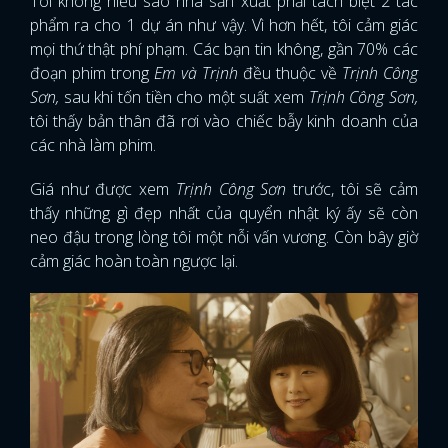
Tôi không hiểu sao nhà sản xuất phải tách biệt 2 tác
phẩm ra cho 1 dự án như vậy. Vì hơn hết, tôi cảm giác
mọi thứ thật phí phạm. Các bạn tin không, gần 70% các
đoạn phim trong
Em và Trịnh
đều thuộc về
Trịnh Công
Sơn,
sau khi tốn tiền cho một suất xem
Trịnh Công Sơn,
tôi thấy bản thân đã rơi vào chiếc bẫy kinh doanh của
các nhà làm phim.
Giá như được xem
Trịnh Công Sơn
trước, tôi sẽ cảm
thấy những gì đẹp nhất của quyển nhật ký ấy sẽ còn
neo đậu trong lòng tôi một nỗi vấn vương. Còn bây giờ
cảm giác hoàn toàn ngược lại.