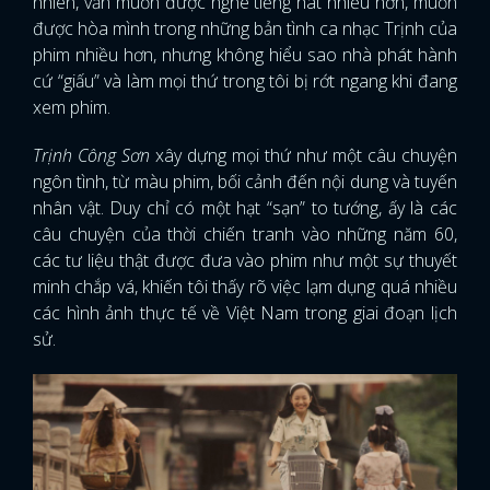
nhiên, vẫn muốn được nghe tiếng hát nhiều hơn, muốn
được hòa mình trong những bản tình ca nhạc Trịnh của
phim nhiều hơn, nhưng không hiểu sao nhà phát hành
cứ “giấu” và làm mọi thứ trong tôi bị rớt ngang khi đang
xem phim.
Trịnh Công Sơn
xây dựng mọi thứ như một câu chuyện
ngôn tình, từ màu phim, bối cảnh đến nội dung và tuyến
nhân vật. Duy chỉ có một hạt “sạn” to tướng, ấy là các
câu chuyện của thời chiến tranh vào những năm 60,
các tư liệu thật được đưa vào phim như một sự thuyết
minh chắp vá, khiến tôi thấy rõ việc lạm dụng quá nhiều
các hình ảnh thực tế về Việt Nam trong giai đoạn lịch
sử.
x
ĐĂNG NHẬP