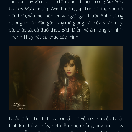
thủ vai. Tuy vẫn là nét diễn quen thuộc trong
Sài Gòn
Có Cơn Mưa,
nhưng Avin Lu đã giúp Trịnh Công Sơn có
hồn hơn, vẫn biết bẽn lẽn và ngơ ngác trước Ánh hương
dương khi lần đầu gặp, say mê giọng hát của Khánh Ly,
bất chấp tất cả đuổi theo Bích Diễm và ấm lòng khi nhìn
Thanh Thúy hát ca khúc của mình.
Nhắc đến Thanh Thúy, tôi rất mê vẻ kiêu sa của Nhật
Linh khi thủ vai này, nét diễn nhẹ nhàng, quý phái. Tuy