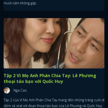
mười năm không gặp.
Tập 2 Vì Mẹ Anh Phán Chia Tay: Lê Phương
thoại táo bạo với Quốc Huy
Nga Cao
Tập 2 của Vì Mẹ Anh Phán Chia Tay mang đến những tràng cười dí
dỏm và viral với đoạn thoại táo bạo của Lê Phương và Quốc Huy.