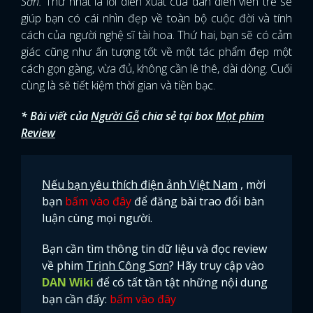
Sơn.
Thứ nhất là lối diễn xuất của dàn diễn viên trẻ sẽ
giúp bạn có cái nhìn đẹp về toàn bộ cuộc đời và tính
cách của người nghệ sĩ tài hoa. Thứ hai, bạn sẽ có cảm
giác cũng như ấn tượng tốt về một tác phẩm đẹp một
cách gọn gàng, vừa đủ, không cần lê thê, dài dòng. Cuối
cùng là sẽ tiết kiệm thời gian và tiền bạc.
* Bài viết của
Người Gỗ
chia sẻ tại box
Mọt phim
Review
Nếu bạn yêu thích điện ảnh Việt Nam
, mời
bạn
bấm vào đây
để đăng bài trao đổi bàn
luận cùng mọi người.
Bạn cần tìm thông tin dữ liệu và đọc review
về phim
Trịnh Công Sơn
? Hãy truy cập vào
DAN Wiki
để có tất tần tật những nội dung
bạn cần đấy:
bấm vào đây