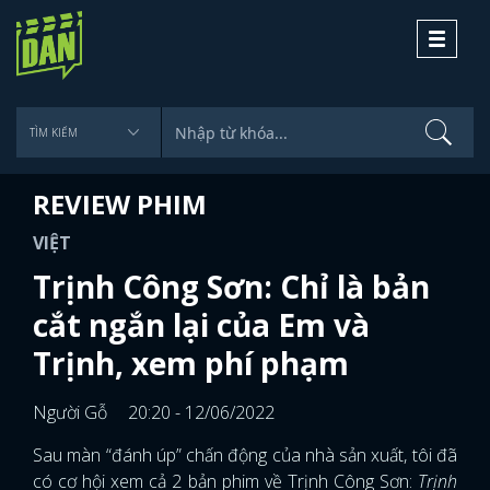
Toggle
navigati
REVIEW PHIM
VIỆT
Trịnh Công Sơn: Chỉ là bản
cắt ngắn lại của Em và
Trịnh, xem phí phạm
Người Gỗ
20:20 - 12/06/2022
Sau màn “đánh úp” chấn động của nhà sản xuất, tôi đã
có cơ hội xem cả 2 bản phim về Trịnh Công Sơn:
Trịnh