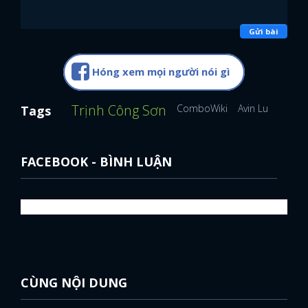
Gửi bài
Hóng xem mọi người nói gì
Trịnh Công Sơn
ComboWiki
Avin Lu
Hoàng
Tags
FACEBOOK - BÌNH LUẬN
CÙNG NỘI DUNG