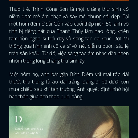
Thuở trẻ, Trịnh Công Sơn là một chàng thư sinh có
niềm đam mê âm nhạc và say mê những cái đẹp. Tại
một hôm đêm ở Sài Gòn vào cuối thập niên 50, anh vô
tình bị tiếng hát của Thanh Thúy làm nao lòng, khiến
tâm hồn nghệ sĩ trỗi dậy và sáng tác ca khúc Ướt Mi
thông qua hình ảnh cô ca sĩ với nét diễn u buồn, sầu lệ
trên sân khấu. Từ đó, việc sáng tác âm nhạc dần nhen
nhóm trong lòng chàng thư sinh ấy.
Một hôm nọ, anh bắt gặp Bích Diễm với mái tóc dài
thướt tha trong tà áo dài trắng, đang đi bộ dưới cơn
mưa chiều sau khi tan trường. Anh quyết định nhờ hội
bạn thân giúp anh theo đuổi nàng…