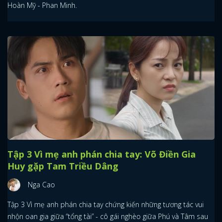
Hoàn Mỹ - Phan Minh.
Tập 3 Vì mẹ anh phán chia tay: Võ Điền Gia
Huy gặp Tam Triều Dâng
Nga Cao
Tập 3 Vì mẹ anh phán chia tay chứng kiến những tương tác vui
nhộn oan gia giữa “tổng tài” - cô gái nghèo giữa Phú và Tâm sau