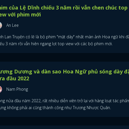
im của Lệ Dĩnh chiếu 3 năm rồi vẫn chen chúc top
ew với phim mới
An Lee
nh Lan Truyện có lẽ là bộ phim "mặt dày" nhất màn ảnh Hoa ngữ khi đ
ếu 3 năm rồi vẫn hiên ngang lọt top view với các bộ phim mới.
ương Dương và dàn sao Hoa Ngữ phủ sóng dày đ
ửa đầu 2022
Nam Phong
ng nửa đầu năm 2022, rất nhiều diễn viên trở lại với hàng loạt tác phẩ
ưng không phải ai cũng thành công như Trương Nhược Quân.
ĐĂNG NHẬP