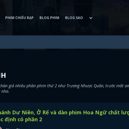
PHIM CHIẾU RẠP
BLOG PHIM
BLOG SAO
NH
 khán giả nhiều phần phim thứ 2 như Trương Nhược Quân, trước mắt a
a nha.
hánh Dư Niên, Ở Rể và dàn phim Hoa Ngữ chất lư
c định có phần 2