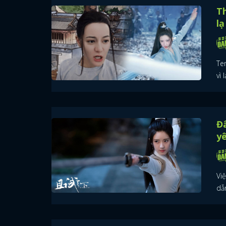
Th
lạ
Ten
vì 
Đâ
yê
Vi
dẫ