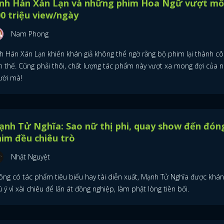
inh Hán Xán Lạn và những phim Hoa Ngữ vượt mố
0 triệu view/ngày
Nam Phong
nh Hán Xán Lạn khiến khán giả không thể ngờ rằng bộ phim lại thành c
n thế. Cũng phải thôi, chất lượng tác phẩm này vượt xa mong đợi của n
ười mà!
nh Tử Nghĩa: Sao nữ thị phi, quay show đến đón
im đều chiêu trò
Nhật Nguyệt
ông có tác phẩm tiêu biểu hay tài diễn xuất, Mạnh Tử Nghĩa được khán
 ý vì xài chiêu để lấn át đồng nghiệp, làm phật lòng tiền bối.