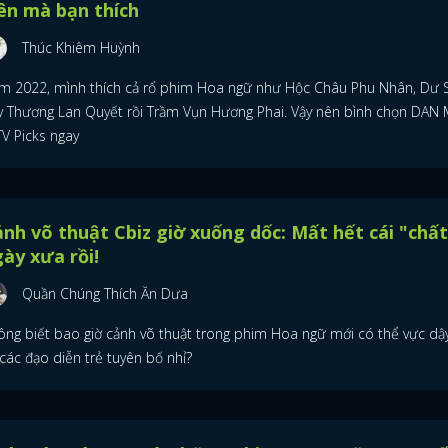
ên mà bạn thích
Thúc Khiêm Huỳnh
m 2022, mình thích cả rổ phim Hoa ngữ như Hộc Châu Phu Nhân, Dư 
y Thương Lan Quyết rồi Trầm Vụn Hương Phai. Vậy nên bình chọn DAN 
TV Picks ngay
nh võ thuật Cbiz giờ xuống dốc: Mất hết cái "chất
ày xưa rồi!
Quần Chúng Thích Ăn Dưa
ông biết bao giờ cảnh võ thuật trong phim Hoa ngữ mới có thể vực dậ
 các đạo diễn trẻ tuyên bố nhỉ?