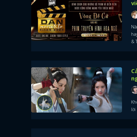
vi
Nă
ha
& 
Cả
ng
Kh
lời