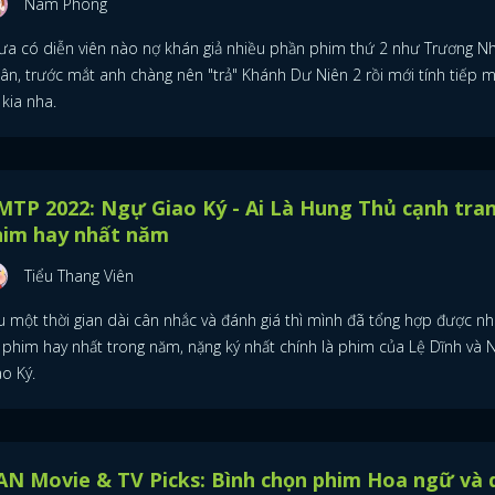
Nam Phong
ưa có diễn viên nào nợ khán giả nhiều phần phim thứ 2 như Trương N
ân, trước mắt anh chàng nên "trả" Khánh Dư Niên 2 rồi mới tính tiếp 
kia nha.
TP 2022: Ngự Giao Ký - Ai Là Hung Thủ cạnh tra
him hay nhất năm
Tiểu Thang Viên
u một thời gian dài cân nhắc và đánh giá thì mình đã tổng hợp được n
 phim hay nhất trong năm, nặng ký nhất chính là phim của Lệ Dĩnh và 
o Ký.
N Movie & TV Picks: Bình chọn phim Hoa ngữ và 