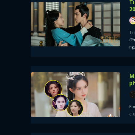
T
20
Ti
đế
ng
Mạ
ph
Kh
chú