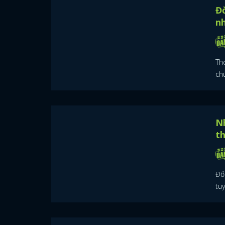
Đ
nh
Th
ch
Nh
t
Đố
tu