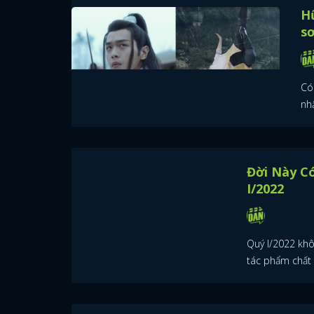
Hữ
sơ
Có
nhậ
Đ
nh
Qu
có