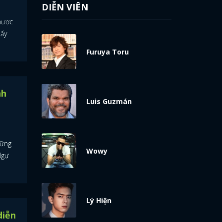
DIỄN VIÊN
hược
mấy
Furuya Toru
nh
Luis Guzmán
hững
Wowy
Ngự
Lý Hiện
diễn