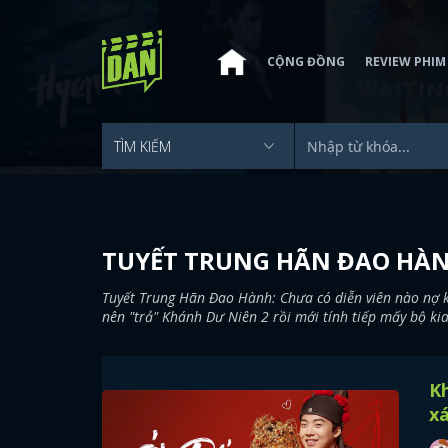
CỘNG ĐỒNG
REVIEW PHIM
TUYẾT TRUNG HÃN ĐAO HÀ
Tuyết Trung Hãn Đao Hành: Chưa có diễn viên nào nợ
nên "trả" Khánh Dư Niên 2 rồi mới tính tiếp mấy bộ ki
K
xá