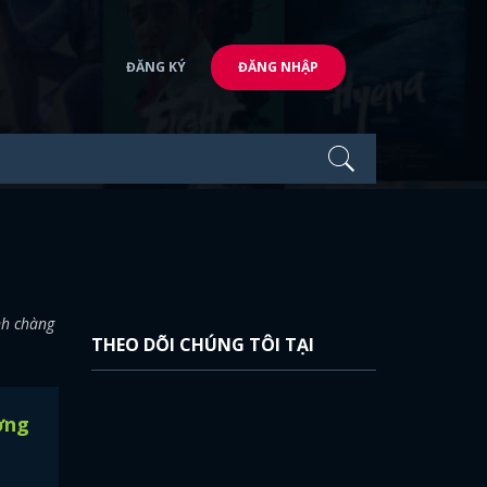
ĐĂNG KÝ
ĐĂNG NHẬP
nh chàng
THEO DÕI CHÚNG TÔI TẠI
ợng