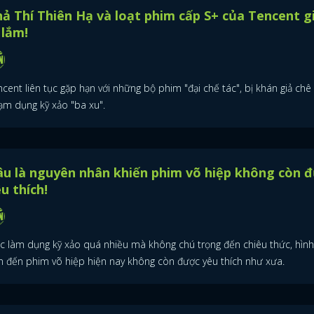
ả Thí Thiên Hạ và loạt phim cấp S+ của Tencent g
FACEBOOK
GOOGLE
 lắm!
cent liên tục gặp hạn với những bộ phim "đại chế tác", bị khán giả chê
lạm dụng kỹ xảo "ba xu".
u là nguyên nhân khiến phim võ hiệp không còn 
u thích!
ệc làm dụng kỹ xảo quá nhiều mà không chú trọng đến chiêu thức, hình
n đến phim võ hiệp hiện nay không còn được yêu thích như xưa.