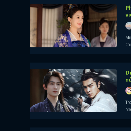
Ph
vi
Mi
chi
D
n
Tro
nh