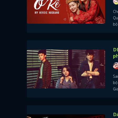
Ch
Qu
bộ 
DM
p
Sa
bộ
Gia
DA