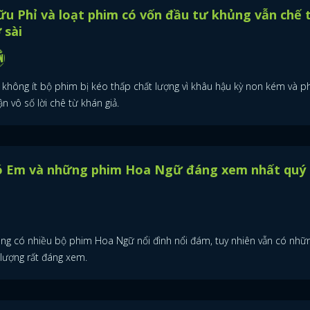
u Phỉ và loạt phim có vốn đầu tư khủng vẫn chế 
 sài
 không ít bộ phim bị kéo thấp chất lượng vì khâu hậu kỳ non kém và ph
n vô số lời chê từ khán giả.
ời Này Có Em và những phim Hoa Ngữ đáng xem
ất quý I/2022
ý I/2022 không có nhiều bộ phim Hoa Ngữ nổi đình nổi đám, tuy nhiên
 những tác phẩm chất lượng rất đáng xem.