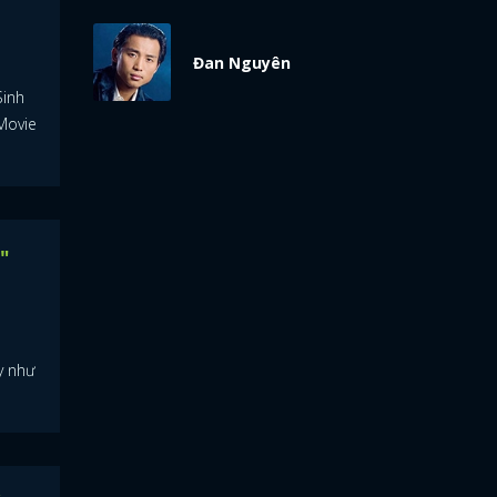
Đan Nguyên
Sinh
Movie
"
y như